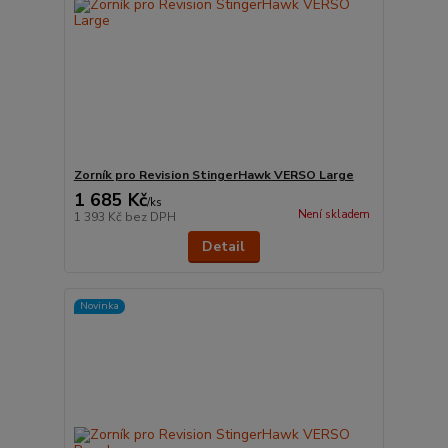
Zorník pro Revision StingerHawk VERSO Large
1 685 Kč
/
ks
Není skladem
1 393 Kč
bez DPH
Detail
Novinka