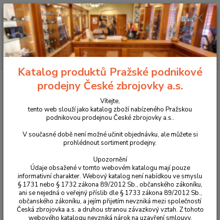
+420 225 375 800
Menu
Hledat
Katalog produktů Pražské podnikové
Úvod
Ochranné prostředky
Střelecké brýle Revision
Příslušenství ke
prodejny České zbrojovky a.s.
střeleckým brýlím Revision
Vítejte,
Příslušenství ke střeleckým
tento web slouží jako katalog zboží nabízeného Pražskou
podnikovou prodejnou České zbrojovky a.s..
brýlím Revision
V současné době není možné učinit objednávku, ale můžete si
prohlédnout sortiment prodejny.
Upřesnit parametry
Upozornění
Údaje obsažené v tomto webovém katalogu mají pouze
informativní charakter. Webový katalog není nabídkou ve smyslu
Nejnovější
Nejlevnější
Nejdražší
§ 1731 nebo § 1732 zákona 89/2012 Sb., občanského zákoníku,
ani se nejedná o veřejný příslib dle § 1733 zákona 89/2012 Sb.,
občanského zákoníku, a jejím přijetím nevzniká mezi společností
Zobrazuji 1-13 z 13
Česká zbrojovka a.s. a druhou stranou závazkový vztah. Z tohoto
webového katalogu nevzniká nárok na uzavření smlouvy.