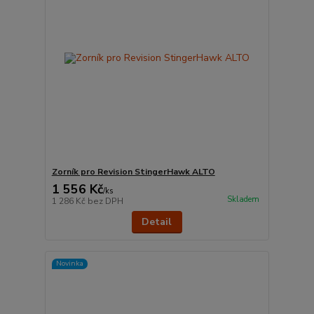
Zorník pro Revision StingerHawk ALTO
1 556 Kč
/
ks
Skladem
1 286 Kč
bez DPH
Detail
Novinka