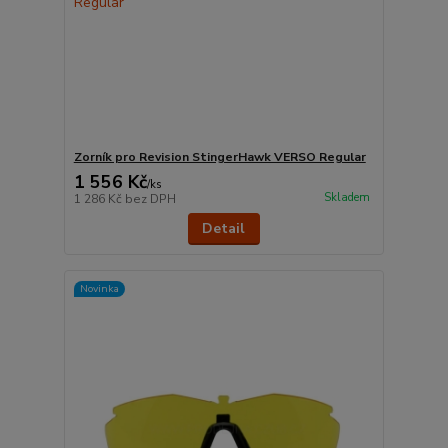
Zorník pro Revision StingerHawk VERSO Regular
1 556 Kč
/
ks
Skladem
1 286 Kč
bez DPH
Detail
Novinka