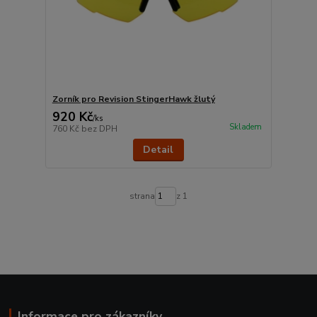
Zorník pro Revision StingerHawk žlutý
920 Kč
/
ks
Skladem
760 Kč
bez DPH
Detail
strana
z 1
Informace pro zákazníky