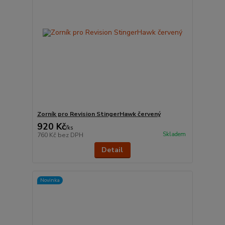
Zorník pro Revision StingerHawk červený
920 Kč
/
ks
Skladem
760 Kč
bez DPH
Detail
Novinka