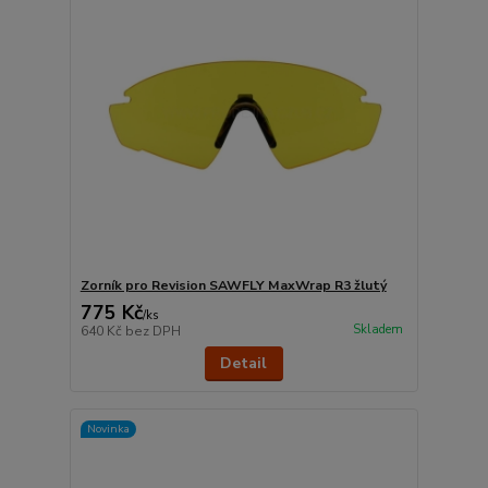
Zorník pro Revision SAWFLY MaxWrap R3 žlutý
775 Kč
/
ks
Skladem
640 Kč
bez DPH
Detail
Novinka