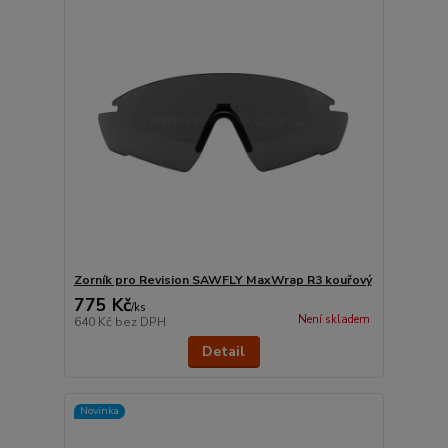
Zorník pro Revision SAWFLY MaxWrap R3 kouřový
775 Kč
/
ks
Není skladem
640 Kč
bez DPH
Detail
Novinka