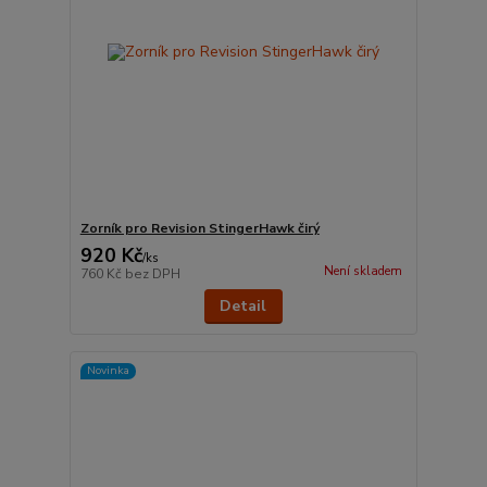
Zorník pro Revision StingerHawk čirý
920 Kč
/
ks
Není skladem
760 Kč
bez DPH
Detail
Novinka