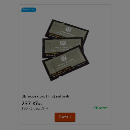
Novinka
Ubrousek proti mlžení brýlí
237 Kč
/
ks
Skladem
196 Kč
bez DPH
Detail