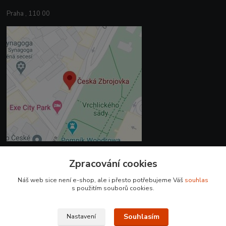
Praha , 110 00
Zpracování cookies
Kontakty
Náš web sice není e-shop, ale i přesto potřebujeme Váš
souhlas
+420 225 375 800
s použitím souborů cookies.
prodejna.praha@czub.cz
Souhlasím
Nastavení