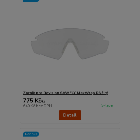
Zorník pro Revision SAWFLY MaxWrap R3 čirý
775 Kč
/
ks
Skladem
640 Kč
bez DPH
Detail
Novinka