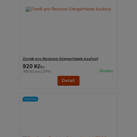
Zorník pro Revision StingerHawk kouřový
920 Kč
/
ks
Skladem
760 Kč
bez DPH
Detail
Novinka