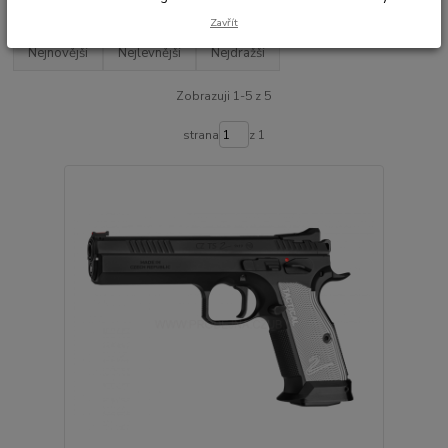
Zavřít
Nejnovější
Nejlevnější
Nejdražší
Zobrazuji 1-5 z 5
strana
z 1