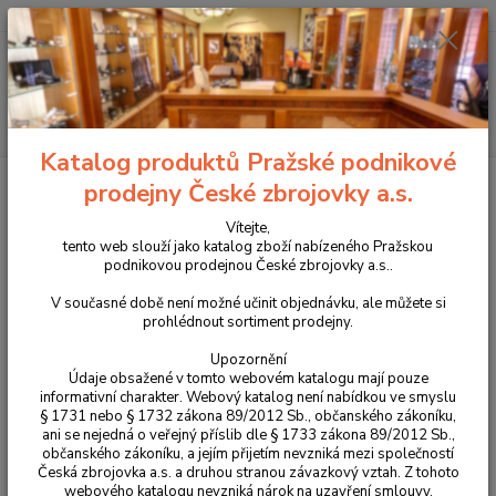
+420 225 375 800
Menu
Hledat
Katalog produktů Pražské podnikové
Úvod
Zbraně
Krátké zbraně
Pistole
série CZ TS, TS2, TS3
prodejny České zbrojovky a.s.
série CZ TS, TS2, TS3
Vítejte,
tento web slouží jako katalog zboží nabízeného Pražskou
podnikovou prodejnou České zbrojovky a.s..
Zbraně mistrů a n
ejlepší pistole světa pro divize Standard a
Open sportovní střelby podle pravidel IPSC
V současné době není možné učinit objednávku, ale můžete si
prohlédnout sortiment prodejny.
Česká zbrojovka a.s. se zaměřuje v prvé řadě na tovární produkci,
Upozornění
pro své fenomenální firemní střelecké družstvo však tradičně
Údaje obsažené v tomto webovém katalogu mají pouze
připravuje také speciální pistole upravené pro dosažení maximální
informativní charakter. Webový katalog není nabídkou ve smyslu
přesnosti a spolehlivosti.
§ 1731 nebo § 1732 zákona 89/2012 Sb., občanského zákoníku,
ani se nejedná o veřejný příslib dle § 1733 zákona 89/2012 Sb.,
občanského zákoníku, a jejím přijetím nevzniká mezi společností
Česká zbrojovka a.s. a druhou stranou závazkový vztah. Z tohoto
Upřesnit parametry
webového katalogu nevzniká nárok na uzavření smlouvy.