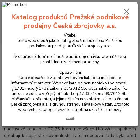
+420 225 375 800
Katalog produktů Pražské podnikové
Menu
prodejny České zbrojovky a.s.
Hledat
Vítejte,
tento web slouží jako katalog zboží nabízeného Pražskou
podnikovou prodejnou České zbrojovky a.s..
Úvod
Zbraně
Krátké zbraně
Pistole
série CZ Shadow
V současné době není možné učinit objednávku, ale můžete si
prohlédnout sortiment prodejny.
série CZ Shadow
Upozornění
Údaje obsažené v tomto webovém katalogu mají pouze
Unikátní celoocelové velkokapacitní SA/DA pistole pro
informativní charakter. Webový katalog není nabídkou ve smyslu
sebeobranu, služební účely i sportovní střelbu podle pravidel
§ 1731 nebo § 1732 zákona 89/2012 Sb., občanského zákoníku,
IPSC
ani se nejedná o veřejný příslib dle § 1733 zákona 89/2012 Sb.,
občanského zákoníku, a jejím přijetím nevzniká mezi společností
Modely řady CZ 75 SP-01 představují skutečně univerzální krátké
Česká zbrojovka a.s. a druhou stranou závazkový vztah. Z tohoto
palné zbraně současnosti. Tyto pistole byly vyvinuty ve spolupráci
webového katalogu nevzniká nárok na uzavření smlouvy.
s příslušníky elitních zásahových jednotek a nejlepších
Zavřít
sportovních střelců naší planety. Konstrukčně vycházejí z
nadčasové koncepce CZ 75, kterou ve všech klíčových aspektech
dotahují k naprosté dokonalosti. Tato modelová řada byla před