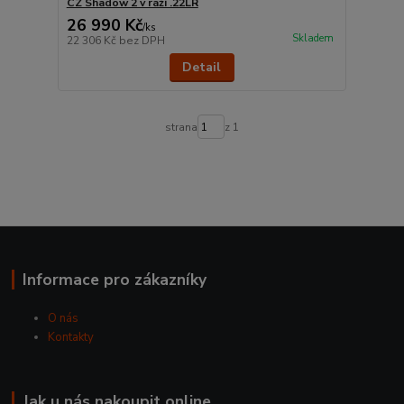
CZ Shadow 2 v ráži .22LR
26 990 Kč
/
ks
Skladem
22 306 Kč
bez DPH
Detail
strana
z 1
Informace pro zákazníky
O nás
Kontakty
Jak u nás nakoupit online