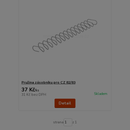
Pružina zásobníku pro CZ 82/83
37 Kč
/
ks
Skladem
31 Kč
bez DPH
Detail
strana
z 1