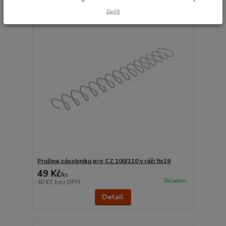
Zavřít
Pružina zásobníku pro CZ 100/110 v ráži 9x19
49 Kč
/
ks
Skladem
40 Kč
bez DPH
Detail