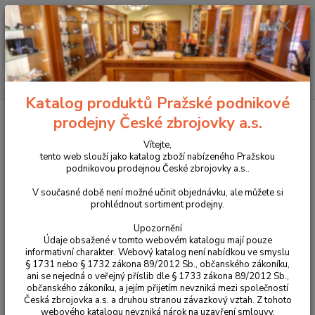
+420 225 375 800
Menu
Hledat
Katalog produktů Pražské podnikové
Úvod
Příslušenství, doplňky a náhradní díly
Pro pistole
Náhradní díly
prodejny České zbrojovky a.s.
Ostatní modely
Vítejte,
Ostatní modely
tento web slouží jako katalog zboží nabízeného Pražskou
podnikovou prodejnou České zbrojovky a.s..
V současné době není možné učinit objednávku, ale můžete si
Upřesnit parametry
prohlédnout sortiment prodejny.
Upozornění
Nejnovější
Nejlevnější
Nejdražší
Údaje obsažené v tomto webovém katalogu mají pouze
informativní charakter. Webový katalog není nabídkou ve smyslu
§ 1731 nebo § 1732 zákona 89/2012 Sb., občanského zákoníku,
Zobrazuji 1-3 z 3
ani se nejedná o veřejný příslib dle § 1733 zákona 89/2012 Sb.,
občanského zákoníku, a jejím přijetím nevzniká mezi společností
strana
z 1
Česká zbrojovka a.s. a druhou stranou závazkový vztah. Z tohoto
webového katalogu nevzniká nárok na uzavření smlouvy.