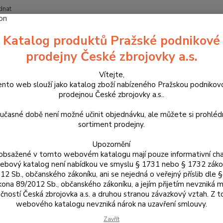
dnat
Nevíte
Katalog produktů Pražské podnikové
Hledat
+420
prodejny České zbrojovky a.s.
Vítejte,
říslušenství, doplňky a náhradní díly
Pro pistole
Mířidla
Mušky
ento web slouží jako katalog zboží nabízeného Pražskou podnikov
prodejnou České zbrojovky a.s..
ky
učasné době není možné učinit objednávku, ale můžete si prohlé
sortiment prodejny.
Kč
Od
Upozornění
obsažené v tomto webovém katalogu mají pouze informativní cha
bový katalog není nabídkou ve smyslu § 1731 nebo § 1732 zák
12 Sb., občanského zákoníku, ani se nejedná o veřejný příslib dle 
kona 89/2012 Sb., občanského zákoníku, a jejím přijetím nevzniká m
čností Česká zbrojovka a.s. a druhou stranou závazkový vztah. Z 
Upřesnit parametr
webového katalogu nevzniká nárok na uzavření smlouvy.
Zavřít