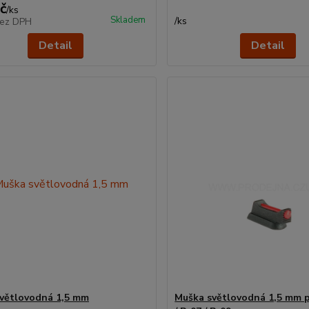
č
/
ks
Skladem
/
ks
ez DPH
Detail
Detail
větlovodná 1,5 mm
Muška světlovodná 1,5 mm 