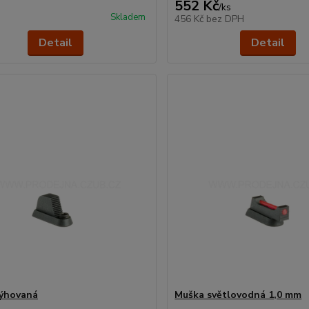
552 Kč
/
ks
Skladem
456 Kč
bez DPH
Detail
Detail
ýhovaná
Muška světlovodná 1,0 mm