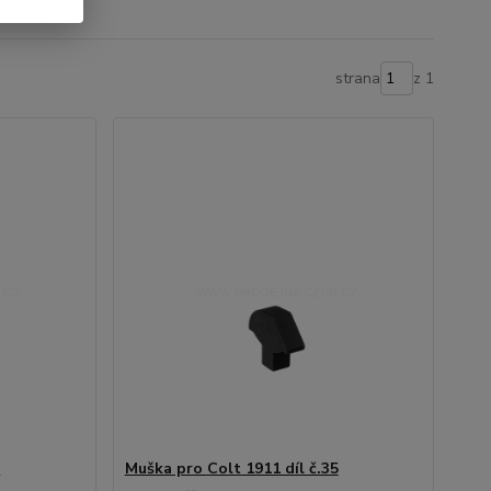
strana
z 1
5
Muška pro Colt 1911 díl č.35