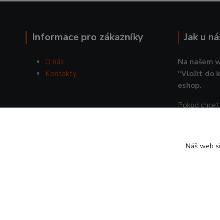
Informace pro zákazníky
Jak u n
O nás
Na našem w
Kontakty
“Vložit do 
eshop.
Pokud chcete
pošlete nám
JAK
Náš web si