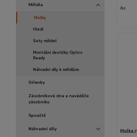
Mířidla
/
ks
Mušky
Hledí
Sety mířidel
Montážní destičky Optics
Ready
Náhradní díly k mířidlům
Střenky
Zásobníková dna a naváděče
zásobníku
Spouště
Náhradní díly
Muška r