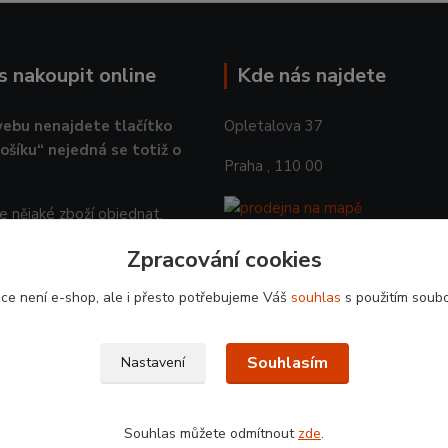
ás nakoupit online
Kde nás najdete
ebu nenajdete tlačítko
Opletalova 37
košíku“ nejedná se totiž o
Praha , 110 00
 nějaké zboží objednat,
 prosím objednávku na email.
Zpracování cookies
 OBJEDNAT
ce není e-shop, ale i přesto potřebujeme Váš
souhlas
s použitím soubo
Souhlasím
Nastavení
Souhlas můžete odmítnout
zde
.