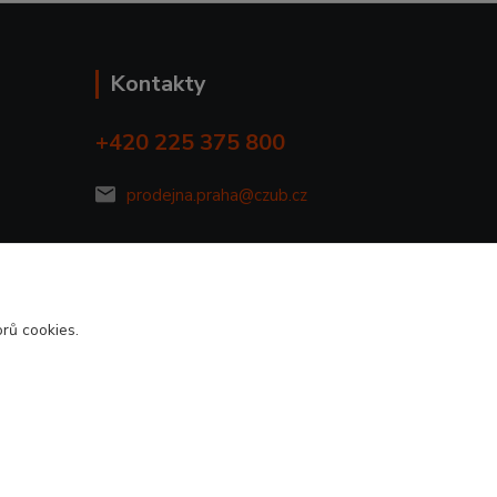
Kontakty
+420 225 375 800
prodejna.praha@czub.cz
rů cookies.