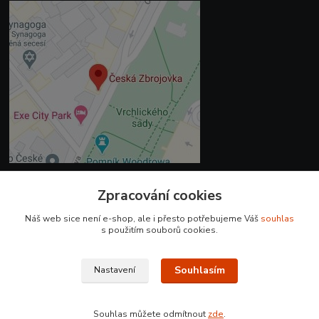
Zpracování cookies
Kontakty
Náš web sice není e-shop, ale i přesto potřebujeme Váš
souhlas
+420 225 375 800
s použitím souborů cookies.
prodejna.praha@czub.cz
Souhlasím
Nastavení
Souhlas můžete odmítnout
zde
.