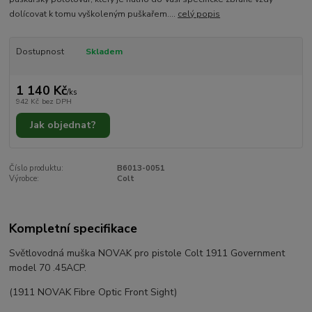
dolícovat k tomu vyškoleným puškařem....
celý popis
Dostupnost
Skladem
1 140 Kč
/
ks
942 Kč
bez DPH
Jak objednat?
Číslo produktu:
B6013-0051
Výrobce:
Colt
Kompletní specifikace
Světlovodná muška NOVAK pro pistole Colt 1911 Government
model 70 .45ACP.
(1911 NOVAK Fibre Optic Front Sight)