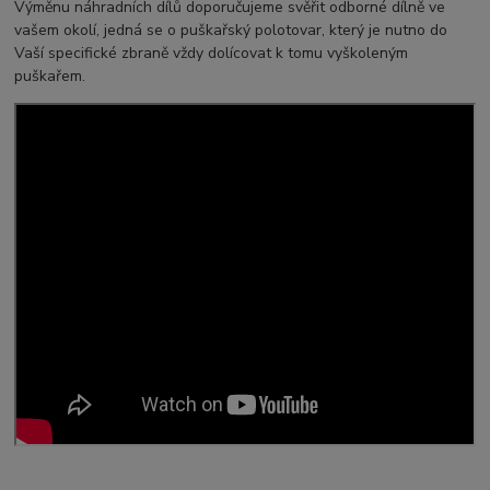
Výměnu náhradních dílů doporučujeme svěřit odborné dílně ve
vašem okolí, jedná se o puškařský polotovar, který je nutno do
Vaší specifické zbraně vždy dolícovat k tomu vyškoleným
puškařem.