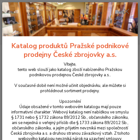
+420 225 375 800
Menu
Hledat
Katalog produktů Pražské podnikové
Úvod
Příslušenství, doplňky a náhradní díly
Pro pistole
Náhradní díly
prodejny České zbrojovky a.s.
Colt 1911
Světlovodná muška NOVAK pro Colt 1911 díl č.35
Vítejte,
Světlovodná muška NOVAK pro
tento web slouží jako katalog zboží nabízeného Pražskou
podnikovou prodejnou České zbrojovky a.s..
Colt 1911 díl č.35
V současné době není možné učinit objednávku, ale můžete si
prohlédnout sortiment prodejny.
Upozornění
Údaje obsažené v tomto webovém katalogu mají pouze
informativní charakter. Webový katalog není nabídkou ve smyslu
§ 1731 nebo § 1732 zákona 89/2012 Sb., občanského zákoníku,
ani se nejedná o veřejný příslib dle § 1733 zákona 89/2012 Sb.,
občanského zákoníku, a jejím přijetím nevzniká mezi společností
Česká zbrojovka a.s. a druhou stranou závazkový vztah. Z tohoto
webového katalogu nevzniká nárok na uzavření smlouvy.