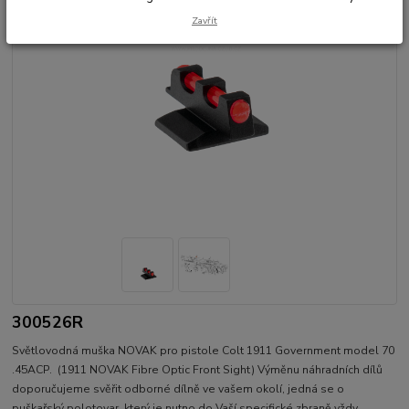
Zavřít
300526R
Světlovodná muška NOVAK pro pistole Colt 1911 Government model 70
.45ACP. (1911 NOVAK Fibre Optic Front Sight) Výměnu náhradních dílů
doporučujeme svěřit odborné dílně ve vašem okolí, jedná se o
puškařský polotovar, který je nutno do Vaší specifické zbraně vždy