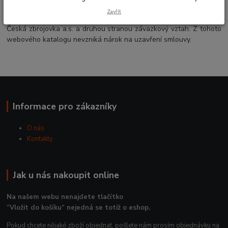
ani se nejedná o veřejný příslib dle § 1733 zákona 89/2012 Sb.,
Zavřít
občanského zákoníku, a jejím přijetím nevzniká mezi společností
Česká zbrojovka a.s. a druhou stranou závazkový vztah. Z tohoto
webového katalogu nevzniká nárok na uzavření smlouvy.
Informace pro zákazníky
O nás
Kontakty
Jak u nás nakoupit online
Na našem webu nenajdete tlačítko
“Vložit do košíku“ nejedná se totiž o eshop.
Pokud chcete nějaké zboží objednat, pošlete nám prosím objednávku na