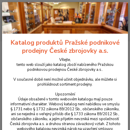
+420 225 375 800
Menu
Hledat
Katalog produktů Pražské podnikové
Úvod
O nás
prodejny České zbrojovky a.s.
O nás
Vítejte,
tento web slouží jako katalog zboží nabízeného Pražskou
podnikovou prodejnou České zbrojovky a.s..
Vítejte,
tento web slouží jako katalog zboží nabízeného Pražskou
V současné době není možné učinit objednávku, ale můžete si
podnikovou prodejnou České zbrojovky a.s..
prohlédnout sortiment prodejny.
V současné době není možné učinit objednávku, ale můžete si
Upozornění
Údaje obsažené v tomto webovém katalogu mají pouze
prohlédnout sortiment prodejny.
informativní charakter. Webový katalog není nabídkou ve smyslu
§ 1731 nebo § 1732 zákona 89/2012 Sb., občanského zákoníku,
Upozornění
ani se nejedná o veřejný příslib dle § 1733 zákona 89/2012 Sb.,
Údaje obsažené v tomto webovém katalogu mají pouze
občanského zákoníku, a jejím přijetím nevzniká mezi společností
informativní charakter. Webový katalog není nabídkou ve smyslu
Česká zbrojovka a.s. a druhou stranou závazkový vztah. Z tohoto
§ 1731 nebo § 1732 zákona 89/2012 Sb., občanského zákoníku,
webového katalogu nevzniká nárok na uzavření smlouvy.