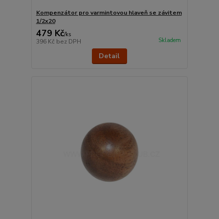
Kompenzátor pro varmintovou hlaveň se závitem
1/2x20
479 Kč
/
ks
Skladem
396 Kč
bez DPH
Detail