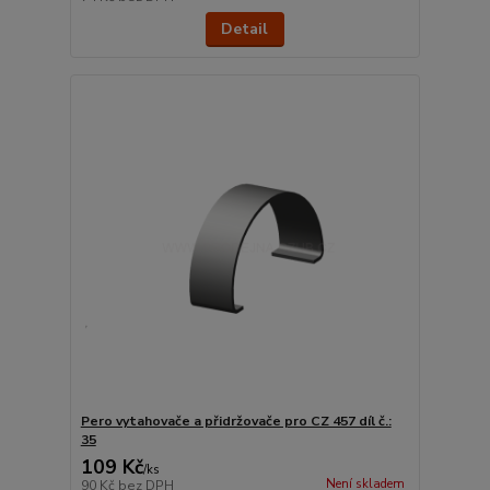
Detail
Pero vytahovače a přidržovače pro CZ 457 díl č.:
35
109 Kč
/
ks
Není skladem
90 Kč
bez DPH