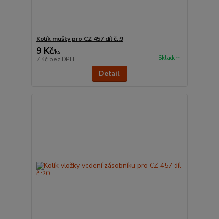
Kolík mušky pro CZ 457 díl č.:9
9 Kč
/
ks
Skladem
7 Kč
bez DPH
Detail