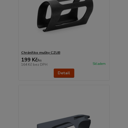
Chránítko mušky CZUB
199 Kč
/
ks
Skladem
164 Kč
bez DPH
Detail