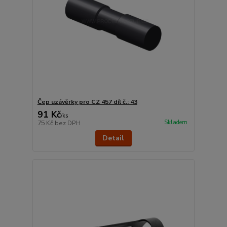
Čep uzávěrky pro CZ 457 díl č.: 43
91 Kč
/
ks
Skladem
75 Kč
bez DPH
Detail