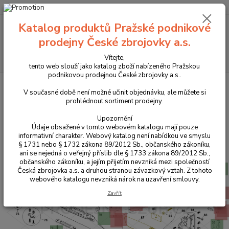
+420 225 375 800
Katalog produktů Pražské podnikové
Menu
prodejny České zbrojovky a.s.
Hledat
Vítejte,
tento web slouží jako katalog zboží nabízeného Pražskou
podnikovou prodejnou České zbrojovky a.s..
Úvod
Příslušenství, doplňky a náhradní díly
Pro dlouhé zbraně
Náhradní díly
CZ 457
V současné době není možné učinit objednávku, ale můžete si
prohlédnout sortiment prodejny.
CZ 457
Upozornění
Údaje obsažené v tomto webovém katalogu mají pouze
informativní charakter. Webový katalog není nabídkou ve smyslu
§ 1731 nebo § 1732 zákona 89/2012 Sb., občanského zákoníku,
ani se nejedná o veřejný příslib dle § 1733 zákona 89/2012 Sb.,
občanského zákoníku, a jejím přijetím nevzniká mezi společností
Česká zbrojovka a.s. a druhou stranou závazkový vztah. Z tohoto
webového katalogu nevzniká nárok na uzavření smlouvy.
Zavřít