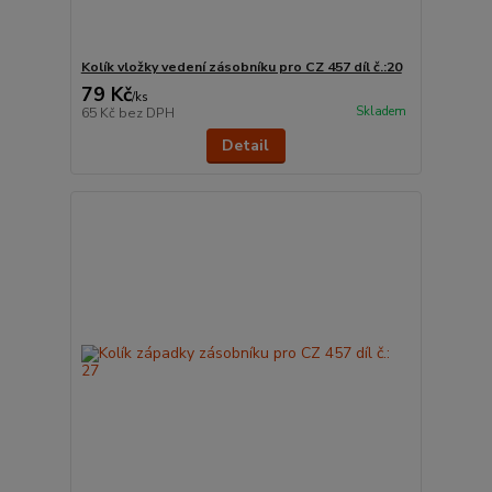
Kolík vložky vedení zásobníku pro CZ 457 díl č.:20
79 Kč
/
ks
Skladem
65 Kč
bez DPH
Detail