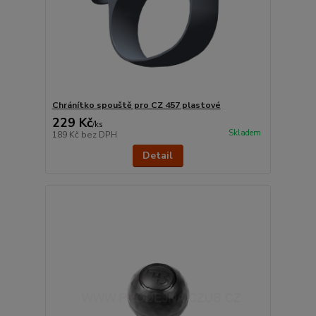
Chránítko spouště pro CZ 457 plastové
229 Kč
/
ks
Skladem
189 Kč
bez DPH
Detail