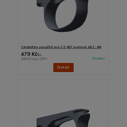
Chránítko spouště pro CZ 457 ocelové díl č.: 68
479 Kč
/
ks
Skladem
396 Kč
bez DPH
Detail