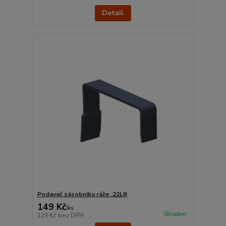
Detail
Podavač zásobníku ráže .22LR
149 Kč
/
ks
Skladem
123 Kč
bez DPH