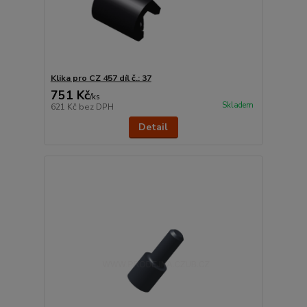
Klika pro CZ 457 díl č.: 37
751 Kč
/
ks
Skladem
621 Kč
bez DPH
Detail