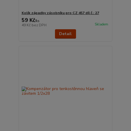
Kolík západky zásobníku pro CZ 457 díl č.: 27
59 Kč
/
ks
Skladem
49 Kč
bez DPH
Detail