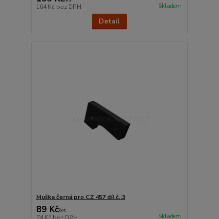
Skladem
164 Kč
bez DPH
Detail
Muška černá pro CZ 457 díl č.:3
89 Kč
/
ks
Skladem
74 Kč
bez DPH