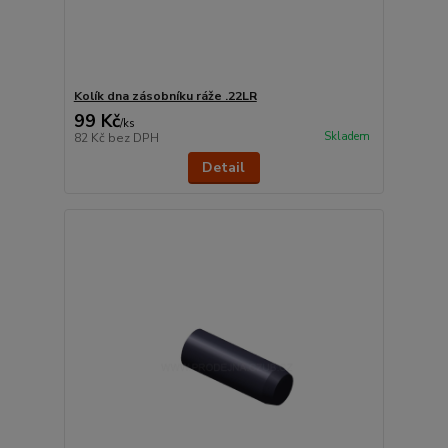
Kolík dna zásobníku ráže .22LR
99 Kč
/
ks
Skladem
82 Kč
bez DPH
Detail