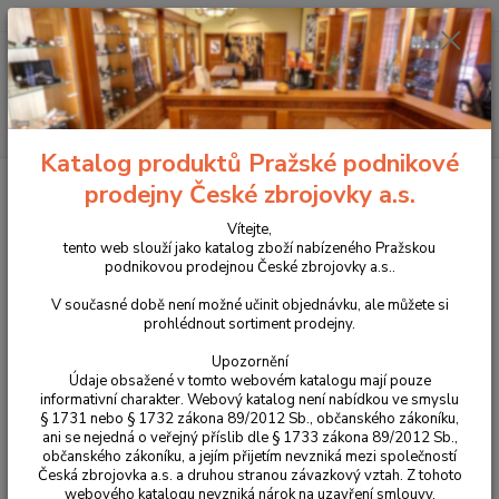
+420 225 375 800
Menu
Hledat
Katalog produktů Pražské podnikové
Úvod
Příslušenství, doplňky a náhradní díly
Pro dlouhé zbraně
prodejny České zbrojovky a.s.
Koncovka kliky pro CZ 600 / 457 plastová
Vítejte,
Koncovka kliky pro CZ 600 / 457
tento web slouží jako katalog zboží nabízeného Pražskou
podnikovou prodejnou České zbrojovky a.s..
plastová
V současné době není možné učinit objednávku, ale můžete si
prohlédnout sortiment prodejny.
Upozornění
Údaje obsažené v tomto webovém katalogu mají pouze
informativní charakter. Webový katalog není nabídkou ve smyslu
§ 1731 nebo § 1732 zákona 89/2012 Sb., občanského zákoníku,
ani se nejedná o veřejný příslib dle § 1733 zákona 89/2012 Sb.,
občanského zákoníku, a jejím přijetím nevzniká mezi společností
Česká zbrojovka a.s. a druhou stranou závazkový vztah. Z tohoto
webového katalogu nevzniká nárok na uzavření smlouvy.