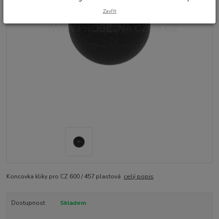
Zavřít
Koncovka kliky pro CZ 600 / 457 plastová
celý popis
Dostupnost
Skladem