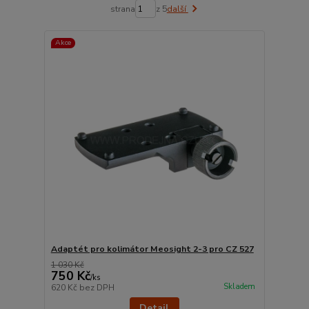
strana
z 5
další
Akce
Adaptét pro kolimátor Meosight 2-3 pro CZ 527
1 030 Kč
750 Kč
/
ks
Skladem
620 Kč
bez DPH
Detail