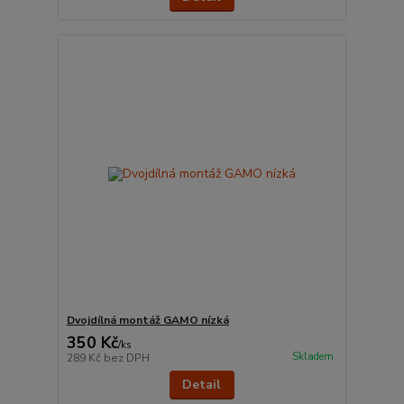
Dvojdílná montáž GAMO nízká
350 Kč
/
ks
Skladem
289 Kč
bez DPH
Detail