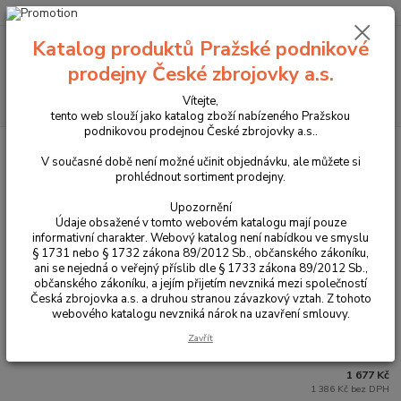
+420 225 375 800
Katalog produktů Pražské podnikové
Menu
prodejny České zbrojovky a.s.
Hledat
Vítejte,
tento web slouží jako katalog zboží nabízeného Pražskou
podnikovou prodejnou České zbrojovky a.s..
Úvod
Optika
Montáže, weaver lišty
V současné době není možné učinit objednávku, ale můžete si
prohlédnout sortiment prodejny.
Montáže, weaver lišty
Upozornění
Údaje obsažené v tomto webovém katalogu mají pouze
Náhradní díly k montážím
informativní charakter. Webový katalog není nabídkou ve smyslu
§ 1731 nebo § 1732 zákona 89/2012 Sb., občanského zákoníku,
ani se nejedná o veřejný příslib dle § 1733 zákona 89/2012 Sb.,
občanského zákoníku, a jejím přijetím nevzniká mezi společností
Nejprodávanější
Česká zbrojovka a.s. a druhou stranou závazkový vztah. Z tohoto
webového katalogu nevzniká nárok na uzavření smlouvy.
Weaver-picatinny lišta pro CZ 557/550 prodloužená
Zavřít
1.
Skladem
1 677 Kč
1 386 Kč bez DPH