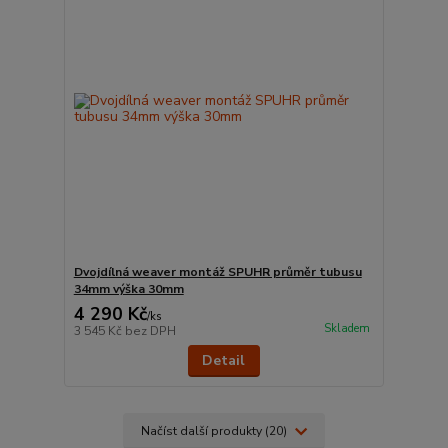
Dvojdílná weaver montáž SPUHR průměr tubusu
34mm výška 30mm
4 290 Kč
/
ks
Skladem
3 545 Kč
bez DPH
Detail
Načíst další produkty (20)