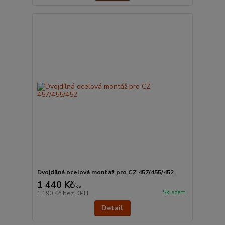
Dvojdílná ocelová montáž pro CZ 457/455/452
1 440 Kč
/
ks
Skladem
1 190 Kč
bez DPH
Detail