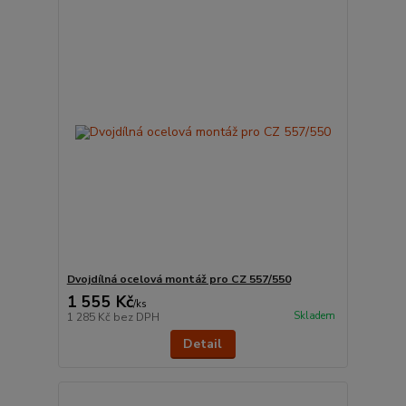
Dvojdílná ocelová montáž pro CZ 557/550
1 555 Kč
/
ks
Skladem
1 285 Kč
bez DPH
Detail