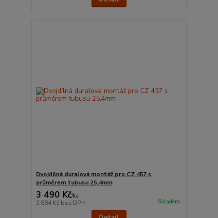
Dvojdílná duralová montáž pro CZ 457 s
průměrem tubusu 25,4mm
3 490 Kč
/
ks
Skladem
2 884 Kč
bez DPH
Detail