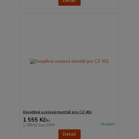
Detail
Dvojdílná ocelová montáž pro CZ 451
1 555 Kč
/
ks
Skladem
1 285 Kč
bez DPH
Detail