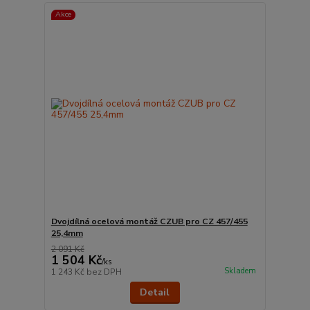
Akce
Dvojdílná ocelová montáž CZUB pro CZ 457/455
25,4mm
2 091 Kč
1 504 Kč
/
ks
Skladem
1 243 Kč
bez DPH
Detail