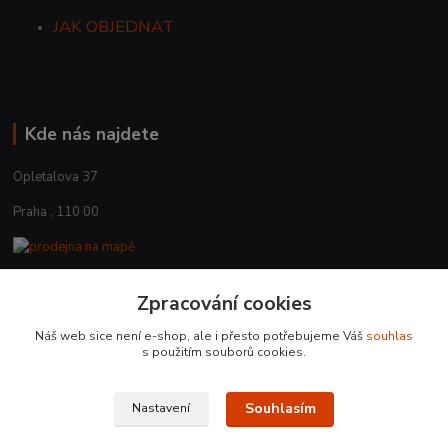
JAK OBJEDNAT
Kde nás najdete
Opletalova 37
Praha , 110 00
Zpracování cookies
Kontakty
Náš web sice není e-shop, ale i přesto potřebujeme Váš
souhlas
+420 225 375 800
s použitím souborů cookies.
prodejna.praha@czub.cz
Souhlasím
Nastavení