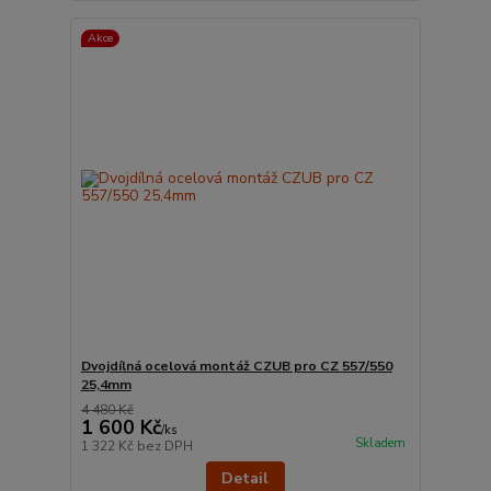
Akce
Dvojdílná ocelová montáž CZUB pro CZ 557/550
25,4mm
4 480 Kč
1 600 Kč
/
ks
Skladem
1 322 Kč
bez DPH
Detail