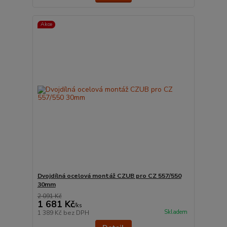
Akce
Dvojdílná ocelová montáž CZUB pro CZ 557/550
30mm
2 091 Kč
1 681 Kč
/
ks
Skladem
1 389 Kč
bez DPH