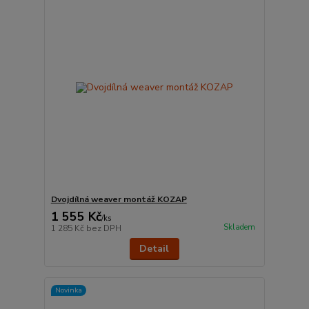
Dvojdílná weaver montáž KOZAP
1 555 Kč
/
ks
Skladem
1 285 Kč
bez DPH
Detail
Novinka