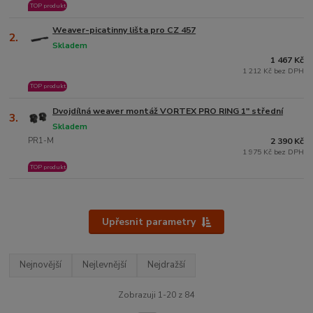
TOP produkt
Weaver-picatinny lišta pro CZ 457
2.
Skladem
1 467 Kč
1 212 Kč bez DPH
TOP produkt
Dvojdílná weaver montáž VORTEX PRO RING 1" střední
3.
Skladem
PR1-M
2 390 Kč
1 975 Kč bez DPH
TOP produkt
Upřesnit parametry
Nejnovější
Nejlevnější
Nejdražší
Zobrazuji 1-20 z 84