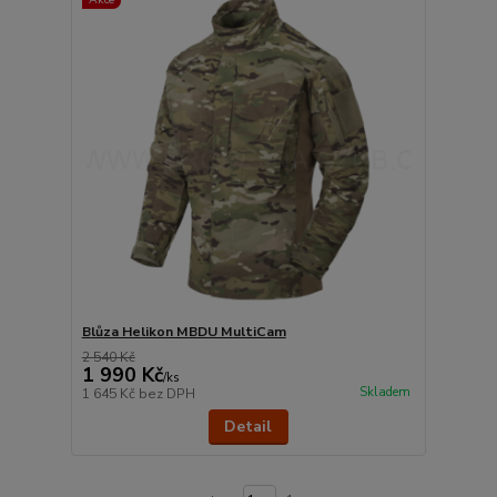
Blůza Helikon MBDU MultiCam
2 540 Kč
1 990 Kč
/
ks
Skladem
1 645 Kč
bez DPH
Detail