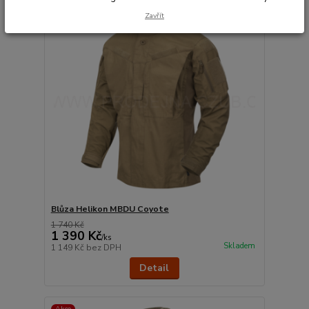
Akce
Zavřít
Blůza Helikon MBDU Coyote
1 740 Kč
1 390 Kč
/
ks
Skladem
1 149 Kč
bez DPH
Detail
Akce