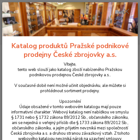
+420 225 375 800
Menu
Hledat
Katalog produktů Pražské podnikové
Úvod
Oblečení
Blůzy
prodejny České zbrojovky a.s.
Blůzy
Vítejte,
tento web slouží jako katalog zboží nabízeného Pražskou
podnikovou prodejnou České zbrojovky a.s..
Upřesnit parametry
V současné době není možné učinit objednávku, ale můžete si
prohlédnout sortiment prodejny.
Nejnovější
Nejlevnější
Nejdražší
Upozornění
Údaje obsažené v tomto webovém katalogu mají pouze
informativní charakter. Webový katalog není nabídkou ve smyslu
Zobrazuji 1-2 z 2
§ 1731 nebo § 1732 zákona 89/2012 Sb., občanského zákoníku,
ani se nejedná o veřejný příslib dle § 1733 zákona 89/2012 Sb.,
strana
z 1
občanského zákoníku, a jejím přijetím nevzniká mezi společností
Česká zbrojovka a.s. a druhou stranou závazkový vztah. Z tohoto
webového katalogu nevzniká nárok na uzavření smlouvy.