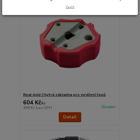
Zavřít
Real Avid Chytrá základna pro vyrážení čepů
604 Kč
/
ks
Skladem
499 Kč
bez DPH
Detail