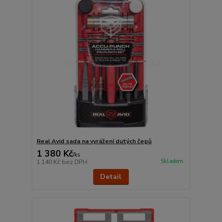
Real Avid sada na vyrážení dutých čepů
1 380 Kč
/
ks
Skladem
1 140 Kč
bez DPH
Detail