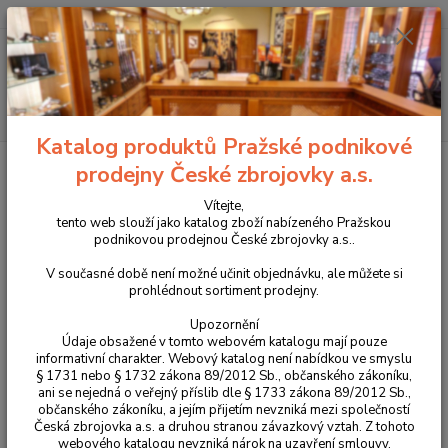
+420 225 375 800
Menu
Hledat
Katalog produktů Pražské podnikové
Úvod
Péče o zbraně
Sady na vyrážení čepů
prodejny České zbrojovky a.s.
Sady na vyrážení čepů
Vítejte,
tento web slouží jako katalog zboží nabízeného Pražskou
podnikovou prodejnou České zbrojovky a.s..
Upřesnit parametry
V současné době není možné učinit objednávku, ale můžete si
prohlédnout sortiment prodejny.
Nejnovější
Nejlevnější
Nejdražší
Upozornění
Údaje obsažené v tomto webovém katalogu mají pouze
informativní charakter. Webový katalog není nabídkou ve smyslu
Zobrazuji 1-3 z 3
§ 1731 nebo § 1732 zákona 89/2012 Sb., občanského zákoníku,
ani se nejedná o veřejný příslib dle § 1733 zákona 89/2012 Sb.,
strana
z 1
občanského zákoníku, a jejím přijetím nevzniká mezi společností
Česká zbrojovka a.s. a druhou stranou závazkový vztah. Z tohoto
webového katalogu nevzniká nárok na uzavření smlouvy.