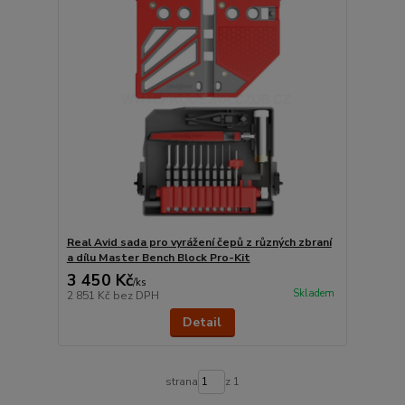
Real Avid sada pro vyrážení čepů z různých zbraní
a dílu Master Bench Block Pro-Kit
3 450 Kč
/
ks
Skladem
2 851 Kč
bez DPH
Detail
strana
z 1