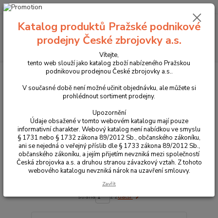
+420 225 375 800
Menu
Katalog produktů Pražské podnikové
prodejny České zbrojovky a.s.
Hledat
Vítejte,
tento web slouží jako katalog zboží nabízeného Pražskou
podnikovou prodejnou České zbrojovky a.s..
Úvod
Příslušenství, doplňky a náhradní díly
Pro pistole
Mířidla
Hledí
V současné době není možné učinit objednávku, ale můžete si
prohlédnout sortiment prodejny.
Hledí
Upozornění
Údaje obsažené v tomto webovém katalogu mají pouze
Upřesnit parametry
informativní charakter. Webový katalog není nabídkou ve smyslu
§ 1731 nebo § 1732 zákona 89/2012 Sb., občanského zákoníku,
ani se nejedná o veřejný příslib dle § 1733 zákona 89/2012 Sb.,
občanského zákoníku, a jejím přijetím nevzniká mezi společností
Nejnovější
Nejlevnější
Nejdražší
Česká zbrojovka a.s. a druhou stranou závazkový vztah. Z tohoto
webového katalogu nevzniká nárok na uzavření smlouvy.
Zobrazuji 1-20 z 24
Zavřít
strana
z 2
další