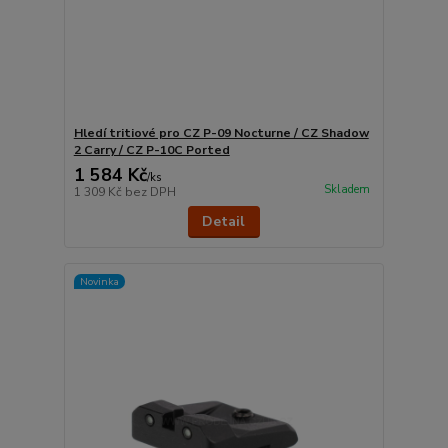
Hledí tritiové pro CZ P-09 Nocturne / CZ Shadow
2 Carry / CZ P-10C Ported
1 584 Kč
/
ks
Skladem
1 309 Kč
bez DPH
Detail
Novinka