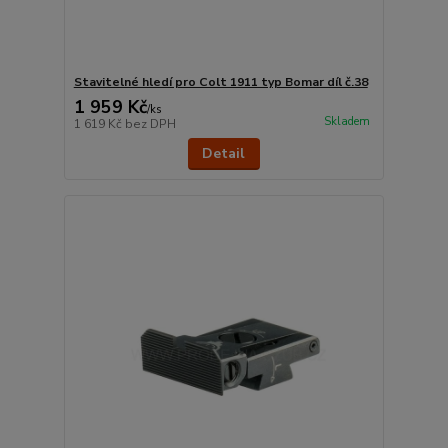
Stavitelné hledí pro Colt 1911 typ Bomar díl č.38
1 959 Kč
/
ks
Skladem
1 619 Kč
bez DPH
Detail