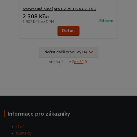
Stavitelné hledí pro CZ 75 TS a CZ TS 2
2 308 Kč
/
ks
Skladem
1 907 Kč
bez DPH
Detail
Načíst další produkty (4)
strana
z 2
další
Informace pro zákazníky
O nás
Kontakty