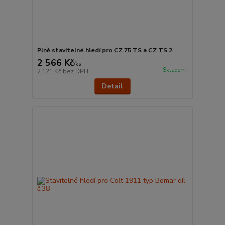
Plně stavitelné hledí pro CZ 75 TS a CZ TS 2
2 566 Kč
/
ks
Skladem
2 121 Kč
bez DPH
Detail