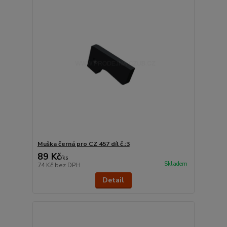
Muška černá pro CZ 457 díl č.:3
89 Kč
/
ks
Skladem
74 Kč
bez DPH
Detail