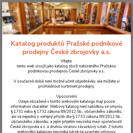
+420 225 375 800
Menu
Hledat
Katalog produktů Pražské podnikové
Úvod
Příslušenství, doplňky a náhradní díly
Pro dlouhé zbraně
prodejny České zbrojovky a.s.
Mířidla
Vítejte,
Mířidla
tento web slouží jako katalog zboží nabízeného Pražskou
podnikovou prodejnou České zbrojovky a.s..
V současné době není možné učinit objednávku, ale můžete si
Upřesnit parametry
prohlédnout sortiment prodejny.
Upozornění
Nejnovější
Nejlevnější
Nejdražší
Údaje obsažené v tomto webovém katalogu mají pouze
informativní charakter. Webový katalog není nabídkou ve smyslu
§ 1731 nebo § 1732 zákona 89/2012 Sb., občanského zákoníku,
Zobrazuji 1-8 z 8
ani se nejedná o veřejný příslib dle § 1733 zákona 89/2012 Sb.,
občanského zákoníku, a jejím přijetím nevzniká mezi společností
strana
z 1
Česká zbrojovka a.s. a druhou stranou závazkový vztah. Z tohoto
webového katalogu nevzniká nárok na uzavření smlouvy.