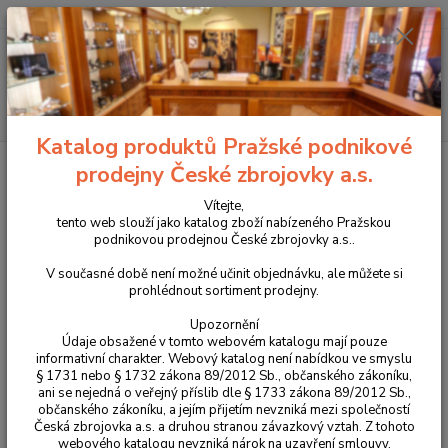
+420 225 375 800
Menu
Hledat
Katalog produktů Pražské podnikové
Úvod
Práce s cookies
prodejny České zbrojovky a.s.
Vítejte,
Práce s cookies
tento web slouží jako katalog zboží nabízeného Pražskou
podnikovou prodejnou České zbrojovky a.s..
Provozovatel webové stránky www.prodejna.czub.cz, společnost
Česká zbrojovka a.s. , se sídlem v Svat. Čecha 1283, Uherský
V současné době není možné učinit objednávku, ale můžete si
prohlédnout sortiment prodejny.
Brod, IČ 46345965, zapsaná v obchodním rejstříku vedeném
Krajským soudem v Brně, oddíl B, vložka 712 (dále jen
Upozornění
„prodávající“ nebo „správce“) pracuje na této webové stránce se
Údaje obsažené v tomto webovém katalogu mají pouze
soubory cookies.
informativní charakter. Webový katalog není nabídkou ve smyslu
§ 1731 nebo § 1732 zákona 89/2012 Sb., občanského zákoníku,
ani se nejedná o veřejný příslib dle § 1733 zákona 89/2012 Sb.,
Co jsou to cookies?
občanského zákoníku, a jejím přijetím nevzniká mezi společností
Česká zbrojovka a.s. a druhou stranou závazkový vztah. Z tohoto
Cookies jsou krátké textové soubory, které webová stránka
webového katalogu nevzniká nárok na uzavření smlouvy.