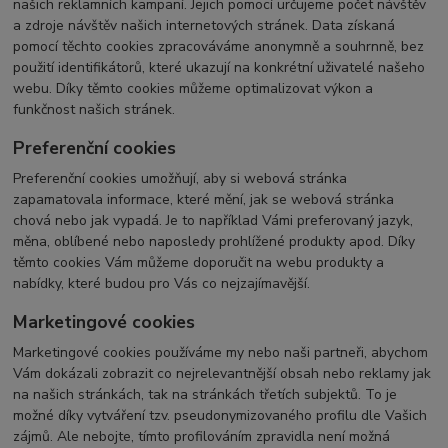
našich reklamních kampaní. Jejich pomocí určujeme počet návštěv
a zdroje návštěv našich internetových stránek. Data získaná
pomocí těchto cookies zpracováváme anonymně a souhrnně, bez
použití identifikátorů, které ukazují na konkrétní uživatelé našeho
webu. Díky těmto cookies můžeme optimalizovat výkon a
funkčnost našich stránek.
Preferenční cookies
Preferenční cookies umožňují, aby si webová stránka
zapamatovala informace, které mění, jak se webová stránka
chová nebo jak vypadá. Je to například Vámi preferovaný jazyk,
měna, oblíbené nebo naposledy prohlížené produkty apod. Díky
těmto cookies Vám můžeme doporučit na webu produkty a
nabídky, které budou pro Vás co nejzajímavější.
Marketingové cookies
Marketingové cookies používáme my nebo naši partneři, abychom
Vám dokázali zobrazit co nejrelevantnější obsah nebo reklamy jak
na našich stránkách, tak na stránkách třetích subjektů. To je
možné díky vytváření tzv. pseudonymizovaného profilu dle Vašich
zájmů. Ale nebojte, tímto profilováním zpravidla není možná