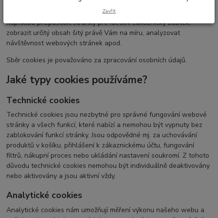
ukládá v návštěvníkově počítači, a které poskytuje internetový
Zavřít
prohlížeč pokaždé, když se uživatel na stránku vrátí. Umožňují tak
například přizpůsobit stránky pro ideální zákaznický zážitek,
zobrazit určitý obsah šitý právě Vám na míru, analyzovat
návštěvnost webových stránek apod.
Sběr cookies je považováno za zpracování osobních údajů.
Jaké typy cookies používáme?
Technické cookies
Technické cookies jsou nezbytné pro správné fungování webové
stránky a všech funkcí, které nabízí a nemohou být vypnuty bez
zablokování funkcí stránky. Jsou odpovědné mj. za uchovávání
produktů v košíku, přihlášení k zákaznickému účtu, fungování
filtrů, nákupní proces nebo ukládání nastavení soukromí. Z tohoto
důvodu technické cookies nemohou být individuálně deaktivovány
nebo aktivovány a jsou aktivní vždy.
Analytické cookies
Analytické cookies nám umožňují měření výkonu našeho webu a