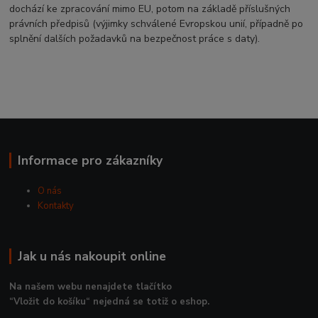
dochází ke zpracování mimo EU, potom na základě příslušných
právních předpisů (výjimky schválené Evropskou unií, případně po
splnění dalších požadavků na bezpečnost práce s daty).
Informace pro zákazníky
O nás
Kontakty
Jak u nás nakoupit online
Na našem webu nenajdete tlačítko
“Vložit do košíku“ nejedná se totiž o eshop.