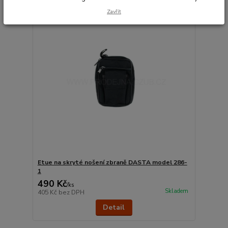
Zavřít
Etue na skryté nošení zbraně DASTA model 286-
1
490 Kč
/
ks
Skladem
405 Kč
bez DPH
Detail