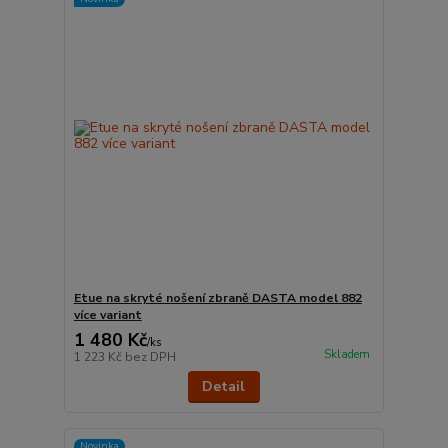
Etue na skryté nošení zbraně DASTA model 882
více variant
1 480 Kč
/
ks
Skladem
1 223 Kč
bez DPH
Detail
Novinka