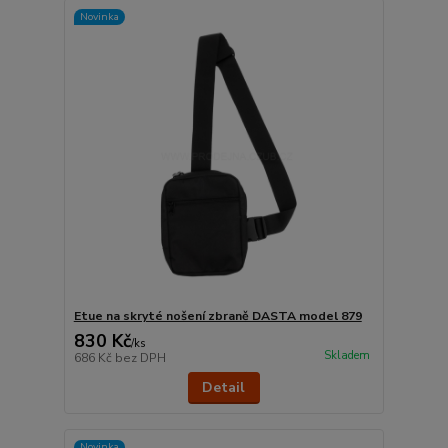
Novinka
Etue na skryté nošení zbraně DASTA model 879
830 Kč
/
ks
Skladem
686 Kč
bez DPH
Detail
Novinka