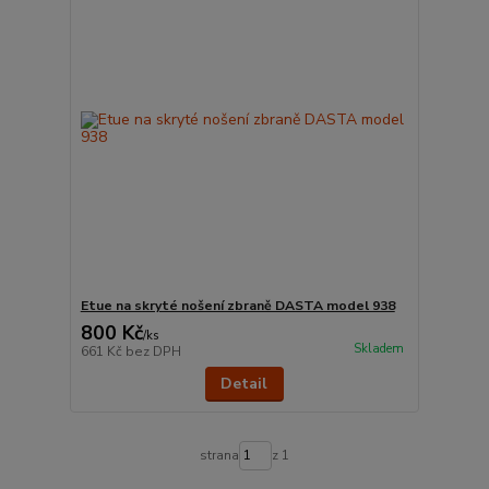
Etue na skryté nošení zbraně DASTA model 938
800 Kč
/
ks
Skladem
661 Kč
bez DPH
Detail
strana
z 1