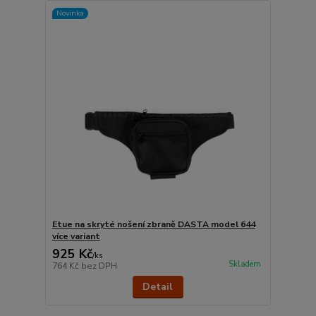
Novinka
Etue na skryté nošení zbraně DASTA model 644
více variant
925 Kč
/
ks
Skladem
764 Kč
bez DPH
Detail