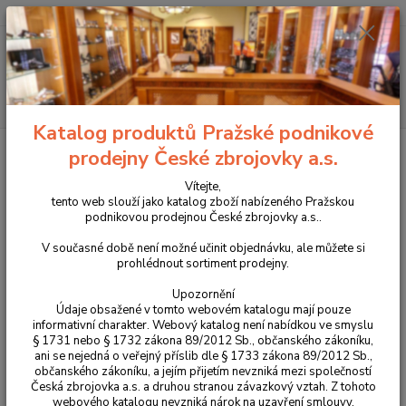
+420 225 375 800
Menu
Hledat
Katalog produktů Pražské podnikové
Úvod
Pouzdra, kufry na zbraně a batohy
Látková pouzdra
Etue pro
prodejny České zbrojovky a.s.
skryté nošení zbraní
Vítejte,
Etue pro skryté nošení zbraní
tento web slouží jako katalog zboží nabízeného Pražskou
podnikovou prodejnou České zbrojovky a.s..
V současné době není možné učinit objednávku, ale můžete si
Upřesnit parametry
prohlédnout sortiment prodejny.
Upozornění
Nejnovější
Nejlevnější
Nejdražší
Údaje obsažené v tomto webovém katalogu mají pouze
informativní charakter. Webový katalog není nabídkou ve smyslu
§ 1731 nebo § 1732 zákona 89/2012 Sb., občanského zákoníku,
Zobrazuji 1-11 z 11
ani se nejedná o veřejný příslib dle § 1733 zákona 89/2012 Sb.,
občanského zákoníku, a jejím přijetím nevzniká mezi společností
strana
z 1
Česká zbrojovka a.s. a druhou stranou závazkový vztah. Z tohoto
webového katalogu nevzniká nárok na uzavření smlouvy.