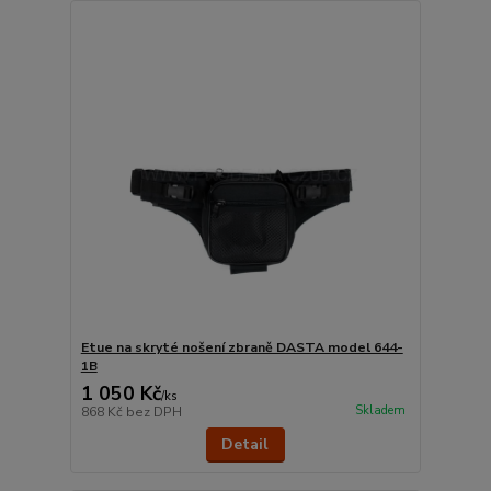
Etue na skryté nošení zbraně DASTA model 644-
1B
1 050 Kč
/
ks
Skladem
868 Kč
bez DPH
Detail