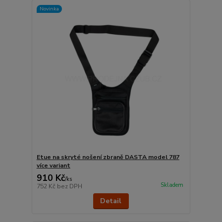
Novinka
Etue na skryté nošení zbraně DASTA model 787
více variant
910 Kč
/
ks
Skladem
752 Kč
bez DPH
Detail