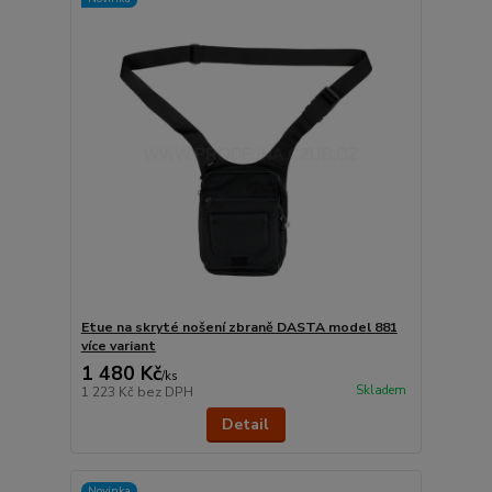
Etue na skryté nošení zbraně DASTA model 881
více variant
1 480 Kč
/
ks
Skladem
1 223 Kč
bez DPH
Detail
Novinka