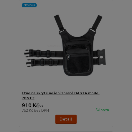
Novinka
Etue na skryté nošení zbraně DASTA model
787/TZ
910 Kč
/
ks
Skladem
752 Kč
bez DPH
Detail