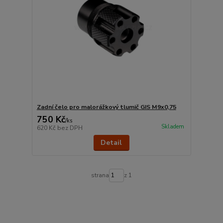
Zadní čelo pro malorážkový tlumič GIS M9x0,75
750 Kč
/
ks
Skladem
620 Kč
bez DPH
Detail
strana
z 1