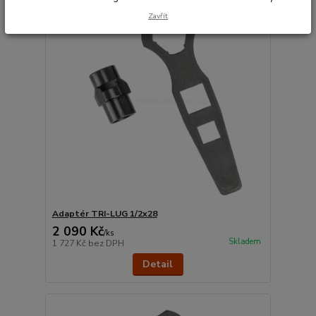
Zavřít
Adaptér TRI-LUG 1/2x28
2 090 Kč
/
ks
Skladem
1 727 Kč
bez DPH
Detail