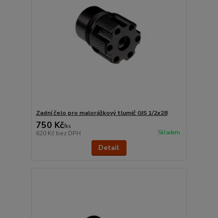
Zadní čelo pro malorážkový tlumič GIS 1/2x28
750 Kč
/
ks
Skladem
620 Kč
bez DPH
Detail