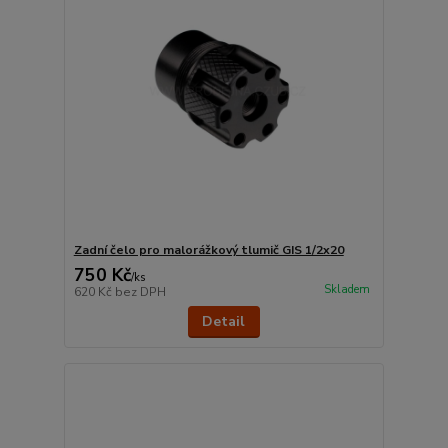
Zadní čelo pro malorážkový tlumič GIS 1/2x20
750 Kč
/
ks
Skladem
620 Kč
bez DPH
Detail