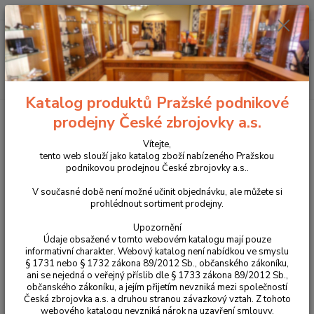
+420 225 375 800
Menu
Hledat
Katalog produktů Pražské podnikové
Úvod
Tlumiče na zbraně
Příšlušenství k tlumičům
prodejny České zbrojovky a.s.
Příšlušenství k tlumičům
Vítejte,
tento web slouží jako katalog zboží nabízeného Pražskou
podnikovou prodejnou České zbrojovky a.s..
Upřesnit parametry
V současné době není možné učinit objednávku, ale můžete si
prohlédnout sortiment prodejny.
Nejnovější
Nejlevnější
Nejdražší
Upozornění
Údaje obsažené v tomto webovém katalogu mají pouze
informativní charakter. Webový katalog není nabídkou ve smyslu
Zobrazuji 1-7 z 7
§ 1731 nebo § 1732 zákona 89/2012 Sb., občanského zákoníku,
ani se nejedná o veřejný příslib dle § 1733 zákona 89/2012 Sb.,
strana
z 1
občanského zákoníku, a jejím přijetím nevzniká mezi společností
Česká zbrojovka a.s. a druhou stranou závazkový vztah. Z tohoto
webového katalogu nevzniká nárok na uzavření smlouvy.