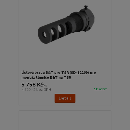
Úsťová brzda B&T pro TSR (SD-12269) pro
montáž tlumiče B&T na TSR
5 758 Kč
/
ks
Skladem
4 759 Kč
bez DPH
Detail