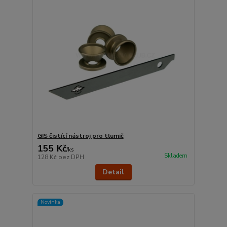
GIS čistící nástroj pro tlumič
155 Kč
/
ks
Skladem
128 Kč
bez DPH
Detail
Novinka