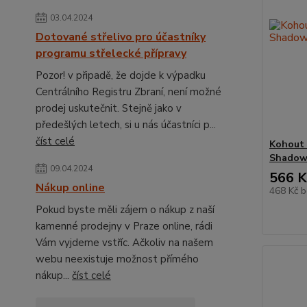
03.04.2024
Dotované střelivo pro účastníky
programu střelecké přípravy
Pozor! v připadě, že dojde k výpadku
Centrálního Registru Zbraní, není možné
prodej uskutečnit. Stejně jako v
předešlých letech, si u nás účastníci p...
číst celé
Kohout 
Shado
09.04.2024
566 K
Nákup online
468 Kč
b
Pokud byste měli zájem o nákup z naší
kamenné prodejny v Praze online, rádi
Vám vyjdeme vstříc. Ačkoliv na našem
webu neexistuje možnost přímého
nákup...
číst celé