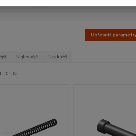
Kč
Od
Upřesnit parametr
jší
Nejlevnější
Nejdražší
1-20 z 63