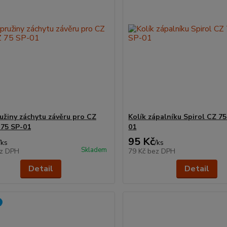
ružiny záchytu závěru pro CZ
Kolík zápalníku Spirol CZ 75 
 75 SP-01
01
95 Kč
/
ks
/
ks
Skladem
z DPH
79 Kč
bez DPH
Detail
Detail