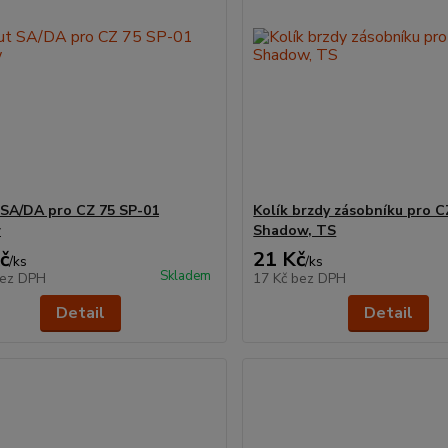
SA/DA pro CZ 75 SP-01
Kolík brzdy zásobníku pro C
w
Shadow, TS
č
21 Kč
/
ks
/
ks
Skladem
ez DPH
17 Kč
bez DPH
Detail
Detail