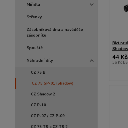
Mířidla
Střenky
Zásobníková dna a naváděče
zásobníku
Bicí pr
Spouště
Shado
44 Kč
Náhradní díly
36 Kč
be
CZ 75 B
CZ 75 SP-01 (Shadow)
CZ Shadow 2
CZ P-10
CZ P-07 / CZ P-09
CZ 75 TS a CZ TS 2