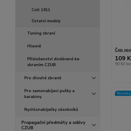
Colt 1911
Ostatní modely
Tuning zbraní
Hlavně
Čep spo
109 K
Příslušenství dodávané ke
90 Kč
be
zbraním CZUB
Pro dlouhé zbraně
Pro samonabíjecí pušky a
Novinka
karabiny
Rychlonabíječky zásobníků
Propagační předměty a oděvy
CZUB