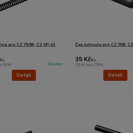
užina pro CZ 75/85, CZ SP-01
Čep kohoutu pro CZ 75B, CZ
w
35 Kč
/
ks
/
ks
Skladem
z DPH
29 Kč
bez DPH
Detail
Detail