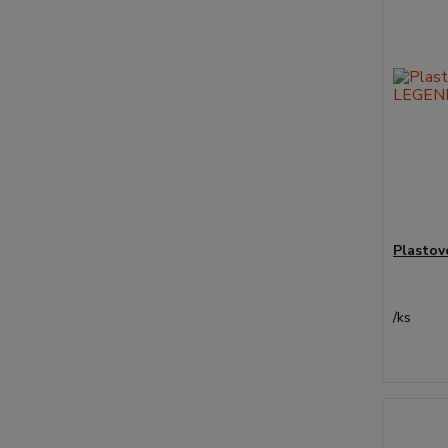
Plastov
/
ks