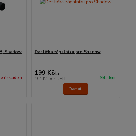
 B, Shadow
Destička zápalníku pro Shadow
199 Kč
/
ks
ení skladem
Skladem
164 Kč
bez DPH
Detail