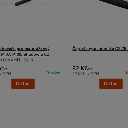
ahovače pro malorážkový
Čep záchytu kohoutu CZ 75
 P-07, P-09, Shadow a CZ
n Evo v ráži .22LR
č
32 Kč
/
ks
/
ks
Skladem
N
z DPH
26 Kč
bez DPH
Detail
Detail