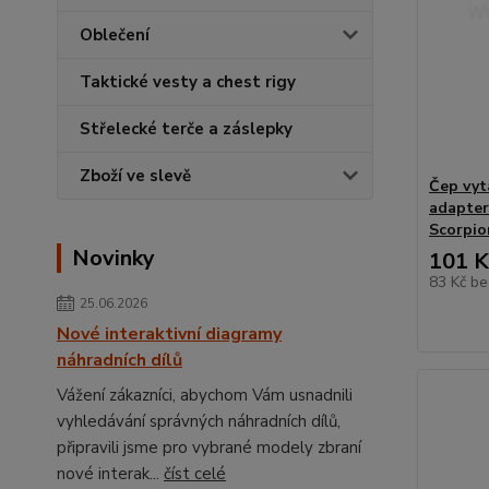
Oblečení
Taktické vesty a chest rigy
Střelecké terče a záslepky
Zboží ve slevě
Čep vyt
adapter
Scorpio
Novinky
101 K
83 Kč
be
25.06.2026
Nové interaktivní diagramy
náhradních dílů
Vážení zákazníci, abychom Vám usnadnili
vyhledávání správných náhradních dílů,
připravili jsme pro vybrané modely zbraní
nové interak...
číst celé