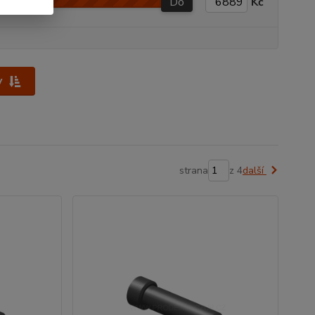
Do
Kč
y
strana
z 4
další