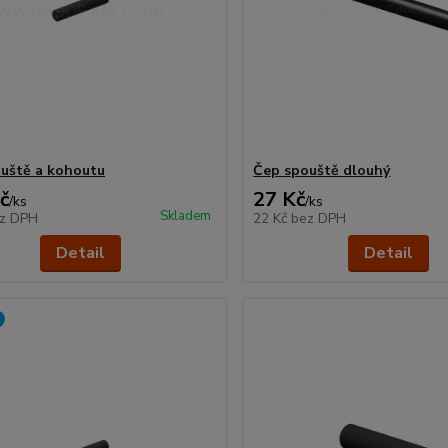
uště a kohoutu
Čep spouště dlouhý
č
27 Kč
/
ks
/
ks
Skladem
z DPH
22 Kč
bez DPH
Detail
Detail