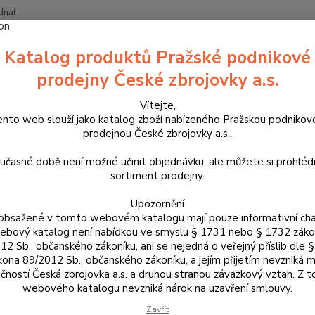
dnat
Nevíte
Katalog produktů Pražské podnikové
Hledat
+420
prodejny České zbrojovky a.s.
Vítejte,
říslušenství, doplňky a náhradní díly
Pro pistole
Náhradní díly
C
ento web slouží jako katalog zboží nabízeného Pražskou podnikov
prodejnou České zbrojovky a.s..
5 SP-01 (Shadow)
učasné době není možné učinit objednávku, ale můžete si prohlé
sortiment prodejny.
e pro Vás na prodejně držet většinu běžne poptávaných dílů na n
h, neznamená, že ho nemáme na prodejně, nebo že ho pro Vás n
Upozornění
obsažené v tomto webovém katalogu mají pouze informativní cha
bový katalog není nabídkou ve smyslu § 1731 nebo § 1732 zák
12 Sb., občanského zákoníku, ani se nejedná o veřejný příslib dle 
kona 89/2012 Sb., občanského zákoníku, a jejím přijetím nevzniká m
čností Česká zbrojovka a.s. a druhou stranou závazkový vztah. Z 
webového katalogu nevzniká nárok na uzavření smlouvy.
Zavřít