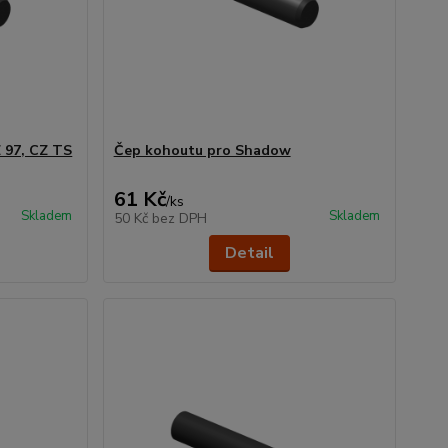
 97, CZ TS
Čep kohoutu pro Shadow
61 Kč
/
ks
Skladem
Skladem
50 Kč
bez DPH
Detail