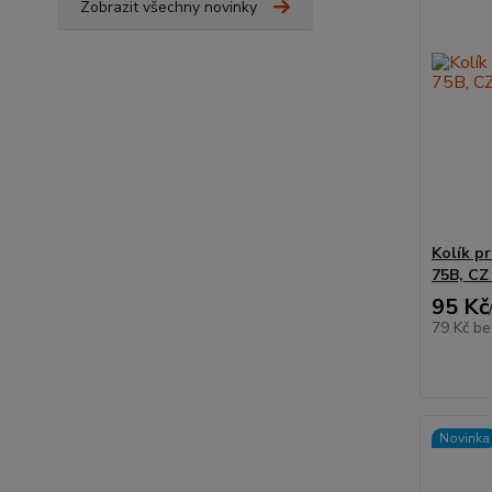
Zobrazit všechny novinky
Kolík p
75B, CZ
95 Kč
79 Kč
be
Novinka