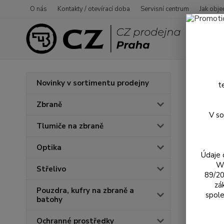
O nás
Kontakty / otevírací doba
Servisní centrum
Jak obje
Úvod
P
Novinky v sortimentu prodejny
t
Míři
Zbraně
V so
Tlumiče na zbraně
Optika
Údaje 
We
Střelivo
89/20
zá
Pouzdra, kufry na zbraně a
spole
batohy
Ochranné prostředky