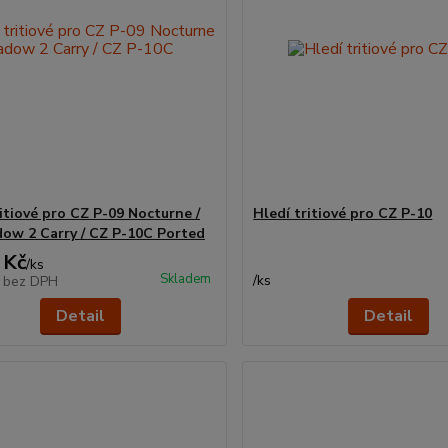
ritiové pro CZ P-09 Nocturne /
Hledí tritiové pro CZ P-10
ow 2 Carry / CZ P-10C Ported
 Kč
/
ks
Skladem
/
ks
č
bez DPH
Detail
Detail