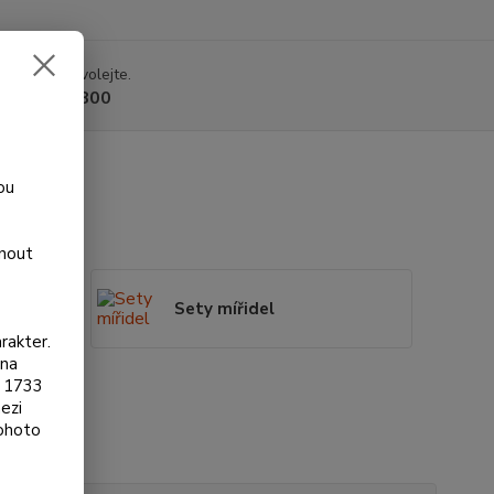
 si rady? Zavolejte.
 225 375 800
ou
dnout
Sety mířidel
rakter.
ona
§ 1733
řidlům
ezi
tohoto