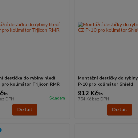
í destička do rybiny hledí
Montážní destičky do rybiny
pro kolimátor Trijicon RMR
P-10 pro kolimátor Shield
č
912 Kč
/
ks
/
ks
Skladem
ez DPH
754 Kč
bez DPH
Detail
Detail