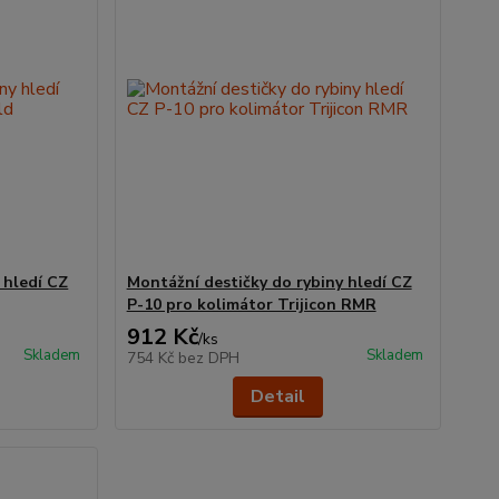
 hledí CZ
Montážní destičky do rybiny hledí CZ
P-10 pro kolimátor Trijicon RMR
912 Kč
/
ks
Skladem
Skladem
754 Kč
bez DPH
Detail