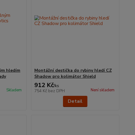
ným hledím
Montážní destička do rybiny hledí CZ
ady
Shadow pro kolimátor Shield
912 Kč
/
ks
Skladem
Není skladem
754 Kč
bez DPH
Detail