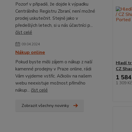
Pozor! v připadě, že dojde k výpadku
Centrálního Registru Zbraní, není možné
prodej uskutečnit. Stejně jako v
předešlých letech, si u nás účastníci p...
číst celé
09.04.2024
Nákup online
Pokud byste měli zájem o nákup z naší
Hledí t
kamenné prodejny v Praze online, rádi
CZ Shad
Vám vyjdeme vstříc. Ačkoliv na našem
1 584
webu neexistuje možnost přímého
1 309 K
nákup...
číst celé
Zobrazit všechny novinky