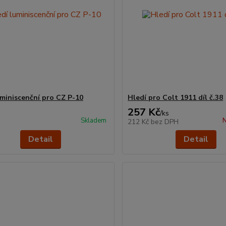
uminiscenční pro CZ P-10
Hledí pro Colt 1911 díl č.38
257 Kč
/
ks
Skladem
N
212 Kč
bez DPH
Detail
Detail