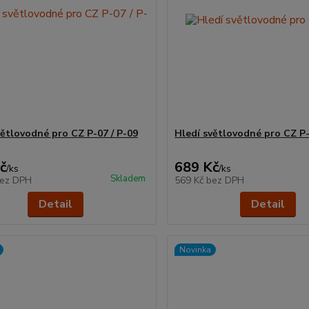
větlovodné pro CZ P-07 / P-09
Hledí světlovodné pro CZ P
č
689 Kč
/
ks
/
ks
Skladem
ez DPH
569 Kč
bez DPH
Detail
Detail
Novinka