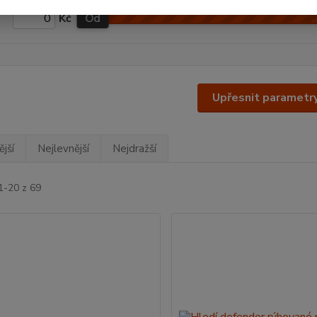
Kč
Od
Upřesnit parametr
jší
Nejlevnější
Nejdražší
1-20 z 69