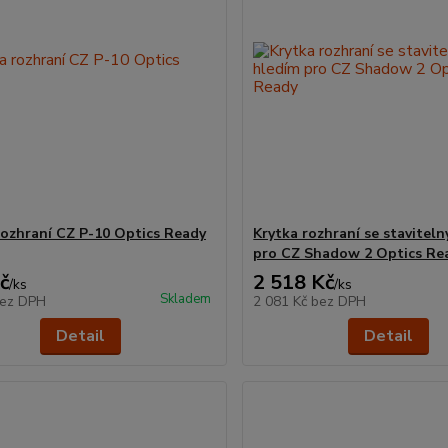
rozhraní CZ P-10 Optics Ready
Krytka rozhraní se stavitel
pro CZ Shadow 2 Optics Re
č
2 518 Kč
/
ks
/
ks
Skladem
ez DPH
2 081 Kč
bez DPH
Detail
Detail