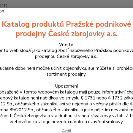
dnat
Nevíte
Katalog produktů Pražské podnikové
Hledat
+420
prodejny České zbrojovky a.s.
Vítejte,
říslušenství, doplňky a náhradní díly
Pro pistole
Mířidla
ento web slouží jako katalog zboží nabízeného Pražskou podnikov
prodejnou České zbrojovky a.s..
dla
učasné době není možné učinit objednávku, ale můžete si prohlé
sortiment prodejny.
Mušky
Hledí
Upozornění
obsažené v tomto webovém katalogu mají pouze informativní cha
bový katalog není nabídkou ve smyslu § 1731 nebo § 1732 zák
12 Sb., občanského zákoníku, ani se nejedná o veřejný příslib dle 
Montážní destičky Optics
Náhradní díly k mí
kona 89/2012 Sb., občanského zákoníku, a jejím přijetím nevzniká m
Ready
čností Česká zbrojovka a.s. a druhou stranou závazkový vztah. Z 
webového katalogu nevzniká nárok na uzavření smlouvy.
Zavřít