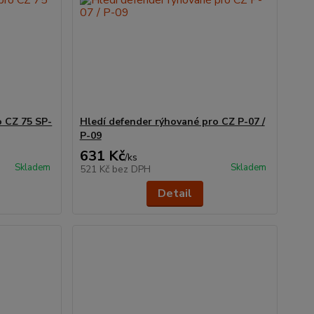
o CZ 75 SP-
Hledí defender rýhované pro CZ P-07 /
P-09
631 Kč
/
ks
Skladem
Skladem
521 Kč
bez DPH
Detail