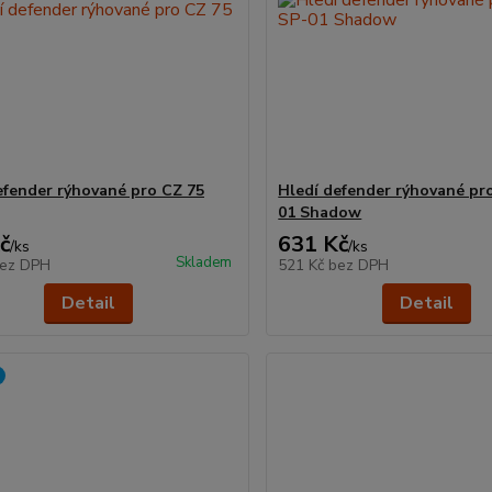
efender rýhované pro CZ 75
Hledí defender rýhované pr
01 Shadow
č
631 Kč
/
ks
/
ks
Skladem
ez DPH
521 Kč
bez DPH
Detail
Detail