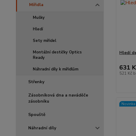
Mířidla
Mušky
Hledí
Sety mířidel
Montážní destičky Optics
Hledí d
Ready
631 K
Náhradní díly k mířidlům
521 Kč
b
Střenky
Zásobníková dna a naváděče
zásobníku
Novinka
Spouště
Náhradní díly