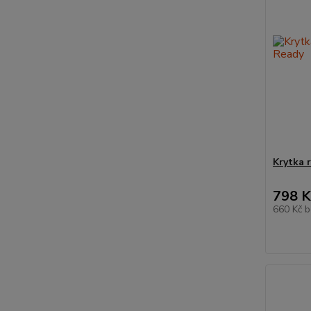
Krytka 
798 K
660 Kč
b