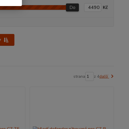
Do
Kč
y
strana
z 4
další