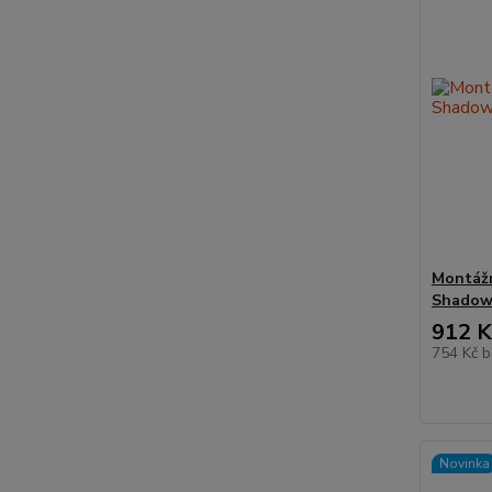
Montážn
Shadow 
912 K
754 Kč
b
Novinka