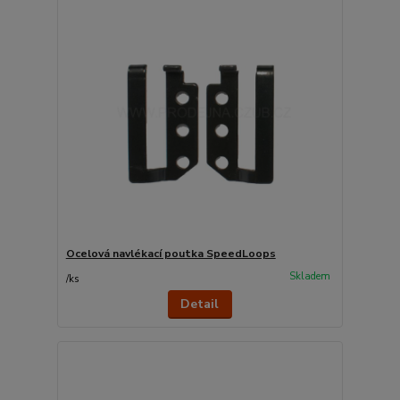
Ocelová navlékací poutka SpeedLoops
Skladem
/
ks
Detail