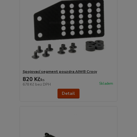
Spojovací segment pouzdra AIWB Crocy
820 Kč
/
ks
Skladem
678 Kč
bez DPH
Detail