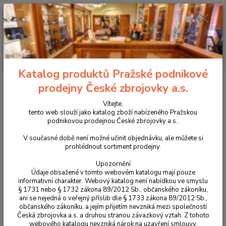
+420 225 375 800
Menu
Hledat
Katalog produktů Pražské podnikové
Úvod
Pouzdra, kufry na zbraně a batohy
Kydexová pouzdra
prodejny České zbrojovky a.s.
Příslušenství
Vítejte,
Příslušenství
tento web slouží jako katalog zboží nabízeného Pražskou
podnikovou prodejnou České zbrojovky a.s..
V současné době není možné učinit objednávku, ale můžete si
Upřesnit parametry
prohlédnout sortiment prodejny.
Upozornění
Nejnovější
Nejlevnější
Nejdražší
Údaje obsažené v tomto webovém katalogu mají pouze
informativní charakter. Webový katalog není nabídkou ve smyslu
§ 1731 nebo § 1732 zákona 89/2012 Sb., občanského zákoníku,
Zobrazuji 1-8 z 8
ani se nejedná o veřejný příslib dle § 1733 zákona 89/2012 Sb.,
občanského zákoníku, a jejím přijetím nevzniká mezi společností
strana
z 1
Česká zbrojovka a.s. a druhou stranou závazkový vztah. Z tohoto
webového katalogu nevzniká nárok na uzavření smlouvy.