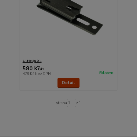
Ulticlip XL
580 Kč
/
ks
Skladem
479 Kč
bez DPH
Detail
strana
z 1