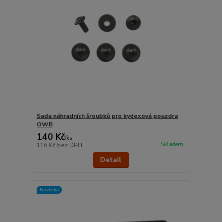
Sada náhradních šroubků pro kydexová pouzdra
OWB
140 Kč
/
ks
Skladem
116 Kč
bez DPH
Detail
Novinka