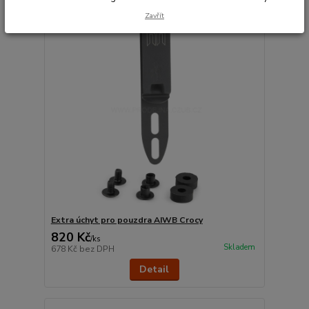
Novinka
Zavřít
Extra úchyt pro pouzdra AIWB Crocy
820 Kč
/
ks
Skladem
678 Kč
bez DPH
Detail