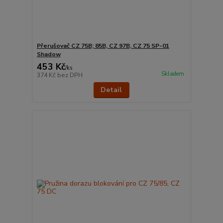
Přerušovač CZ 75B; 85B, CZ 97B, CZ 75 SP-01
Shadow
453 Kč
/
ks
Skladem
374 Kč
bez DPH
Detail