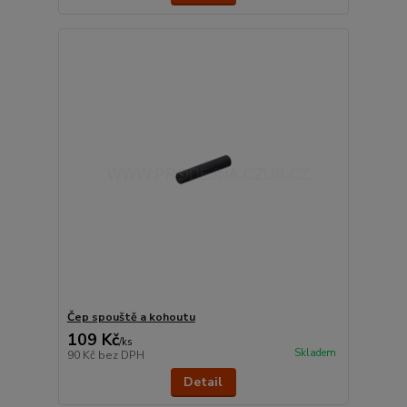
Čep spouště a kohoutu
109 Kč
/
ks
Skladem
90 Kč
bez DPH
Detail