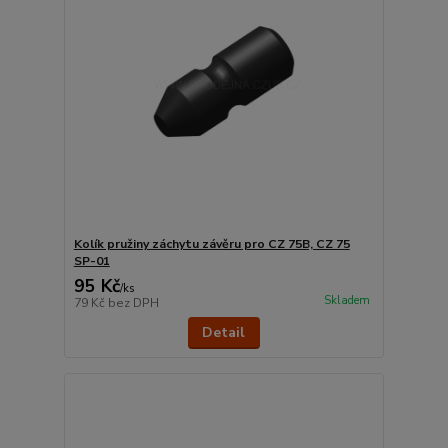
Kolík pružiny záchytu závěru pro CZ 75B, CZ 75
SP-01
95 Kč
/
ks
Skladem
79 Kč
bez DPH
Detail