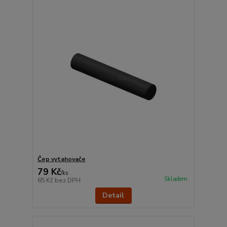
Čep vytahovače
79 Kč
/
ks
Skladem
65 Kč
bez DPH
Detail