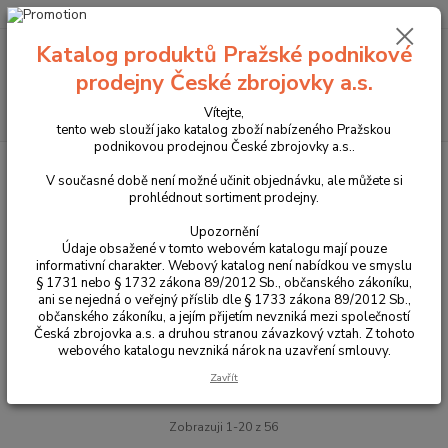
+420 225 375 800
Katalog produktů Pražské podnikové
Menu
prodejny České zbrojovky a.s.
Hledat
Vítejte,
tento web slouží jako katalog zboží nabízeného Pražskou
podnikovou prodejnou České zbrojovky a.s..
Úvod
Příslušenství, doplňky a náhradní díly
Pro pistole
Náhradní díly
CZ 75 B
V současné době není možné učinit objednávku, ale můžete si
prohlédnout sortiment prodejny.
CZ 75 B
Upozornění
Údaje obsažené v tomto webovém katalogu mají pouze
informativní charakter. Webový katalog není nabídkou ve smyslu
Rozpad je dostupný pouze na PC nebo tabletu.
§ 1731 nebo § 1732 zákona 89/2012 Sb., občanského zákoníku,
ani se nejedná o veřejný příslib dle § 1733 zákona 89/2012 Sb.,
občanského zákoníku, a jejím přijetím nevzniká mezi společností
Upřesnit parametry
Česká zbrojovka a.s. a druhou stranou závazkový vztah. Z tohoto
webového katalogu nevzniká nárok na uzavření smlouvy.
Zavřít
Nejnovější
Nejlevnější
Nejdražší
Zobrazuji 1-20 z 56