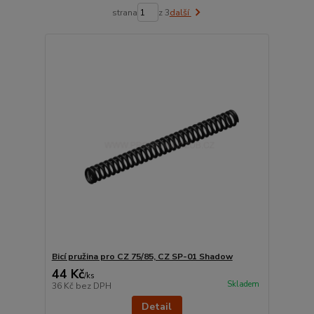
strana
z 3
další
Bicí pružina pro CZ 75/85, CZ SP-01 Shadow
44 Kč
/
ks
Skladem
36 Kč
bez DPH
Detail