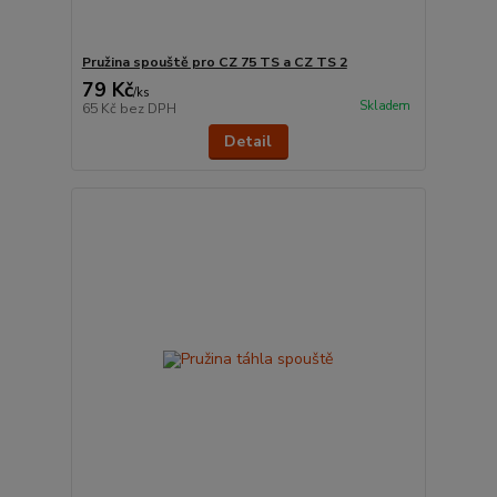
Pružina spouště pro CZ 75 TS a CZ TS 2
79 Kč
/
ks
Skladem
65 Kč
bez DPH
Detail