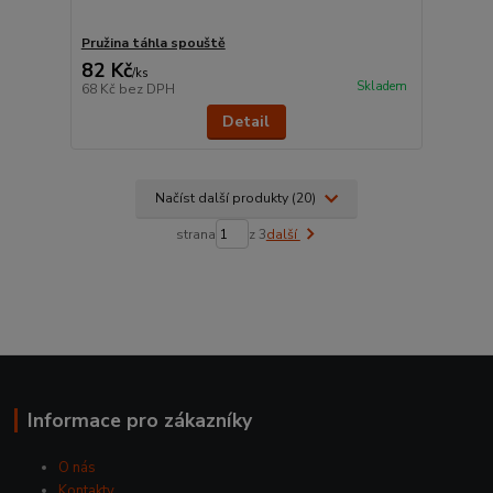
Pružina táhla spouště
82 Kč
/
ks
Skladem
68 Kč
bez DPH
Detail
Načíst další produkty (20)
strana
z 3
další
Informace pro zákazníky
O nás
Kontakty