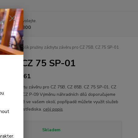
 si rady? Zavolejte.
 225 375 800
Z 75 B
Kolík pružiny záchytu závěru pro CZ 75B, CZ 75 SP-01
 75B, CZ 75 SP-01
700000061
pružiny záchytu závěru pro CZ 75B, CZ 85B, CZ 75 SP-01, CZ
ou
., CZ P-07, CZ P-09 Výměnu náhradních dílů doporučujeme
 odborné dílně ve vašem okolí, popřípadě můžete využít služeb
 servisního střediska.
celý popis
dnout
tupnost
Skladem
rakter.