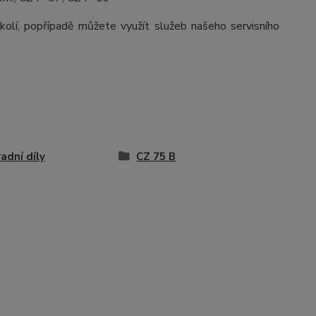
olí, popřípadě můžete využít služeb našeho servisního
adní díly
CZ 75 B