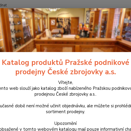
dnat
Nevíte
Hledat
+420
říslušenství, doplňky a náhradní díly
Pro pistole
Náhradní díly
C
k pružiny záchytu závěru pro CZ
Katalog produktů Pražské podnikové
prodejny České zbrojovky a.s.
465
Vítejte,
Kolík 
ento web slouží jako katalog zboží nabízeného Pražskou podnikov
75 Com
prodejnou České zbrojovky a.s..
svěřit
našeho
učasné době není možné učinit objednávku, ale můžete si prohlé
sortiment prodejny.
Upozornění
Dos
obsažené v tomto webovém katalogu mají pouze informativní cha