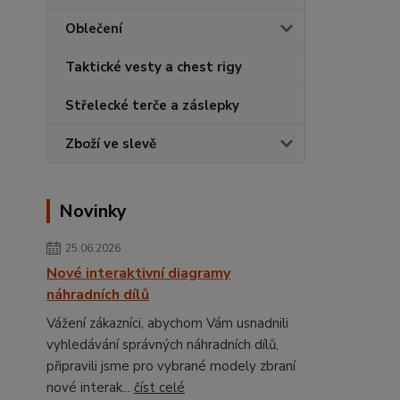
Oblečení
Taktické vesty a chest rigy
Střelecké terče a záslepky
Zboží ve slevě
Novinky
25.06.2026
Nové interaktivní diagramy
náhradních dílů
Vážení zákazníci, abychom Vám usnadnili
vyhledávání správných náhradních dílů,
připravili jsme pro vybrané modely zbraní
nové interak...
číst celé