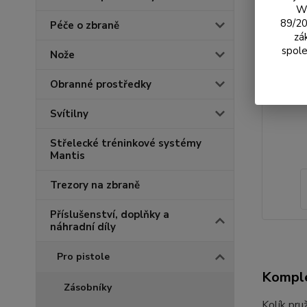
We
89/20
Péče o zbraně
zá
spole
Nože
Obranné prostředky
Svítilny
Střelecké tréninkové systémy
Mantis
Trezory na zbraně
Příslušenství, doplňky a
náhradní díly
Pro pistole
Komple
Zásobníky
Kolík pr