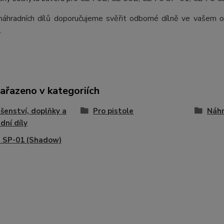
áhradních dílů doporučujeme svěřit odborné dílně ve vašem ok
.
zařazeno v kategoriích
ušenství, doplňky a
Pro pistole
Náhr
dní díly
 SP-01 (Shadow)