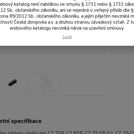
bový katalog není nabídkou ve smyslu § 1731 nebo § 1732 zák
12 Sb., občanského zákoníku, ani se nejedná o veřejný příslib dle 
95
kona 89/2012 Sb., občanského zákoníku, a jejím přijetím nevzniká m
79 
čností Česká zbrojovka a.s. a druhou stranou závazkový vztah. Z 
webového katalogu nevzniká nárok na uzavření smlouvy.
Zavřít
Číslo p
Výrobc
tní specifikace
užiny záchytu závěru pro CZ 75B, CZ 85B, CZ 75 SP-01, CZ 75 C