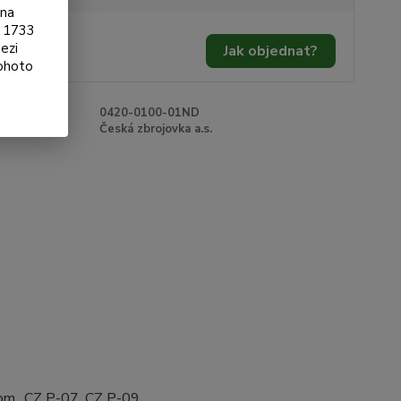
ona
§ 1733
 Kč
/
ks
ezi
Jak objednat?
Kč
bez DPH
tohoto
roduktu:
0420-0100-01ND
e:
Česká zbrojovka a.s.
om., CZ P-07, CZ P-09