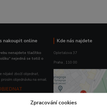
ás nakoupit online
Kde nás najdete
ebu nenajdete tlačítko
Opletalova 37
košíku“ nejedná se totiž o
Praha , 110 00
 nějaké zboží objednat,
 prosím objednávku na email.
 OBJEDNAT
Zpracování cookies