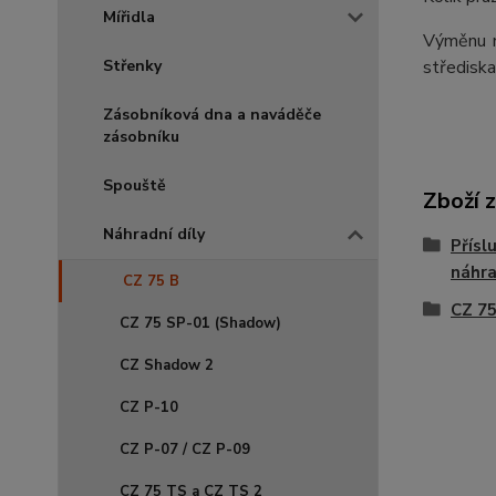
Mířidla
Výměnu n
střediska
Střenky
Zásobníková dna a naváděče
zásobníku
Spouště
Zboží 
Náhradní díly
Přísl
náhra
CZ 75 B
CZ 75
CZ 75 SP-01 (Shadow)
CZ Shadow 2
CZ P-10
CZ P-07 / CZ P-09
CZ 75 TS a CZ TS 2