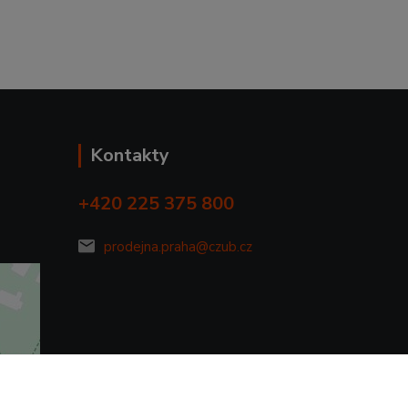
Kontakty
+420 225 375 800
prodejna.praha@czub.cz