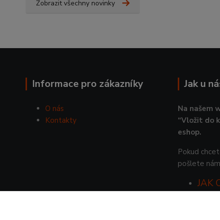
Zobrazit všechny novinky
Informace pro zákazníky
Jak u n
O nás
Na našem w
Kontakty
“Vložit do 
eshop.
Pokud chcete
pošlete nám
JAK