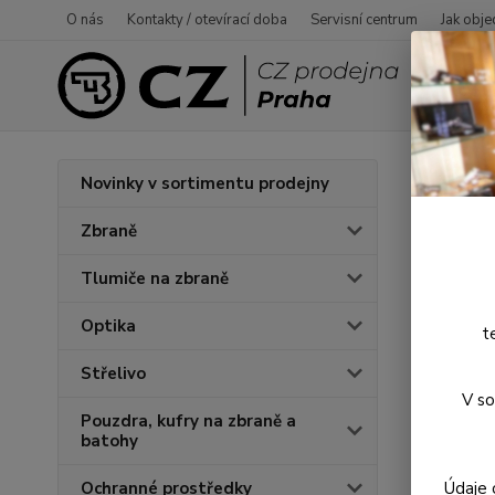
O nás
Kontakty / otevírací doba
Servisní centrum
Jak obje
Úvod
P
Novinky v sortimentu prodejny
Kolí
Zbraně
Tlumiče na zbraně
Optika
t
Střelivo
V so
Pouzdra, kufry na zbraně a
batohy
Údaje 
Ochranné prostředky