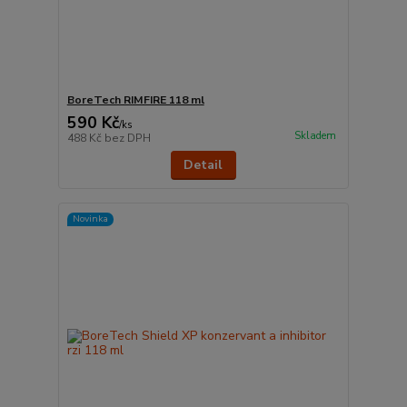
BoreTech RIMFIRE 118 ml
590 Kč
/
ks
Skladem
488 Kč
bez DPH
Detail
Novinka