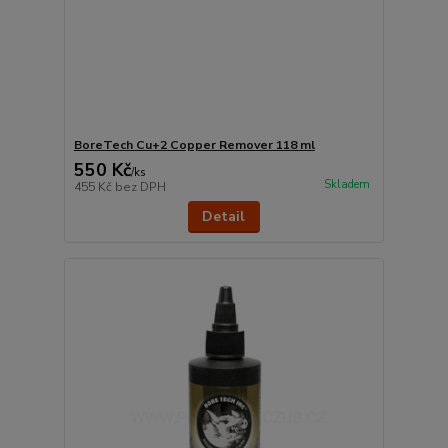
BoreTech Cu+2 Copper Remover 118 ml
550 Kč
/
ks
Skladem
455 Kč
bez DPH
Detail