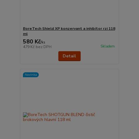
BoreTech Shield XP konzervant a inhibitor rzi 118
ml
580 Kč
/
ks
Skladem
479 Kč
bez DPH
Detail
Novinka