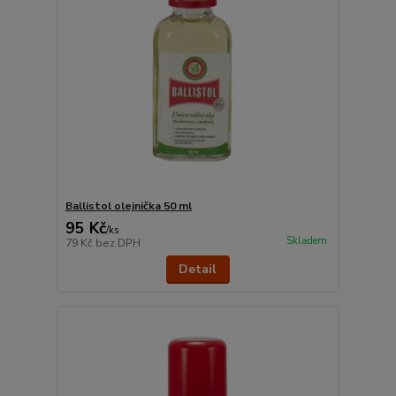
Ballistol olejnička 50 ml
95 Kč
/
ks
Skladem
79 Kč
bez DPH
Detail