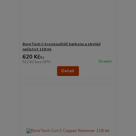
BoreTech C4 rozpouštěč karbonu a zbytků
nečistot 118 ml
620 Kč
/
ks
Skladem
512 Kč
bez DPH
Detail