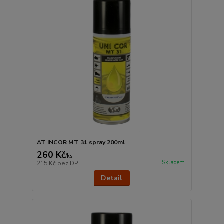
AT INCOR MT 31 spray 200ml
260 Kč
/
ks
Skladem
215 Kč
bez DPH
Detail