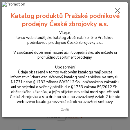
+420 225 375 800
Katalog produktů Pražské podnikové
Menu
prodejny České zbrojovky a.s.
Hledat
Vítejte,
tento web slouží jako katalog zboží nabízeného Pražskou
podnikovou prodejnou České zbrojovky a.s..
Úvod
Péče o zbraně
Oleje na čištění
V současné době není možné učinit objednávku, ale můžete si
prohlédnout sortiment prodejny.
Oleje na čištění
Upozornění
Údaje obsažené v tomto webovém katalogu mají pouze
Upřesnit parametry
informativní charakter. Webový katalog není nabídkou ve smyslu
§ 1731 nebo § 1732 zákona 89/2012 Sb., občanského zákoníku,
ani se nejedná o veřejný příslib dle § 1733 zákona 89/2012 Sb.,
občanského zákoníku, a jejím přijetím nevzniká mezi společností
Nejnovější
Nejlevnější
Nejdražší
Česká zbrojovka a.s. a druhou stranou závazkový vztah. Z tohoto
webového katalogu nevzniká nárok na uzavření smlouvy.
Zobrazuji 1-20 z 36
Zavřít
strana
z 2
další