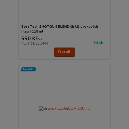
BoreTech SHOTGUN BLEND čistič brokových
hlavní 118 ml
550 Kč
/
ks
Skladem
455 Kč
bez DPH
Detail
Novinka