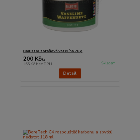
Ballistol zbraňová vazelína 70 g
200 Kč
/
ks
Skladem
165 Kč
bez DPH
Detail