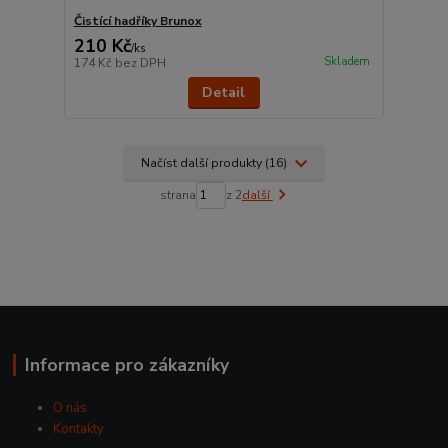
Čistící hadříky Brunox
210 Kč
/
ks
Skladem
174 Kč
bez DPH
Detail
Načíst další produkty (16)
strana
z 2
další
Informace pro zákazníky
O nás
Kontakty