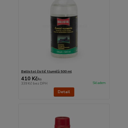
Ballistol čistič tlumičů 500 ml
410 Kč
/
ks
Skladem
339 Kč
bez DPH
Detail