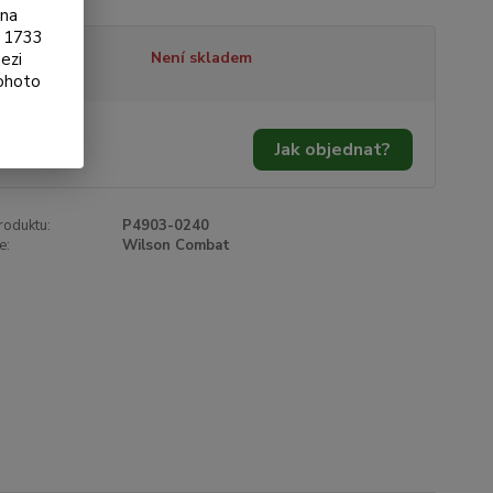
ona
§ 1733
tupnost
Není skladem
ezi
tohoto
300 Kč
/
ks
Jak objednat?
54 Kč
bez DPH
roduktu:
P4903-0240
e:
Wilson Combat