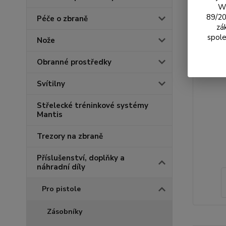
We
89/20
Péče o zbraně
zá
spole
Nože
Obranné prostředky
Svítilny
Střelecké tréninkové systémy
Mantis
Trezory na zbraně
Příslušenství, doplňky a
náhradní díly
Pro pistole
Zásobníky