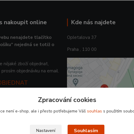
ás nakoupit online
Kde nás najdete
ebu nenajdete tlačítko
Opletalova 37
košíku“ nejedná se totiž o
Praha , 110 00
 nějaké zboží objednat,
 prosím objednávku na email.
 OBJEDNAT
Zpracování cookies
ce není e-shop, ale i přesto potřebujeme Váš
souhlas
s použitím soubo
Souhlasím
Nastavení