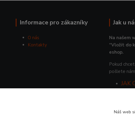
Informace pro zákazníky
Jak u n
O nás
Na našem w
Kontakty
“Vložit do 
eshop.
Pokud chcete
pošlete nám
JAK
Náš web si