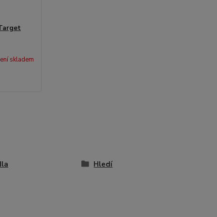
Target
ení skladem
dla
Hledí