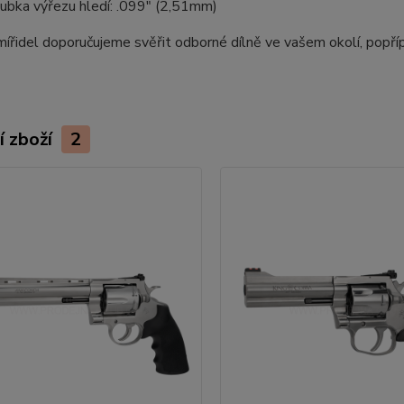
ubka výřezu hledí: .099" (2,51mm)
řidel doporučujeme svěřit odborné dílně ve vašem okolí, popříp
í zboží
2