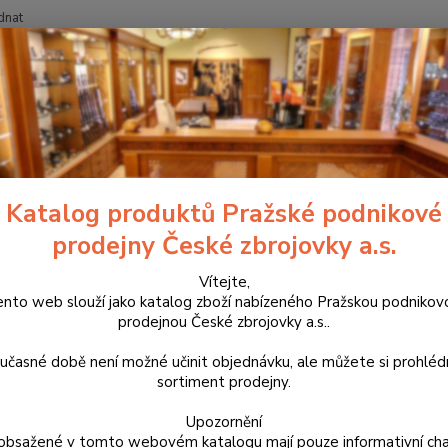
dnat
Nevíte
Hledat
+420
říslušenství, doplňky a náhradní díly
Pro pistole
Mířidla
Hledí
Katalog produktů Pražské podnikové
 stavitelné hledí pro Colt 2020
prodejny České zbrojovky a.s.
son Combat
Vítejte,
103
ento web slouží jako katalog zboží nabízeného Pražskou podnikov
prodejnou České zbrojovky a.s..
Wilson
učasné době není možné učinit objednávku, ale můžete si prohlé
prvotří
sortiment prodejny.
perfek
revolv
Upozornění
Anacon
obsažené v tomto webovém katalogu mají pouze informativní cha