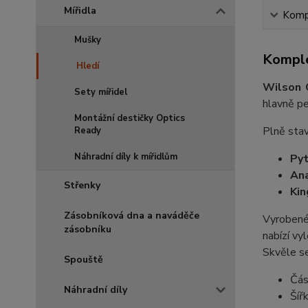
Mířidla
Kompl
Mušky
Komple
Hledí
Wilson 
Sety mířidel
hlavně pe
Montážní destičky Optics
Plně stav
Ready
Náhradní díly k mířidlům
Py
An
Střenky
Kin
Zásobníková dna a naváděče
Vyrobené 
zásobníku
nabízí vy
Skvěle se
Spouště
Čás
Náhradní díly
Šíř