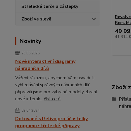
Střelecké terče a záslepky
Revolve
Zboží ve slevě
Rem. M
49 99
41 314 
Novinky
25.06.2026
Nové interaktivní diagramy
náhradních dílů
Vážení zákazníci, abychom Vám usnadnili
vyhledávání správných náhradních dílů,
Zboží 
připravili jsme pro vybrané modely zbraní
nové interak...
číst celé
Přísl
náhra
03.04.2024
Dotované střelivo pro účastníky
programu střelecké přípravy