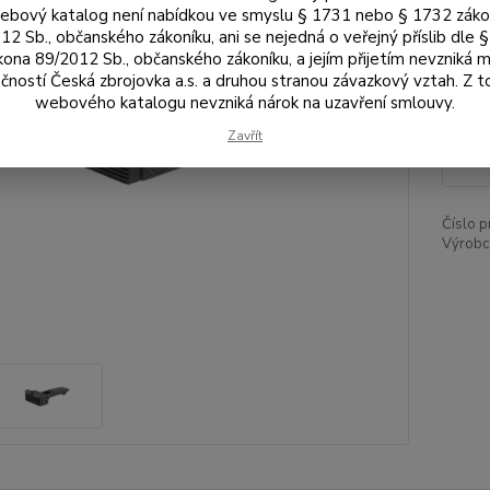
bový katalog není nabídkou ve smyslu § 1731 nebo § 1732 zák
12 Sb., občanského zákoníku, ani se nejedná o veřejný příslib dle 
Dos
kona 89/2012 Sb., občanského zákoníku, a jejím přijetím nevzniká m
čností Česká zbrojovka a.s. a druhou stranou závazkový vztah. Z 
webového katalogu nevzniká nárok na uzavření smlouvy.
4 
Zavřít
3 5
Číslo p
Výrobc