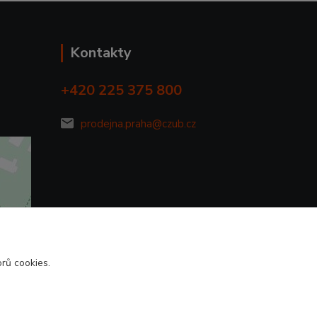
Kontakty
+420 225 375 800
prodejna.praha@czub.cz
rů cookies.