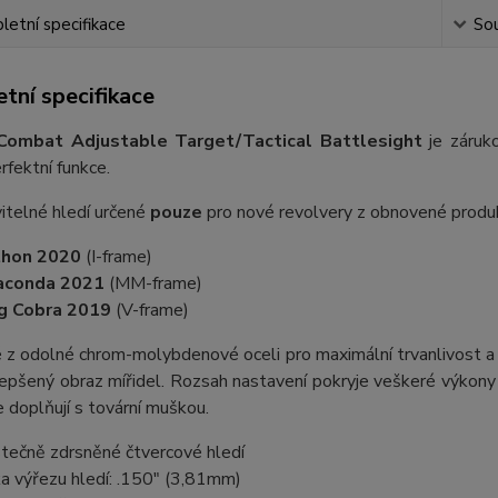
etní specifikace
Sou
tní specifikace
Combat Adjustable Target/Tactical Battlesight
je záruko
rfektní funkce.
itelné hledí určené
pouze
pro nové revolvery z obnovené produ
thon 2020
(I-frame)
aconda 2021
(MM-frame)
g Cobra 2019
(V-frame)
z odolné chrom-molybdenové oceli pro maximální trvanlivost a sp
lepšený obraz mířidel. Rozsah nastavení pokryje veškeré výkony
 doplňují s tovární muškou.
tečně zdrsněné čtvercové hledí
ka výřezu hledí: .150" (3,81mm)