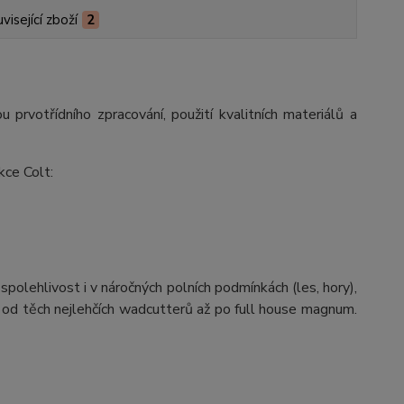
visející zboží
2
u prvotřídního zpracování, použití kvalitních materiálů a
kce Colt:
olehlivost i v náročných polních podmínkách (les, hory),
 od těch nejlehčích wadcutterů až po full house magnum.