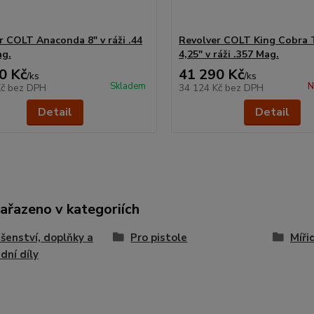
r COLT Anaconda 8" v ráži .44
Revolver COLT King Cobra 
ag.
4,25" v ráži .357 Mag.
0 Kč
41 290 Kč
/
ks
/
ks
Skladem
N
Kč
bez DPH
34 124 Kč
bez DPH
Detail
Detail
zařazeno v kategoriích
ušenství, doplňky a
Pro pistole
Míři
dní díly