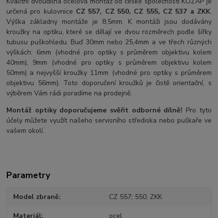
Kvalitní dvoudílná ocelová montáž od české společnosti KOZAP je
určená pro kulovnice
CZ 557, CZ 550, CZ 555, CZ 537 a ZKK
.
Výška základny montáže je 8,5mm. K montáži jsou dodávány
kroužky na optiku, které se dělají ve dvou rozměrech podle šířky
tubusu puškohledu. Buď 30mm nebo 25,4mm a ve třech různých
výškách: 6mm (vhodné pro optiky s průměrem objektivu kolem
40mm), 9mm (vhodné pro optiky s průměrem objektivu kolem
50mm) a nejvyšší kroužky 11mm (vhodné pro optiky s průměrem
objektivu 56mm). Toto doporučení kroužků je čistě orientační, s
výběrem Vám rádi poradíme na prodejně.
Montáž optiky doporučujeme svěřit odborné dílně!
Pro tyto
účely můžete využít našeho servisního střediska nebo puškaře ve
vašem okolí.
Parametry
Model zbraně
CZ 557; 550; ZKK
Materiál
ocel