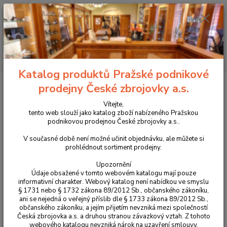
+420 225 375 800
Menu
Hledat
Katalog produktů Pražské podnikové
Úvod
Optika
Montáže, weaver lišty
Dvojdílná ocelová montáž pro CZ
prodejny České zbrojovky a.s.
557/550
Vítejte,
Dvojdílná ocelová montáž pro CZ
tento web slouží jako katalog zboží nabízeného Pražskou
podnikovou prodejnou České zbrojovky a.s..
557/550
V současné době není možné učinit objednávku, ale můžete si
prohlédnout sortiment prodejny.
Upozornění
Údaje obsažené v tomto webovém katalogu mají pouze
informativní charakter. Webový katalog není nabídkou ve smyslu
§ 1731 nebo § 1732 zákona 89/2012 Sb., občanského zákoníku,
ani se nejedná o veřejný příslib dle § 1733 zákona 89/2012 Sb.,
občanského zákoníku, a jejím přijetím nevzniká mezi společností
Česká zbrojovka a.s. a druhou stranou závazkový vztah. Z tohoto
webového katalogu nevzniká nárok na uzavření smlouvy.