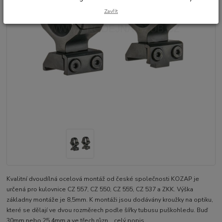
Zavřít
Kvalitní dvoudílná ocelová montáž od české společnosti KOZAP je
určená pro kulovnice CZ 557, CZ 550, CZ 555, CZ 537 a ZKK. Výška
základny montáže je 8,5mm. K montáži jsou dodávány kroužky na optiku,
které se dělají ve dvou rozměrech podle šířky tubusu puškohledu. Buď
30mm nebo 25,4mm a ve třech různ...
celý popis