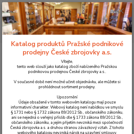
+420 225 375 800
Menu
Hledat
Katalog produktů Pražské podnikové
Úvod
Příslušenství, doplňky a náhradní díly
Pro dlouhé zbraně
prodejny České zbrojovky a.s.
Náhradní díly
CZ 455
Kompenzátor pro tenkostěnnou hlaveň se závitem
1/2x28
Vítejte,
tento web slouží jako katalog zboží nabízeného Pražskou
Kompenzátor pro tenkostěnnou
podnikovou prodejnou České zbrojovky a.s..
hlaveň se závitem 1/2x28
V současné době není možné učinit objednávku, ale můžete si
prohlédnout sortiment prodejny.
Upozornění
Údaje obsažené v tomto webovém katalogu mají pouze
informativní charakter. Webový katalog není nabídkou ve smyslu
§ 1731 nebo § 1732 zákona 89/2012 Sb., občanského zákoníku,
ani se nejedná o veřejný příslib dle § 1733 zákona 89/2012 Sb.,
občanského zákoníku, a jejím přijetím nevzniká mezi společností
Česká zbrojovka a.s. a druhou stranou závazkový vztah. Z tohoto
webového katalogu nevzniká nárok na uzavření smlouvy.