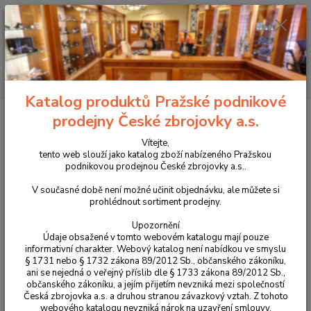
+420 225 375 800
Menu
Hledat
Katalog produktů Pražské podnikové
Úvod
Příslušenství, doplňky a náhradní díly
Pro pistole
Mířidla
prodejny České zbrojovky a.s.
Mušky
Muška světlovodná 1,0 mm
Vítejte,
Muška světlovodná 1,0 mm
tento web slouží jako katalog zboží nabízeného Pražskou
podnikovou prodejnou České zbrojovky a.s..
V současné době není možné učinit objednávku, ale můžete si
prohlédnout sortiment prodejny.
Upozornění
Údaje obsažené v tomto webovém katalogu mají pouze
informativní charakter. Webový katalog není nabídkou ve smyslu
§ 1731 nebo § 1732 zákona 89/2012 Sb., občanského zákoníku,
ani se nejedná o veřejný příslib dle § 1733 zákona 89/2012 Sb.,
občanského zákoníku, a jejím přijetím nevzniká mezi společností
Česká zbrojovka a.s. a druhou stranou závazkový vztah. Z tohoto
webového katalogu nevzniká nárok na uzavření smlouvy.