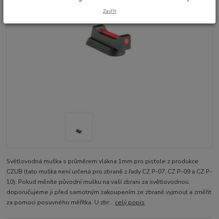
Zavřít
Světlovodná muška s průměrem vlákna 1mm pro pistole z produkce
CZUB (tato muška není určená pro zbraně z řady CZ P-07, CZ P-09 a CZ P-
10). Pokud měníte původní mušku na vaší zbrani za světlovodnou,
doporučujeme ji před samotným zakoupením ze zbraně vyjmout a změřit
za pomoci posuvného měřítka. U zbr...
celý popis