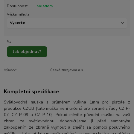
Dostupnost
Skladem
Výška mířidla
/
ks
Jak objednat?
Výrobce:
Česká zbrojovka a.s.
Kompletní specifikace
Světlovodná muška s průměrem vlákna
1mm
pro pistole z
produkce CZUB (tato muška není určená pro zbraně z řady CZ P-
07, CZ P-09 a CZ P-10). Pokud měníte původní mušku na vaší
zbrani za světlovodnou, doporučujeme ji před samotným
zakoupením ze zbraně vyjmout a změřit za pomoci posuvného
měřítka. U zbraní, kde je muška jištěná za pomoci kolíku je potřeba