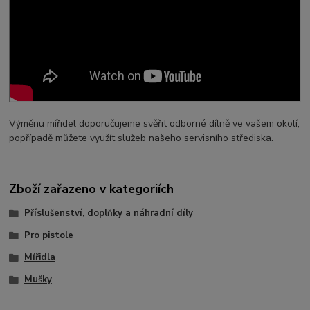
Výměnu mířidel doporučujeme svěřit odborné dílně ve vašem okolí,
popřípadě můžete využít služeb našeho servisního střediska.
Zboží zařazeno v kategoriích
Příslušenství, doplňky a náhradní díly
Pro pistole
Mířidla
Mušky