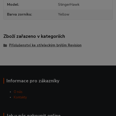
Model
StingerHawk
Barva zorníku
Yellow
Zboží zařazeno v kategoriích
Příslušenství ke střeleckým brýlím Revision
Informace pro zákazníky
O nás
Kontakty
Jak u nás nakoupit online