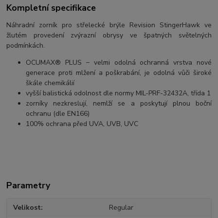
Kompletní specifikace
Náhradní zorník pro střelecké brýle Revision StingerHawk ve
žlutém provedení zvýrazní obrysy ve špatných světelných
podmínkách.
OCUMAX® PLUS − velmi odolná ochranná vrstva nové
generace proti mlžení a poškrabání, je odolná vůči široké
škále chemikálií
vyšší balistická odolnost dle normy MIL-PRF-32432A, třída 1
zorníky nezkreslují, nemlží se a poskytují plnou boční
ochranu (dle EN166)
100% ochrana před UVA, UVB, UVC
Parametry
Velikost
Regular