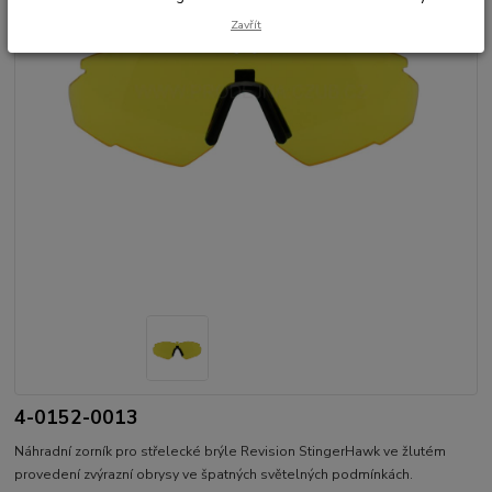
Zavřít
4-0152-0013
Náhradní zorník pro střelecké brýle Revision StingerHawk ve žlutém
provedení zvýrazní obrysy ve špatných světelných podmínkách.