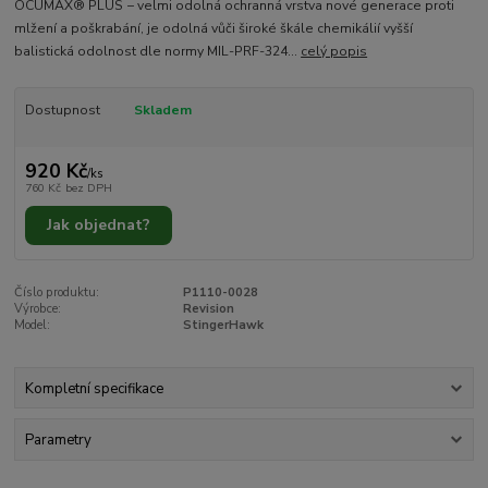
OCUMAX® PLUS − velmi odolná ochranná vrstva nové generace proti
mlžení a poškrabání, je odolná vůči široké škále chemikálií vyšší
balistická odolnost dle normy MIL-PRF-324...
celý popis
Dostupnost
Skladem
920 Kč
/
ks
760 Kč
bez DPH
Jak objednat?
Číslo produktu:
P1110-0028
Výrobce:
Revision
Model:
StingerHawk
Kompletní specifikace
Parametry