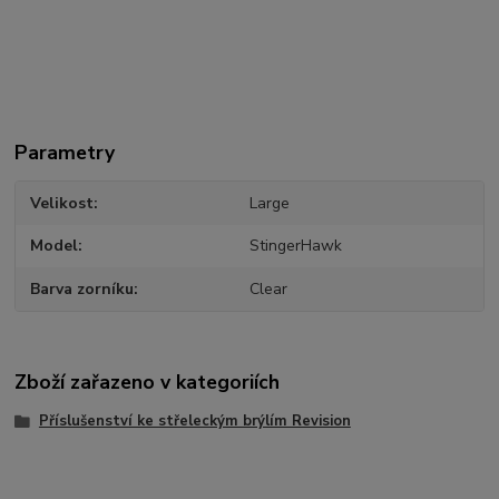
Parametry
Velikost
Large
Model
StingerHawk
Barva zorníku
Clear
Zboží zařazeno v kategoriích
Příslušenství ke střeleckým brýlím Revision