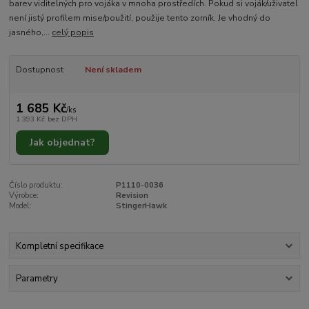
barev viditelných pro vojáka v mnoha prostředích. Pokud si voják/uživatel
není jistý profilem mise/použití, použije tento zorník. Je vhodný do
jasného,...
celý popis
Dostupnost
Není skladem
1 685 Kč
/
ks
1 393 Kč
bez DPH
Jak objednat?
Číslo produktu:
P1110-0036
Výrobce:
Revision
Model:
StingerHawk
Kompletní specifikace
Parametry