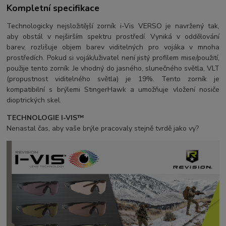
Kompletní specifikace
Technologicky nejsložitější zorník i-Vis VERSO je navržený tak,
aby obstál v nejširším spektru prostředí. Vyniká v oddělování
barev, rozlišuje objem barev viditelných pro vojáka v mnoha
prostředích. Pokud si voják/uživatel není jistý profilem mise/použití,
použije tento zorník. Je vhodný do jasného, slunečného světla, VLT
(propustnost viditelného světla) je 19%. Tento zorník je
kompatibilní s brýlemi StingerHawk a umožňuje vložení nosiče
dioptrických skel.
TECHNOLOGIE I-VIS™
Nenastal čas, aby vaše brýle pracovaly stejně tvrdě jako vy?