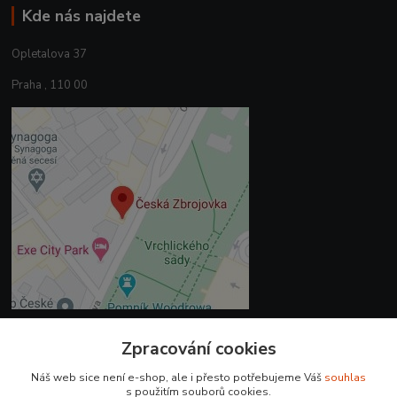
Kde nás najdete
Opletalova 37
Praha , 110 00
Zpracování cookies
Kontakty
Náš web sice není e-shop, ale i přesto potřebujeme Váš
souhlas
+420 225 375 800
s použitím souborů cookies.