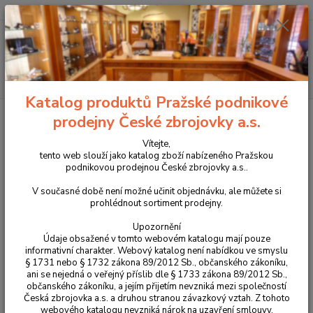
+420 225 375 800
Menu
Hledat
Katalog produktů Pražské podnikové
Úvod
Ochranné prostředky
Střelecké brýle Revision
Příslušenství ke
prodejny České zbrojovky a.s.
střeleckým brýlím Revision
Zorník pro Revision StingerHawk VERSO Large
Vítejte,
Zorník pro Revision StingerHawk
tento web slouží jako katalog zboží nabízeného Pražskou
podnikovou prodejnou České zbrojovky a.s..
VERSO Large
V současné době není možné učinit objednávku, ale můžete si
prohlédnout sortiment prodejny.
Novinka
Upozornění
Údaje obsažené v tomto webovém katalogu mají pouze
informativní charakter. Webový katalog není nabídkou ve smyslu
§ 1731 nebo § 1732 zákona 89/2012 Sb., občanského zákoníku,
ani se nejedná o veřejný příslib dle § 1733 zákona 89/2012 Sb.,
občanského zákoníku, a jejím přijetím nevzniká mezi společností
Česká zbrojovka a.s. a druhou stranou závazkový vztah. Z tohoto
webového katalogu nevzniká nárok na uzavření smlouvy.