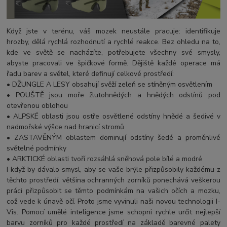
Když jste v terénu, váš mozek neustále pracuje: identifikuje
hrozby, dělá rychlá rozhodnutí a rychlé reakce. Bez ohledu na to,
kde ve světě se nacházíte, potřebujete všechny své smysly,
abyste pracovali ve špičkové formě. Dějiště každé operace má
řadu barev a světel, které definují celkové prostředí:
• DŽUNGLE A LESY obsahují svěží zeleň se stíněným osvětlením
• POUŠTĚ jsou moře žlutohnědých a hnědých odstínů pod
otevřenou oblohou
• ALPSKÉ oblasti jsou ostře osvětlené odstíny hnědé a šedivé v
nadmořské výšce nad hranicí stromů
• ZASTAVĚNÝM oblastem dominují odstíny šedé a proměnlivé
světelné podmínky
• ARKTICKÉ oblasti tvoří rozsáhlá sněhová pole bílé a modré
I když by dávalo smysl, aby se vaše brýle přizpůsobily každému z
těchto prostředí, většina ochranných zorníků ponechává veškerou
práci přizpůsobit se těmto podmínkám na vašich očích a mozku,
což vede k únavě očí. Proto jsme vyvinuli naši novou technologii I-
Vis. Pomocí umělé inteligence jsme schopni rychle určit nejlepší
barvu zorníků pro každé prostředí na základě barevné palety