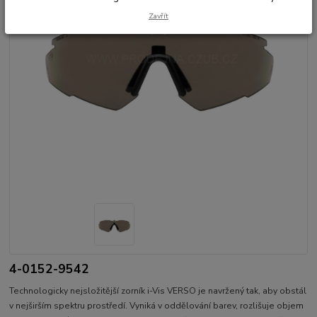
Zavřít
4-0152-9542
Technologicky nejsložitější zorník i-Vis VERSO je navržený tak, aby obstál
v nejširším spektru prostředí. Vyniká v oddělování barev, rozlišuje objem