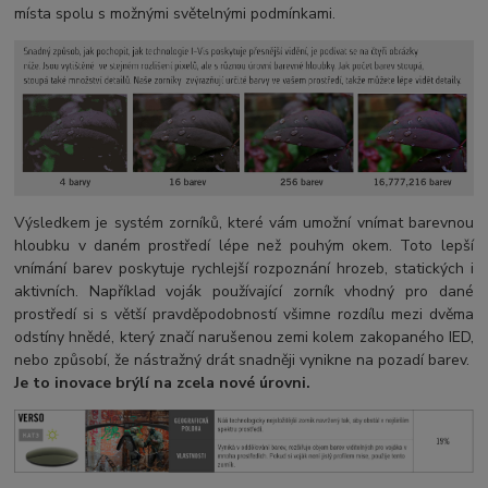
místa spolu s možnými světelnými podmínkami.
Výsledkem je systém zorníků, které vám umožní vnímat barevnou
hloubku v daném prostředí lépe než pouhým okem. Toto lepší
vnímání barev poskytuje rychlejší rozpoznání hrozeb, statických i
aktivních. Například voják používající zorník vhodný pro dané
prostředí si s větší pravděpodobností všimne rozdílu mezi dvěma
odstíny hnědé, který značí narušenou zemi kolem zakopaného IED,
nebo způsobí, že nástražný drát snadněji vynikne na pozadí barev.
Je to inovace brýlí na zcela nové úrovni.