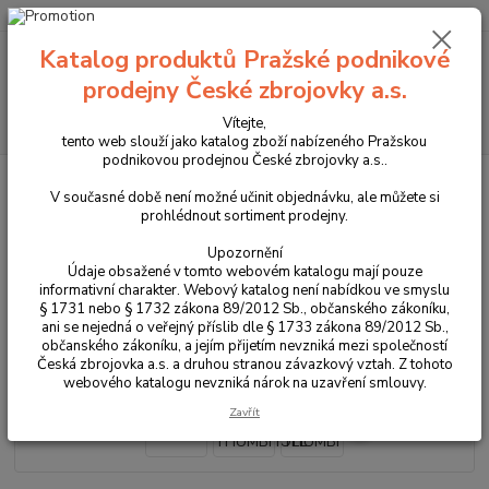
+420 225 375 800
Katalog produktů Pražské podnikové
Menu
prodejny České zbrojovky a.s.
Hledat
Vítejte,
tento web slouží jako katalog zboží nabízeného Pražskou
podnikovou prodejnou České zbrojovky a.s..
Úvod
Zbraně
Dlouhé zbraně
Malorážky
série CZ 457
CZ
457 THUMBHOLE
V současné době není možné učinit objednávku, ale můžete si
prohlédnout sortiment prodejny.
CZ 457 THUMBHOLE
Upozornění
Údaje obsažené v tomto webovém katalogu mají pouze
informativní charakter. Webový katalog není nabídkou ve smyslu
§ 1731 nebo § 1732 zákona 89/2012 Sb., občanského zákoníku,
ani se nejedná o veřejný příslib dle § 1733 zákona 89/2012 Sb.,
občanského zákoníku, a jejím přijetím nevzniká mezi společností
Česká zbrojovka a.s. a druhou stranou závazkový vztah. Z tohoto
webového katalogu nevzniká nárok na uzavření smlouvy.
Zavřít