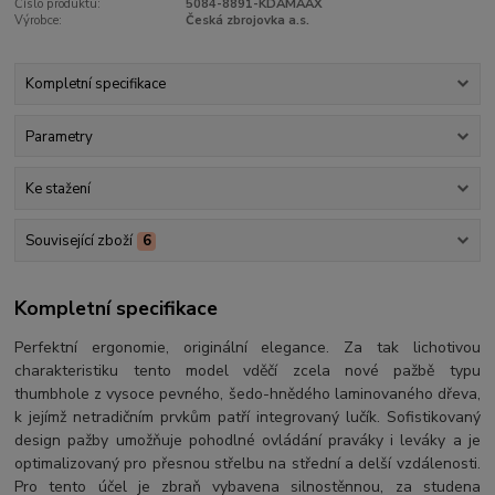
Číslo produktu:
5084-8891-KDAMAAX
Výrobce:
Česká zbrojovka a.s.
Kompletní specifikace
Parametry
Ke stažení
Související zboží
6
Kompletní specifikace
Perfektní ergonomie, originální elegance. Za tak lichotivou
charakteristiku tento model vděčí zcela nové pažbě typu
thumbhole z vysoce pevného, šedo-hnědého laminovaného dřeva,
k jejímž netradičním prvkům patří integrovaný lučík. Sofistikovaný
design pažby umožňuje pohodlné ovládání praváky i leváky a je
optimalizovaný pro přesnou střelbu na střední a delší vzdálenosti.
Pro tento účel je zbraň vybavena silnostěnnou, za studena