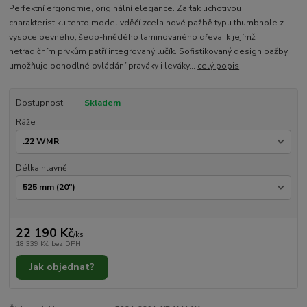
Perfektní ergonomie, originální elegance. Za tak lichotivou
charakteristiku tento model vděčí zcela nové pažbě typu thumbhole z
vysoce pevného, šedo-hnědého laminovaného dřeva, k jejímž
netradičním prvkům patří integrovaný lučík. Sofistikovaný design pažby
umožňuje pohodlné ovládání praváky i leváky...
celý popis
Dostupnost
Skladem
Ráže
Délka hlavně
22 190 Kč
/
ks
18 339 Kč
bez DPH
Jak objednat?