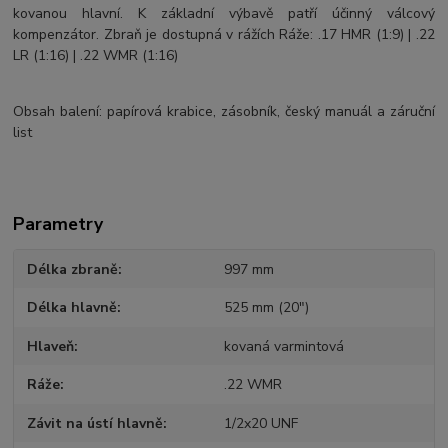
kovanou hlavní. K základní výbavě patří účinný válcový
kompenzátor. Zbraň je dostupná v rážích Ráže: .17 HMR (1:9) | .22
LR (1:16) | .22 WMR (1:16)
Obsah balení: papírová krabice, zásobník, český manuál a záruční
list
Parametry
Délka zbraně
997 mm
Délka hlavně
525 mm (20")
Hlaveň
kovaná varmintová
Ráže
.22 WMR
Závit na ústí hlavně
1/2x20 UNF