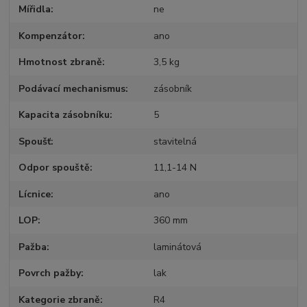
Mířidla
ne
Kompenzátor
ano
Hmotnost zbraně
3,5 kg
Podávací mechanismus
zásobník
Kapacita zásobníku
5
Spoušť
stavitelná
Odpor spouště
11,1-14 N
Lícnice
ano
LOP
360 mm
Pažba
laminátová
Povrch pažby
lak
Kategorie zbraně
R4