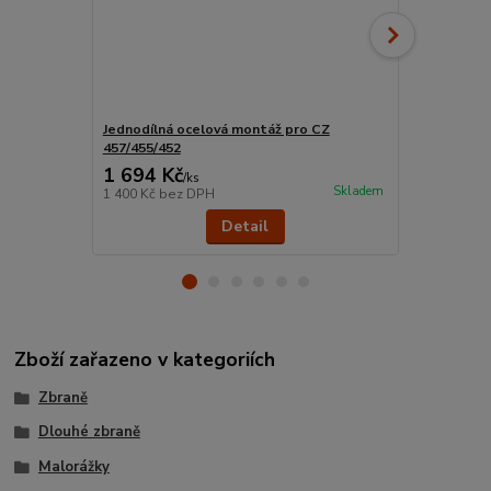
Jednodílná ocelová montáž pro CZ
Bipod ODEO
457/455/452
1 694 Kč
1 390 Kč
/
ks
Skladem
1 400 Kč
bez DPH
1 149 Kč
bez
Detail
Zboží zařazeno v kategoriích
Zbraně
Dlouhé zbraně
Malorážky