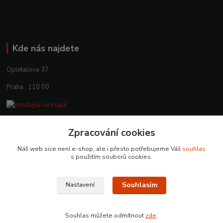
Kde nás najdete
Opletalova 37
Praha , 110 00
Zpracování cookies
Kontakty
Náš web sice není e-shop, ale i přesto potřebujeme Váš
souhlas
+420 225 375 800
s použitím souborů cookies.
prodejna.praha@czub.cz
Souhlasím
Nastavení
Souhlas můžete odmítnout
zde
.