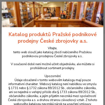
+420 225 375 800
Menu
Hledat
Katalog produktů Pražské podnikové
Úvod
Tlumiče na zbraně
Tlumič hluku výstřelu GIS pro malorážky
prodejny České zbrojovky a.s.
1/2"x20 UNF černý
Vítejte,
Tlumič hluku výstřelu GIS pro
tento web slouží jako katalog zboží nabízeného Pražskou
podnikovou prodejnou České zbrojovky a.s..
malorážky 1/2"x20 UNF černý
V současné době není možné učinit objednávku, ale můžete si
prohlédnout sortiment prodejny.
TOP produkt
Upozornění
Údaje obsažené v tomto webovém katalogu mají pouze
informativní charakter. Webový katalog není nabídkou ve smyslu
§ 1731 nebo § 1732 zákona 89/2012 Sb., občanského zákoníku,
ani se nejedná o veřejný příslib dle § 1733 zákona 89/2012 Sb.,
občanského zákoníku, a jejím přijetím nevzniká mezi společností
Česká zbrojovka a.s. a druhou stranou závazkový vztah. Z tohoto
webového katalogu nevzniká nárok na uzavření smlouvy.