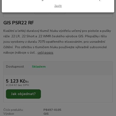
Zavřít
GIS PSR22 RF
Kvalitní a lehký duralový tlumič hluku výstřelu určený pro pistole a pušky
ráže .22 LR, .22 Short a .22 WMR českého výrobce GIS. Přepážky i tělo
jsou vyrobeny z duralu 7075 opatřeného eloxováním, pro usnadnění
čištění. Pro střelbu s tlumičem hluku používejte výhradně subsonické
náboje (náboje s úsť...
celý popis
Dostupnost
Skladem
5 123 Kč
/
ks
4 234 Kč
bez DPH
Jak objednat?
Číslo produktu:
P8497-0105
Výrobce:
GIS