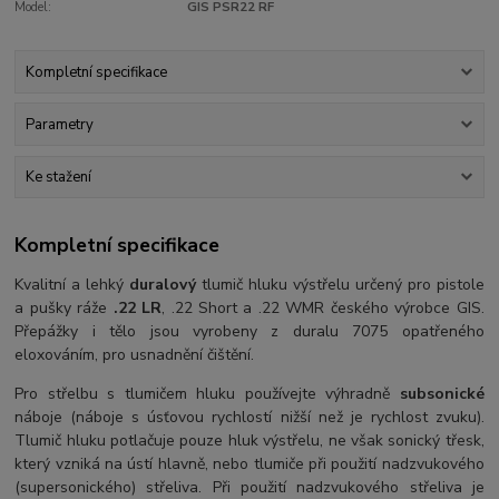
Model:
GIS PSR22 RF
Kompletní specifikace
Parametry
Ke stažení
Kompletní specifikace
Kvalitní a lehký
duralový
tlumič hluku výstřelu určený pro pistole
a pušky ráže
.22 LR
, .22 Short a .22 WMR českého výrobce GIS.
Přepážky i tělo jsou vyrobeny z duralu 7075 opatřeného
eloxováním, pro usnadnění čištění.
Pro střelbu s tlumičem hluku používejte výhradně
subsonické
náboje (náboje s úsťovou rychlostí nižší než je rychlost zvuku).
Tlumič hluku potlačuje pouze hluk výstřelu, ne však sonický třesk,
který vzniká na ústí hlavně, nebo tlumiče při použití nadzvukového
(supersonického) střeliva. Při použití nadzvukového střeliva je