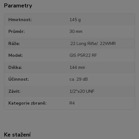
Parametry
Hmotnost
145 g
Průměr
30 mm
Ráže
.22 Long Rifle/ .22WMR
Model
GIS PSR22 RF
Délka
144 mm
Účinnost
ca. 29 dB
Závit
1/2"x20 UNF
Kategorie zbraně
R4
Ke stažení