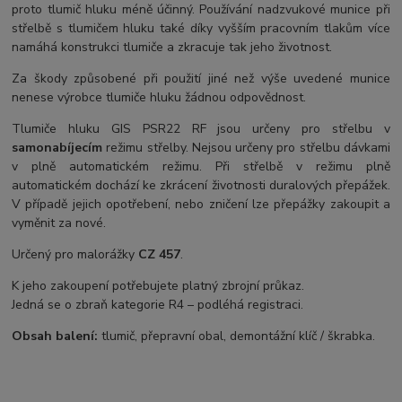
proto tlumič hluku méně účinný. Používání nadzvukové munice při
střelbě s tlumičem hluku také díky vyšším pracovním tlakům více
namáhá konstrukci tlumiče a zkracuje tak jeho životnost.
Za škody způsobené při použití jiné než výše uvedené munice
nenese výrobce tlumiče hluku žádnou odpovědnost.
Tlumiče hluku GIS PSR22 RF jsou určeny pro střelbu v
samonabíjecím
režimu střelby. Nejsou určeny pro střelbu dávkami
v plně automatickém režimu. Při střelbě v režimu plně
automatickém dochází ke zkrácení životnosti duralových přepážek.
V případě jejich opotřebení, nebo zničení lze přepážky zakoupit a
vyměnit za nové.
Určený pro malorážky
CZ 457
.
K jeho zakoupení potřebujete platný zbrojní průkaz.
Jedná se o zbraň kategorie R4 – podléhá registraci.
Obsah balení:
tlumič, přepravní obal, demontážní klíč / škrabka.