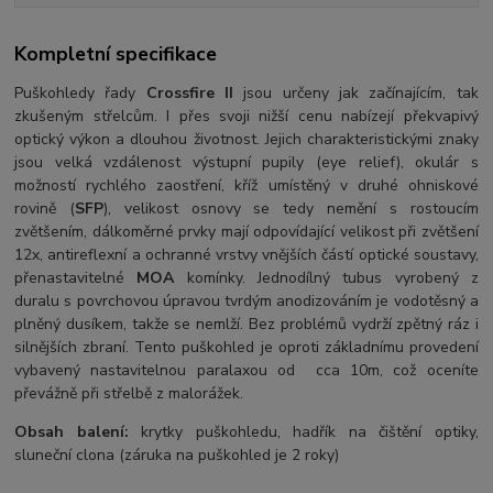
Kompletní specifikace
Puškohledy řady
Crossfire II
jsou určeny jak začínajícím, tak
zkušeným střelcům. I přes svoji nižší cenu nabízejí překvapivý
optický výkon a dlouhou životnost. Jejich charakteristickými znaky
jsou velká vzdálenost výstupní pupily (eye relief), okulár s
možností rychlého zaostření, kříž umístěný v druhé ohniskové
rovině (
SFP
), velikost osnovy se tedy nemění s rostoucím
zvětšením, dálkoměrné prvky mají odpovídající velikost při zvětšení
12x, antireflexní a ochranné vrstvy vnějších částí optické soustavy,
přenastavitelné
MOA
komínky. Jednodílný tubus vyrobený z
duralu s povrchovou úpravou tvrdým anodizováním je vodotěsný a
plněný dusíkem, takže se nemlží. Bez problémů vydrží zpětný ráz i
silnějších zbraní. Tento puškohled je oproti základnímu provedení
vybavený nastavitelnou paralaxou od cca 10m, což oceníte
převážně při střelbě z malorážek.
Obsah balení:
krytky puškohledu, hadřík na čištění optiky,
sluneční clona (záruka na puškohled je 2 roky)