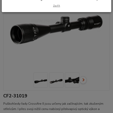
Zavřít
CF2-31019
Puškohledy řady Crossfire II jsou určeny jak začínajícím, tak zkušeným
střelcům. I přes svoji nižší cenu nabízejí překvapivý optický výkon a