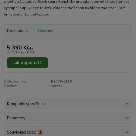
dlouhou životnost. Jejich charakteristickými znaky jsou velká vzdálenost
výstupní pupily (eye relief), okulár s možností rychlého zaostření, kříž
umístěný v dr...
celý popis
Dostupnost
Skladem
5 390 Kč
/
ks
4 455 Kč
bez DPH
Jak objednat?
Číslo produktu:
P9470-0110
Výrobce:
Vortex
Kompletní specifikace
Parametry
Související zboží
1