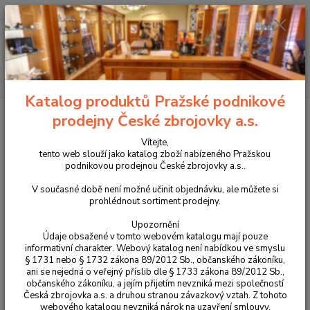
+420 225 375 800
Menu
Hledat
Katalog produktů Pražské podnikové
Úvod
Optika
Puškohledy
Puškohled Vortex Crossfire II 4-12x40 AO
prodejny České zbrojovky a.s.
BDC (MOA)
Vítejte,
Puškohled Vortex Crossfire II 4-
tento web slouží jako katalog zboží nabízeného Pražskou
podnikovou prodejnou České zbrojovky a.s..
12x40 AO BDC (MOA)
V současné době není možné učinit objednávku, ale můžete si
prohlédnout sortiment prodejny.
TOP produkt
Upozornění
Údaje obsažené v tomto webovém katalogu mají pouze
informativní charakter. Webový katalog není nabídkou ve smyslu
§ 1731 nebo § 1732 zákona 89/2012 Sb., občanského zákoníku,
ani se nejedná o veřejný příslib dle § 1733 zákona 89/2012 Sb.,
občanského zákoníku, a jejím přijetím nevzniká mezi společností
Česká zbrojovka a.s. a druhou stranou závazkový vztah. Z tohoto
webového katalogu nevzniká nárok na uzavření smlouvy.