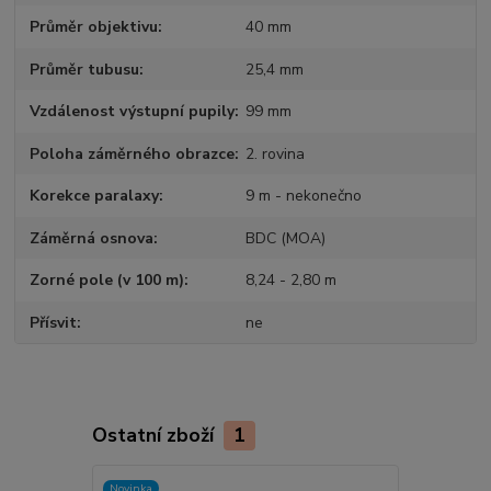
Průměr objektivu
40 mm
Průměr tubusu
25,4 mm
Vzdálenost výstupní pupily
99 mm
Poloha záměrného obrazce
2. rovina
Korekce paralaxy
9 m - nekonečno
Záměrná osnova
BDC (MOA)
Zorné pole (v 100 m)
8,24 - 2,80 m
Přísvit
ne
Ostatní zboží
1
Novinka