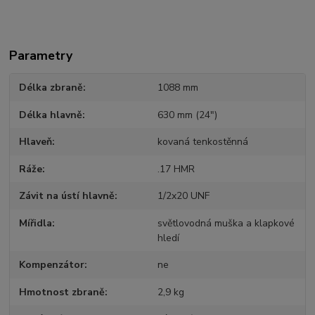
Parametry
Délka zbraně
1088 mm
Délka hlavně
630 mm (24")
Hlaveň
kovaná tenkostěnná
Ráže
.17 HMR
Závit na ústí hlavně
1/2x20 UNF
Mířidla
světlovodná muška a klapkové
hledí
Kompenzátor
ne
Hmotnost zbraně
2,9 kg