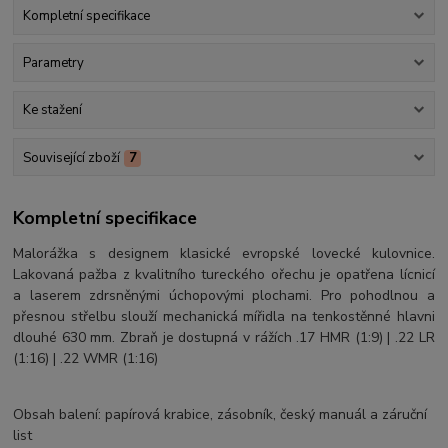
Kompletní specifikace
Parametry
Ke stažení
Související zboží
7
Kompletní specifikace
Malorážka s designem klasické evropské lovecké kulovnice.
Lakovaná pažba z kvalitního tureckého ořechu je opatřena lícnicí
a laserem zdrsněnými úchopovými plochami. Pro pohodlnou a
přesnou střelbu slouží mechanická mířidla na tenkostěnné hlavni
dlouhé 630 mm. Zbraň je dostupná v rážích .17 HMR (1:9) | .22 LR
(1:16) | .22 WMR (1:16)
Obsah balení: papírová krabice, zásobník, český manuál a záruční
list