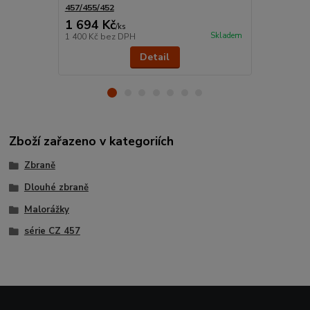
457/455/452
1 694 Kč
205 Kč
/
ks
/
ks
Skladem
1 400 Kč
bez DPH
169 Kč
bez 
Detail
Zboží zařazeno v kategoriích
Zbraně
Dlouhé zbraně
Malorážky
série CZ 457