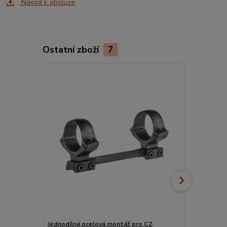
Návod k obsluze
Ostatní zboží
7
Jednodílná ocelová montáž pro CZ
Náboje RWS 