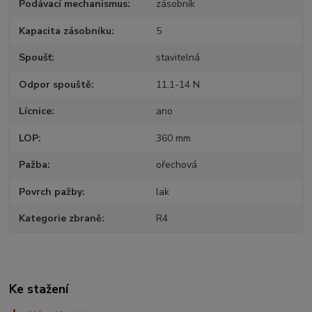
Podávací mechanismus
zásobník
Kapacita zásobníku
5
Spoušť
stavitelná
Odpor spouště
11,1-14 N
Lícnice
ano
LOP
360 mm
Pažba
ořechová
Povrch pažby
lak
Kategorie zbraně
R4
Ke stažení