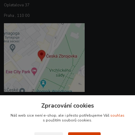
Opletalova 37
Praha , 110 00
Zpracování cookies
Kontakty
Náš web sice není e-shop, ale i přesto potřebujeme Váš
souhlas
+420 225 375 800
s použitím souborů cookies.
prodejna.praha@czub.cz