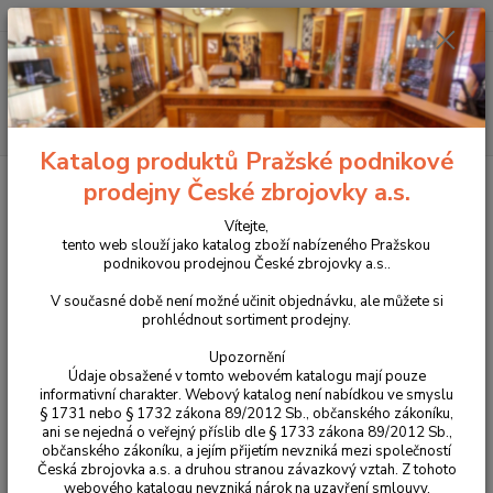
+420 225 375 800
Menu
Hledat
Katalog produktů Pražské podnikové
Úvod
Zbraně
Dlouhé zbraně
Malorážky
série CZ 457
CZ
prodejny České zbrojovky a.s.
457 LUX
Vítejte,
CZ 457 LUX
tento web slouží jako katalog zboží nabízeného Pražskou
podnikovou prodejnou České zbrojovky a.s..
V současné době není možné učinit objednávku, ale můžete si
prohlédnout sortiment prodejny.
Upozornění
Údaje obsažené v tomto webovém katalogu mají pouze
informativní charakter. Webový katalog není nabídkou ve smyslu
§ 1731 nebo § 1732 zákona 89/2012 Sb., občanského zákoníku,
ani se nejedná o veřejný příslib dle § 1733 zákona 89/2012 Sb.,
občanského zákoníku, a jejím přijetím nevzniká mezi společností
Česká zbrojovka a.s. a druhou stranou závazkový vztah. Z tohoto
webového katalogu nevzniká nárok na uzavření smlouvy.