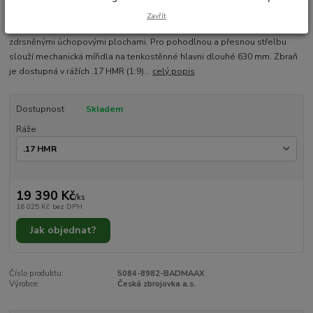
Malorážka s designem klasické evropské lovecké kulovnice. Lakovaná
Zavřít
pažba z kvalitního tureckého ořechu je opatřena lícnicí a laserem
zdrsněnými úchopovými plochami. Pro pohodlnou a přesnou střelbu
slouží mechanická mířidla na tenkostěnné hlavni dlouhé 630 mm. Zbraň
je dostupná v rážích .17 HMR (1:9)...
celý popis
Dostupnost
Skladem
Ráže
19 390 Kč
/
ks
16 025 Kč
bez DPH
Jak objednat?
Číslo produktu:
5084-8982-BADMAAX
Výrobce:
Česká zbrojovka a.s.