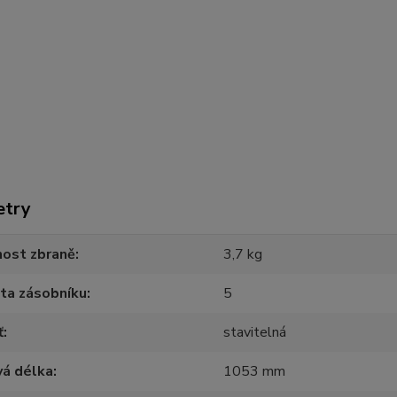
etry
ost zbraně
3,7 kg
ta zásobníku
5
ť
stavitelná
vá délka
1053 mm