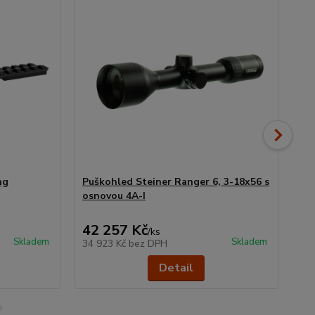
ng
Puškohled Steiner Ranger 6, 3-18x56 s
Tl
osnovou 4A-I
3D
42 257 Kč
16
/
ks
Skladem
Skladem
34 923 Kč
bez DPH
13
Detail