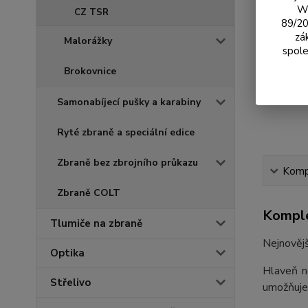
We
CZ TSR
89/20
zá
Malorážky
spole
Brokovnice
Samonabíjecí pušky a karabiny
Ryté zbraně a speciální edice
Zbraně bez zbrojního průkazu
Kompl
Zbraně COLT
Komple
Tlumiče na zbraně
Nejnověj
Optika
Hlaveň n
Střelivo
umožňuje