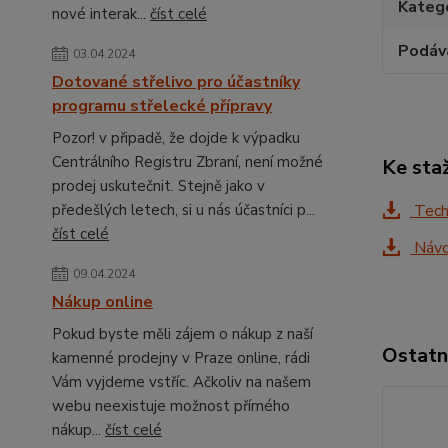
Katego
nové interak...
číst celé
Podáv
03.04.2024
Dotované střelivo pro účastníky
programu střelecké přípravy
Pozor! v připadě, že dojde k výpadku
Centrálního Registru Zbraní, není možné
Ke sta
prodej uskutečnit. Stejně jako v
předešlých letech, si u nás účastníci p...
Tech
číst celé
Návo
09.04.2024
Nákup online
Pokud byste měli zájem o nákup z naší
Ostatn
kamenné prodejny v Praze online, rádi
Vám vyjdeme vstříc. Ačkoliv na našem
webu neexistuje možnost přímého
nákup...
číst celé