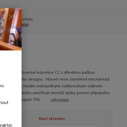
 si rady? Zavolejte.
 225 375 800
UX
ější podoba lovecké kulovnice CZ s dřevěnou pažbou
ního evropského designu. Hlaveň nese stavitelná mechanická
ou
a s muškou a hledím zvýrazněnými světlovodným vláknem.
é pouzdro závěru umožňuje montáž optiky pomocí přípojného
aní typu Remington 700.
celý popis
dnout
tupnost
Není skladem
rakter.