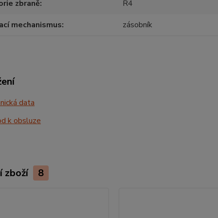
rie zbraně
R4
ací mechanismus
zásobník
žení
nická data
d k obsluze
í zboží
8