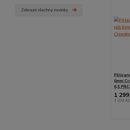
Zobrazit všechny novinky
Pětiran
6mm Cr
6,5 PRC
1 299
1 074 K