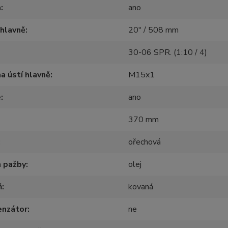
a
ano
hlavně
20" / 508 mm
30-06 SPR. (1:10 / 4)
na ústí hlavně
M15x1
e
ano
370 mm
ořechová
h pažby
olej
ň
kovaná
nzátor
ne