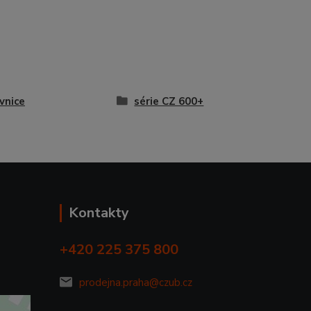
vnice
série CZ 600+
Kontakty
+420 225 375 800
prodejna.praha@czub.cz