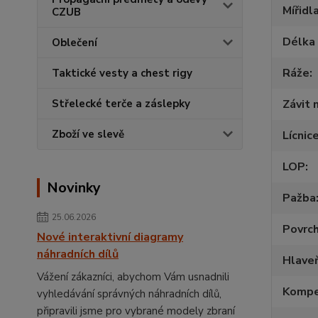
Mířidl
CZUB
Délka 
Oblečení
Ráže
Taktické vesty a chest rigy
Střelecké terče a záslepky
Závit 
Zboží ve slevě
Lícnic
LOP
Novinky
Pažba
25.06.2026
Povrc
Nové interaktivní diagramy
náhradních dílů
Hlave
Vážení zákazníci, abychom Vám usnadnili
Kompe
vyhledávání správných náhradních dílů,
připravili jsme pro vybrané modely zbraní