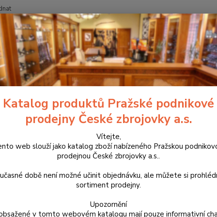
dnat
Nevíte
Hledat
+420
Zbraně
Dlouhé zbraně
Kulovnice
série CZ 600+
CZ 600 + L
00 + LUX
Katalog produktů Pražské podnikové
prodejny České zbrojovky a.s.
Nejnov
tradič
Vítejte,
ento web slouží jako katalog zboží nabízeného Pražskou podnikov
mířidl
prodejnou České zbrojovky a.s..
Ocelov
rozhr
učasné době není možné učinit objednávku, ale můžete si prohlé
sortiment prodejny.
Dos
Upozornění
obsažené v tomto webovém katalogu mají pouze informativní cha