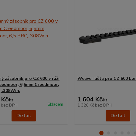
ný zásobník pro CZ 600 v ráži
Weaver lišta pro CZ 600 Lo
eedmoor, 6,5mm Creedmoor,
, .308Win.
 Kč
1 604 Kč
/
ks
/
ks
Skladem
č
bez DPH
1 326 Kč
bez DPH
Detail
Detail