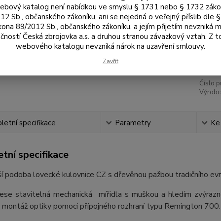
Rá
bový katalog není nabídkou ve smyslu § 1731 nebo § 1732 zák
12 Sb., občanského zákoníku, ani se nejedná o veřejný příslib dle 
kona 89/2012 Sb., občanského zákoníku, a jejím přijetím nevzniká m
čností Česká zbrojovka a.s. a druhou stranou závazkový vztah. Z 
33
webového katalogu nevzniká nárok na uzavření smlouvy.
28 
Zavřít
Číslo p
Výrobc
etní specifikace
Parametry
Ke
tní specifikace
ší podoba lovecké kulovnice CZ s dřevěnou pažbou tradičního e
ese stavitelná mechanická mířidla s muškou a hledím zvýraz
 montáž optiky pomocí přípojného rozhraní typu Remington 700.