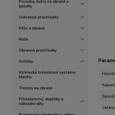
Pouzdra, kufry na zbraně a
batohy
Ochranné prostředky
Péče o zbraně
Nože
Obranné prostředky
Param
Svítilny
Střelecké tréninkové systémy
Hmotn
Mantis
Kapaci
Trezory na zbraně
Spouš
Příslušenství, doplňky a
náhradní díly
Celko
Propagační předměty a oděvy