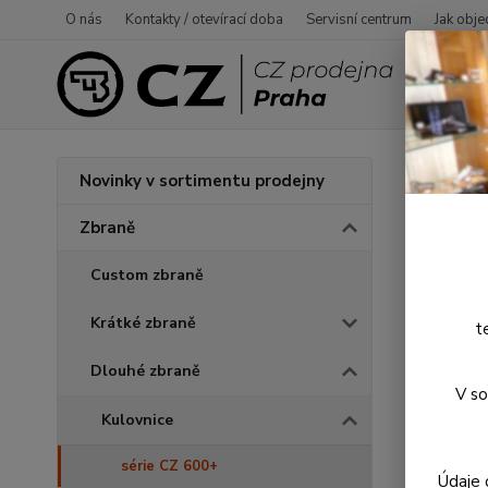
O nás
Kontakty / otevírací doba
Servisní centrum
Jak obje
Úvod
Novinky v sortimentu prodejny
CZ 6
Zbraně
Custom zbraně
Novinka
Krátké zbraně
t
Dlouhé zbraně
V so
Kulovnice
série CZ 600+
Údaje 