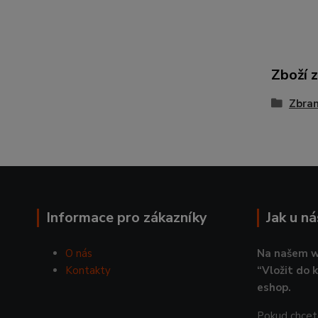
Zboží 
Zbra
Informace pro zákazníky
Jak u n
O nás
Na našem w
Kontakty
“Vložit do 
eshop.
Pokud chcete