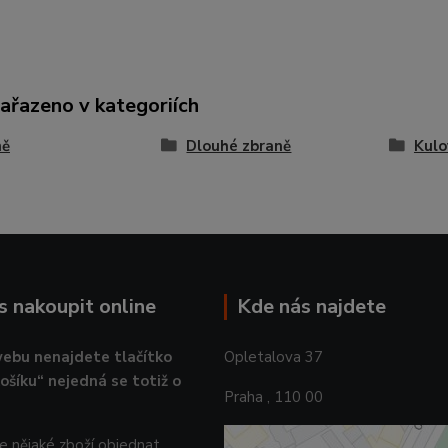
zařazeno v kategoriích
ně
Dlouhé zbraně
Kulo
ás nakoupit online
Kde nás najdete
ebu nenajdete tlačítko
Opletalova 37
košíku“ nejedná se totiž o
Praha , 110 00
 nějaké zboží objednat,