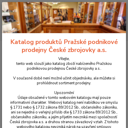
+420 225 375 800
Menu
Hledat
Katalog produktů Pražské podnikové
Úvod
Příslušenství, doplňky a náhradní díly
Pro dlouhé zbraně
Bipody
prodejny České zbrojovky a.s.
a střelecké vaky
Střelecký vak Zubíček
Vítejte,
Střelecký vak Zubíček
tento web slouží jako katalog zboží nabízeného Pražskou
podnikovou prodejnou České zbrojovky a.s..
V současné době není možné učinit objednávku, ale můžete si
prohlédnout sortiment prodejny.
Upozornění
Údaje obsažené v tomto webovém katalogu mají pouze
informativní charakter. Webový katalog není nabídkou ve smyslu
§ 1731 nebo § 1732 zákona 89/2012 Sb., občanského zákoníku,
ani se nejedná o veřejný příslib dle § 1733 zákona 89/2012 Sb.,
občanského zákoníku, a jejím přijetím nevzniká mezi společností
Česká zbrojovka a.s. a druhou stranou závazkový vztah. Z tohoto
webového katalogu nevzniká nárok na uzavření smlouvy.