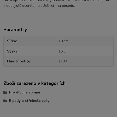
Na vnější částí jsou umístěny poutka na 5 kulových nábojů. Tento
model jistě oceníte na střelnici i na posedu.
Parametry
Šířka
18 cm
Výška
16 cm
Hmotnost (g)
1100
Zboží zařazeno v kategoriích
Pro dlouhé zbraně
Bipody a střelecké vaky