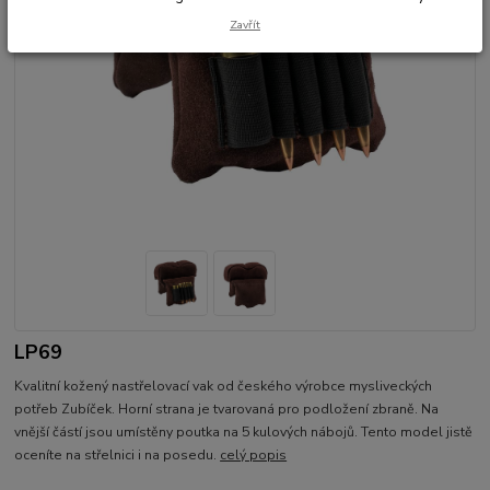
Zavřít
LP69
Kvalitní kožený nastřelovací vak od českého výrobce mysliveckých
potřeb Zubíček. Horní strana je tvarovaná pro podložení zbraně. Na
vnější částí jsou umístěny poutka na 5 kulových nábojů. Tento model jistě
oceníte na střelnici i na posedu.
celý popis