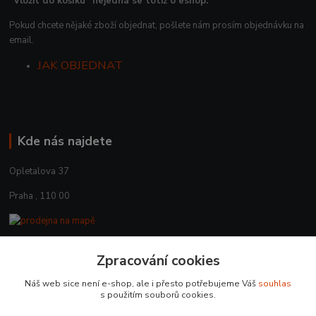
“Vložit do košíku“ nejedná se totiž o eshop.
Pokud chcete nějaké zboží objednat, pošlete nám prosím objednávku na
email.
JAK OBJEDNAT
Kde nás najdete
Opletalova 37
Praha , 110 00
Zpracování cookies
Kontakty
Náš web sice není e-shop, ale i přesto potřebujeme Váš
souhlas
+420 225 375 800
s použitím souborů cookies.