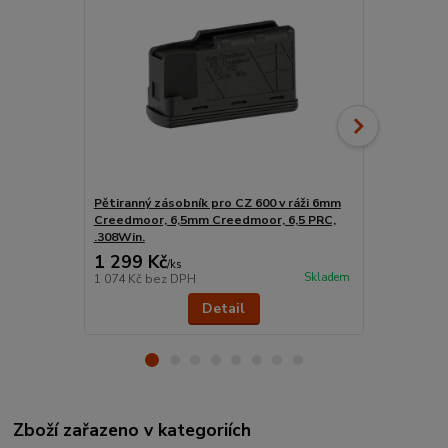
Pětiranný zásobník pro CZ 600 v ráži 6mm
Weaver lišt
Creedmoor, 6,5mm Creedmoor, 6,5 PRC,
.308Win.
1 299 Kč
1 604 Kč
/
ks
Skladem
1 074 Kč
bez DPH
1 326 Kč
bez
Detail
Zboží zařazeno v kategoriích