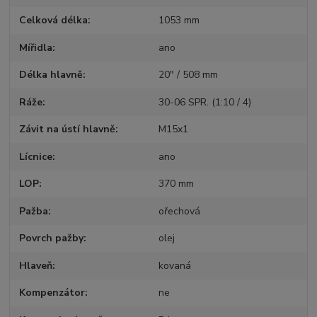
Celková délka
1053 mm
Mířidla
ano
Délka hlavně
20" / 508 mm
Ráže
30-06 SPR. (1:10 / 4)
Závit na ústí hlavně
M15x1
Lícnice
ano
LOP
370 mm
Pažba
ořechová
Povrch pažby
olej
Hlaveň
kovaná
Kompenzátor
ne