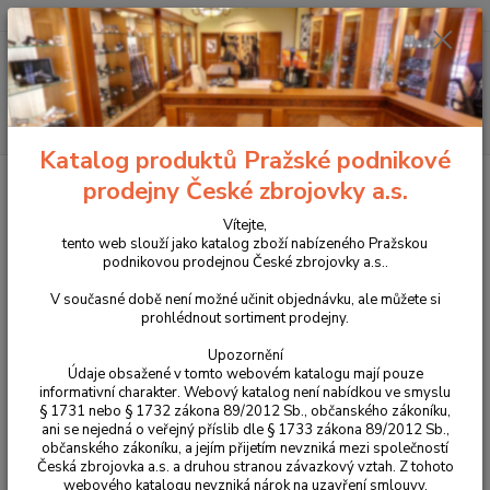
+420 225 375 800
Menu
Hledat
Katalog produktů Pražské podnikové
Úvod
Zbraně
Dlouhé zbraně
Kulovnice
série CZ 600+
CZ
prodejny České zbrojovky a.s.
600 + LUX LIGHT 30-06 SPR
Vítejte,
CZ 600 + LUX LIGHT 30-06 SPR
tento web slouží jako katalog zboží nabízeného Pražskou
podnikovou prodejnou České zbrojovky a.s..
Novinka
V současné době není možné učinit objednávku, ale můžete si
prohlédnout sortiment prodejny.
Upozornění
Údaje obsažené v tomto webovém katalogu mají pouze
informativní charakter. Webový katalog není nabídkou ve smyslu
§ 1731 nebo § 1732 zákona 89/2012 Sb., občanského zákoníku,
ani se nejedná o veřejný příslib dle § 1733 zákona 89/2012 Sb.,
občanského zákoníku, a jejím přijetím nevzniká mezi společností
Česká zbrojovka a.s. a druhou stranou závazkový vztah. Z tohoto
webového katalogu nevzniká nárok na uzavření smlouvy.