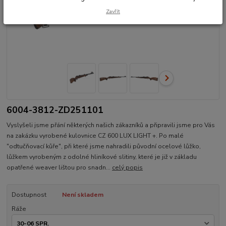
Zavřít
6004-3812-ZD251101
Vyslyšeli jsme přání některých našich zákazníků a připravili jsme pro Vás
na zakázku vyrobené kulovnice CZ 600 LUX LIGHT +. Po malé
"odtučňovací kůře", při které jsme nahradili původní ocelové lůžko,
lůžkem vyrobeným z odolné hliníkové slitiny, které je již v základu
opatřené weaver lištou pro snadn...
celý popis
Dostupnost
Není skladem
Ráže