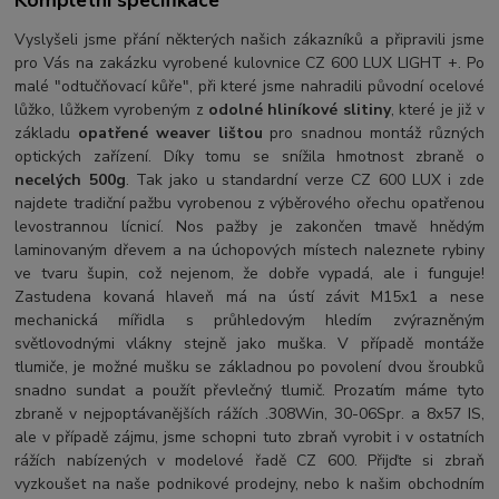
Vyslyšeli jsme přání některých našich zákazníků a připravili jsme
pro Vás na zakázku vyrobené kulovnice CZ 600 LUX LIGHT +. Po
malé "odtučňovací kůře", při které jsme nahradili původní ocelové
lůžko, lůžkem vyrobeným z
odolné hliníkové slitiny
, které je již v
základu
opatřené weaver lištou
pro snadnou montáž různých
optických zařízení. Díky tomu se snížila hmotnost zbraně o
necelých 500g
. Tak jako u standardní verze CZ 600 LUX i zde
najdete tradiční pažbu vyrobenou z výběrového ořechu opatřenou
levostrannou lícnicí. Nos pažby je zakončen tmavě hnědým
laminovaným dřevem a na úchopových místech naleznete rybiny
ve tvaru šupin, což nejenom, že dobře vypadá, ale i funguje!
Zastudena kovaná hlaveň má na ústí závit M15x1 a nese
mechanická mířidla s průhledovým hledím zvýrazněným
světlovodnými vlákny stejně jako muška. V případě montáže
tlumiče, je možné mušku se základnou po povolení dvou šroubků
snadno sundat a použít převlečný tlumič. Prozatím máme tyto
zbraně v nejpoptávanějších rážích .308Win, 30-06Spr. a 8x57 IS,
ale v případě zájmu, jsme schopni tuto zbraň vyrobit i v ostatních
rážích nabízených v modelové řadě CZ 600. Přijďte si zbraň
vyzkoušet na naše podnikové prodejny, nebo k našim obchodním