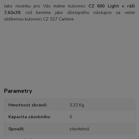
Jako novinku pro Vás máme kulovnici
CZ 600 Light v ráži
7,62x39
, což bereme jako důstojného nástupce za velmi
oblíbenou kulovnici CZ 527 Carbine.
Parametry
Hmotnost zbraně
3,32 Kg
Kapacita zásobníku
5
Spoušť
stavitelná