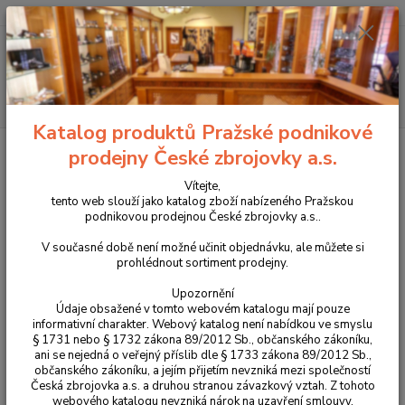
+420 225 375 800
Menu
Hledat
Katalog produktů Pražské podnikové
Úvod
Zbraně
Dlouhé zbraně
Kulovnice
série CZ 600+
CZ
prodejny České zbrojovky a.s.
600 + LUX LIGHT 308Win.
Vítejte,
CZ 600 + LUX LIGHT 308Win.
tento web slouží jako katalog zboží nabízeného Pražskou
podnikovou prodejnou České zbrojovky a.s..
Novinka
V současné době není možné učinit objednávku, ale můžete si
prohlédnout sortiment prodejny.
Upozornění
Údaje obsažené v tomto webovém katalogu mají pouze
informativní charakter. Webový katalog není nabídkou ve smyslu
§ 1731 nebo § 1732 zákona 89/2012 Sb., občanského zákoníku,
ani se nejedná o veřejný příslib dle § 1733 zákona 89/2012 Sb.,
občanského zákoníku, a jejím přijetím nevzniká mezi společností
Česká zbrojovka a.s. a druhou stranou závazkový vztah. Z tohoto
webového katalogu nevzniká nárok na uzavření smlouvy.