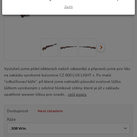
Zavřít
Vyslyšeli jsme přání některých našich zákazníků a připravili jsme pro Vás
na zakázku vyrobené kulovnice CZ 600 LUX LIGHT +. Po malé
"odtučňovací kůře", při které jsme nahradili původní ocelové lůžko,
lůžkem vyrobeným z odolné hliníkové slitiny, které je již v základu
opatřené weaver lištou pro snadn...
celý popis
Dostupnost
Není skladem
Ráže