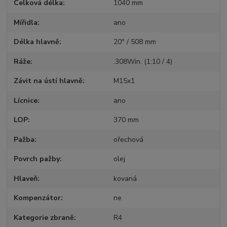
Celková délka
1040 mm
Mířidla
ano
Délka hlavně
20" / 508 mm
Ráže
.308Win. (1:10 / 4)
Závit na ústí hlavně
M15x1
Lícnice
ano
LOP
370 mm
Pažba
ořechová
Povrch pažby
olej
Hlaveň
kovaná
Kompenzátor
ne
Kategorie zbraně
R4