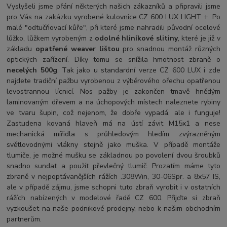
Vyslyšeli jsme přání některých našich zákazníků a připravili jsme
pro Vás na zakázku vyrobené kulovnice CZ 600 LUX LIGHT +. Po
malé "odtučňovací kůře", při které jsme nahradili původní ocelové
lůžko, lůžkem vyrobeným z
odolné hliníkové slitiny
, které je již v
základu
opatřené weaver lištou
pro snadnou montáž různých
optických zařízení. Díky tomu se snížila hmotnost zbraně o
necelých 500g
. Tak jako u standardní verze CZ 600 LUX i zde
najdete tradiční pažbu vyrobenou z výběrového ořechu opatřenou
levostrannou lícnicí. Nos pažby je zakončen tmavě hnědým
laminovaným dřevem a na úchopových místech naleznete rybiny
ve tvaru šupin, což nejenom, že dobře vypadá, ale i funguje!
Zastudena kovaná hlaveň má na ústí závit M15x1 a nese
mechanická mířidla s průhledovým hledím zvýrazněným
světlovodnými vlákny stejně jako muška. V případě montáže
tlumiče, je možné mušku se základnou po povolení dvou šroubků
snadno sundat a použít převlečný tlumič. Prozatím máme tyto
zbraně v nejpoptávanějších rážích .308Win, 30-06Spr. a 8x57 IS,
ale v případě zájmu, jsme schopni tuto zbraň vyrobit i v ostatních
rážích nabízených v modelové řadě CZ 600. Přijďte si zbraň
vyzkoušet na naše podnikové prodejny, nebo k našim obchodním
partnerům.