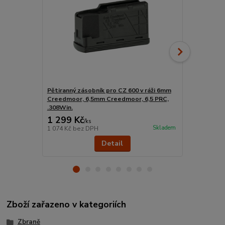
Pětiranný zásobník pro CZ 600 v ráži 6mm
Weaver lišt
Creedmoor, 6,5mm Creedmoor, 6,5 PRC,
.308Win.
1 299 Kč
1 604 Kč
/
ks
Skladem
1 074 Kč
bez DPH
1 326 Kč
bez
Detail
Zboží zařazeno v kategoriích
Zbraně