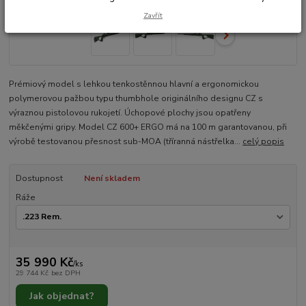
Zavřít
Prémiový model s lehkou tenkostěnnou hlavní a ergonomickou
polymerovou pažbou typu thumbhole originálního designu CZ s
výraznou pistolovou rukojetí. Úchopové plochy jsou opatřeny
měkčenými gripy. Model CZ 600+ ERGO má na 100 m garantovanou, při
výrobě testovanou přesnost sub-MOA (tříranná nástřelka...
celý popis
Dostupnost
Není skladem
Ráže
35 990 Kč
/
ks
29 744 Kč
bez DPH
Jak objednat?