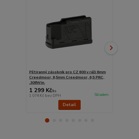
Pětiranný zásobník pro CZ 600 v ráži 6mm
Nocpix ACE 
Creedmoor, 6,5mm Creedmoor, 6,5 PRC,
.308Win.
1 299 Kč
57 590 
/
ks
Skladem
1 074 Kč
bez DPH
47 595 Kč
be
Detail