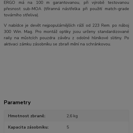
ERGO má na 100 m garantovanou, při výrobě testovanou
přesnost sub-MOA (tříranná nástřelka při použití match-grade
továrního střeliva).
V nabídce je devět nejpopulárnějších ráží od 223 Rem. po náboj
300 Win. Mag. Pro montáž optiky jsou určeny standardizované
raily na můstcích pouzdra závěru z odolné hliníkové slitiny. Po
aktivaci zámku zásobníku se zbraň mění na schránkovou.
Parametry
Hmotnost zbraně
2,6 kg
Kapacita zásobníku
5