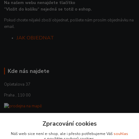
Na našem webu nenajdete tlačítko
“Vložit do košíku“ nejedná se totiž o eshop.
Pokud chcete nějaké zboží objednat, pošlete nám prosím objednávku na
email.
JAK OBJEDNAT
Kde nás najdete
Opletalova 37
Praha , 110 00
Zpracování cookies
Kontakty
Náš web sice není e-shop, ale i přesto potřebujeme Váš
souhlas
+420 225 375 800
s použitím souborů cookies.