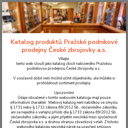
+420 225 375 800
Menu
Hledat
Katalog produktů Pražské podnikové
Úvod
Zbraně
Dlouhé zbraně
Kulovnice
série CZ 600+
CZ
prodejny České zbrojovky a.s.
600 + ERGO
Vítejte,
CZ 600 + ERGO
tento web slouží jako katalog zboží nabízeného Pražskou
podnikovou prodejnou České zbrojovky a.s..
Novinka
V současné době není možné učinit objednávku, ale můžete si
prohlédnout sortiment prodejny.
Upozornění
Údaje obsažené v tomto webovém katalogu mají pouze
informativní charakter. Webový katalog není nabídkou ve smyslu
§ 1731 nebo § 1732 zákona 89/2012 Sb., občanského zákoníku,
ani se nejedná o veřejný příslib dle § 1733 zákona 89/2012 Sb.,
občanského zákoníku, a jejím přijetím nevzniká mezi společností
Česká zbrojovka a.s. a druhou stranou závazkový vztah. Z tohoto
webového katalogu nevzniká nárok na uzavření smlouvy.