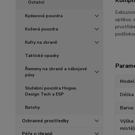
Komple
Ostatní
Exkluziv
Kydexová pouzdra
optikou 
prvotřídn
Kožená pouzdra
podšívkou
Kufry na zbraně
Taktické opasky
Param
Řemeny na zbraně a nábojové
pásy
Model
Služební pouzdra Hogue,
Délka
Design Tech a ESP
Barva
Batohy
Výška 
Ochranné prostředky
místě)
Péče o zbraně