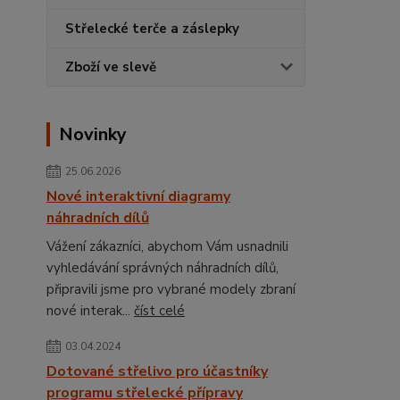
Střelecké terče a záslepky
Zboží ve slevě
Novinky
25.06.2026
Nové interaktivní diagramy
náhradních dílů
Vážení zákazníci, abychom Vám usnadnili
vyhledávání správných náhradních dílů,
připravili jsme pro vybrané modely zbraní
nové interak...
číst celé
03.04.2024
Dotované střelivo pro účastníky
programu střelecké přípravy