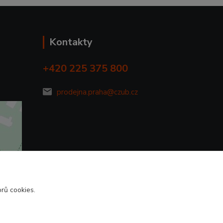
Kontakty
+420 225 375 800
prodejna.praha@czub.cz
rů cookies.