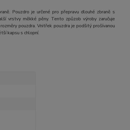
zbraně. Pouzdro je určené pro přepravu dlouhé zbraně s
další vrstvy měkké pěny. Tento způzob výroby zaručuje
é rozměry pouzdra. Vnitřek pouzdra je podšitý prošívanou
tší kapsu s chlopní.