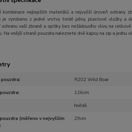
tní specifikace
ní kombinace nejlepších materiálů a nejvyšší úroveň ochrany 
a je vyrobeno z jedné vrstvy tvrdé pěny, plastové vložky a 
í ochranu vaší zbraně a optiky bez nežádoucího vlivu na celkov
. Na vnější straně pouzdra naleznete dvě kapsy na zip a jednu vě
etry
 pouzdra
R202 Wild Boar
 pouzdra
126cm
hnědá
pouzdra (měřeno v nejvyšším
29cm