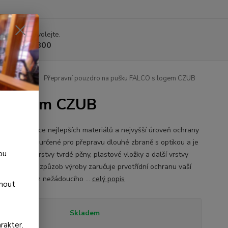
 si rady? Zavolejte.
 225 375 800
hé zbraně
Přepravní pouzdro na pušku FALCO s logem CZUB
 s logem CZUB
ivní kombinace nejlepších materiálů a nejvyšší úroveň ochrany
. Pouzdro je určené pro přepravu dlouhé zbraně s optikou a je
ou
o z jedné vrstvy tvrdé pěny, plastové vložky a další vrstvy
pěny. Tento způzob výroby zaručuje prvotřídní ochranu vaší
 a optiky bez nežádoucího ...
celý popis
dnout
tupnost
Skladem
rakter.