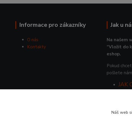
Informace pro zákazníky
Jak u n
O nás
Na našem w
Kontakty
“Vložit do 
eshop.
Pokud chcete
pošlete nám
JAK
Náš web si