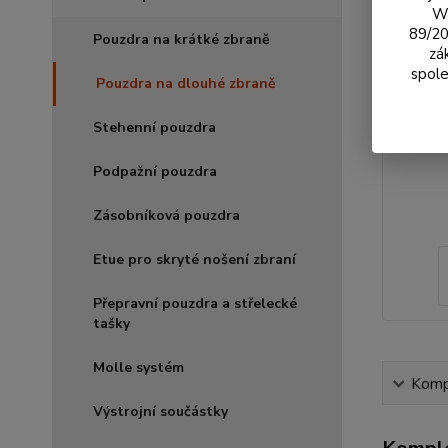
We
89/20
Pouzdra na krátké zbraně
zá
spole
Pouzdra na dlouhé zbraně
Stehenní pouzdra
Podpažní pouzdra
Zásobníková pouzdra
Etue pro skryté nošení zbraní
Přepravní pouzdra a střelecké
tašky
Molle systém
Kompl
Výstrojní součástky