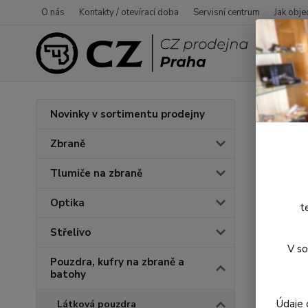
O nás
Kontakty / otevírací doba
Servisní centrum
Jak obje
Úvod
P
Novinky v sortimentu prodejny
Přep
Zbraně
Tlumiče na zbraně
Optika
t
Střelivo
V so
Pouzdra, kufry na zbraně a
batohy
Údaje 
Látková pouzdra