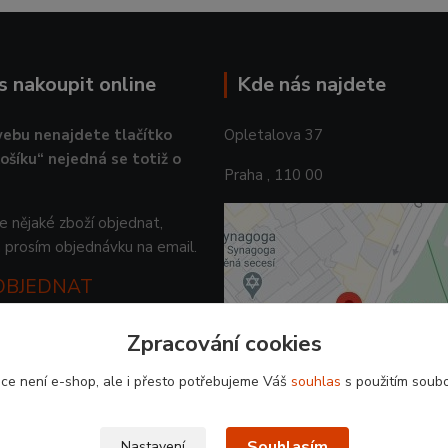
ás nakoupit online
Kde nás najdete
ebu nenajdete tlačítko
Opletalova 37
košíku“ nejedná se totiž o
Praha , 110 00
 nějaké zboží objednat,
 prosím objednávku na email.
 OBJEDNAT
Zpracování cookies
ce není e-shop, ale i přesto potřebujeme Váš
souhlas
s použitím soubo
Souhlasím
Nastavení