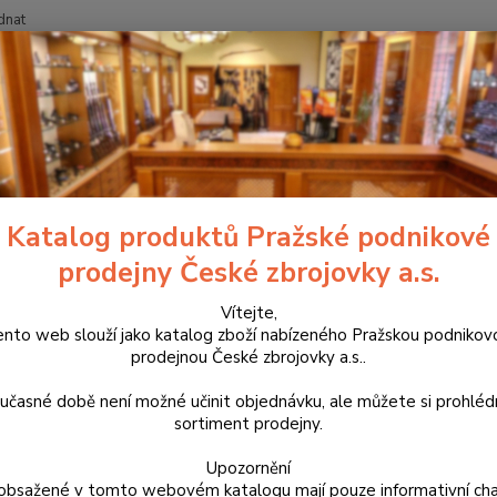
dnat
Nevíte
Hledat
+420
ouzdra, kufry na zbraně a batohy
Látková pouzdra
Pouzdra na dlou
ravní pouzdro na pušku FALCO
Katalog produktů Pražské podnikové
prodejny České zbrojovky a.s.
Exkluz
zbraně
Vítejte,
ento web slouží jako katalog zboží nabízeného Pražskou podnikov
vyroben
prodejnou České zbrojovky a.s..
měkké 
zbraně
učasné době není možné učinit objednávku, ale můžete si prohlé
sortiment prodejny.
Dos
Upozornění
obsažené v tomto webovém katalogu mají pouze informativní cha