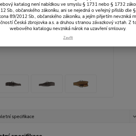
bový katalog není nabídkou ve smyslu § 1731 nebo § 1732 zák
12 Sb., občanského zákoníku, ani se nejedná o veřejný příslib dle 
4 
kona 89/2012 Sb., občanského zákoníku, a jejím přijetím nevzniká m
3 7
čností Česká zbrojovka a.s. a druhou stranou závazkový vztah. Z 
webového katalogu nevzniká nárok na uzavření smlouvy.
Číslo p
Zavřít
Výrobc
etní specifikace