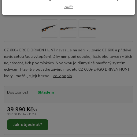
Zavřít
CZ 600+ ERGO DRIVEN HUNT navazuje na sérii kulovnic CZ 600 a přidává
navíc celou řadu vylepšení. Díky nim plně uspokojí každého lovce i v těch
nejnáročnějších podmínkách. Novinkou je důmyslně navržený systém
uchycení hlavně v pouzdru závěru modelu CZ 600+ ERGO DRIVEN HUNT,
který umožňuje její bezpe...
celý popis
Dostupnost
Skladem
39 990 Kč
/
ks
33 050 Kč
bez DPH
Jak objednat?