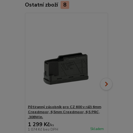
Ostatní zboží
8
Novinka
Pětiranný zásobník pro CZ 600 v ráži 6mm
Nocpix ACE 
Creedmoor, 6,5mm Creedmoor, 6,5 PRC,
.308Win.
1 299 Kč
57 590 
/
ks
Skladem
1 074 Kč
bez DPH
47 595 Kč
be