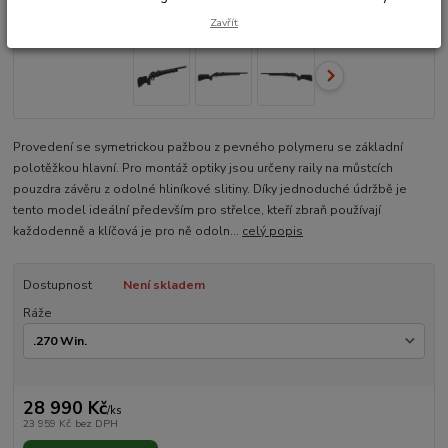
Zavřít
Provedení se symetrickou pažbou z pevného polymeru se základní
polotěžkou hlavní. Pro montáž optiky jsou určeny raily na můstcích
pouzdra závěru z odolné hliníkové slitiny. Díky jednoduché údržbě je
tento model ideální především pro střelce, kteří zbraň používají
každodenně a klíčová je pro ně odoln...
celý popis
Dostupnost
Není skladem
Ráže
28 990 Kč
/
ks
23 959 Kč
bez DPH