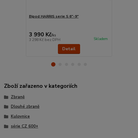
Bipod HARRIS serie S 6"-9"
Puškohled V
FFP EBR-7C 
3 990 Kč
21 290 
/
ks
Skladem
3 298 Kč
bez DPH
17 595 Kč
be
Detail
Zboží zařazeno v kategoriích
Zbraně
Dlouhé zbraně
Kulovnice
série CZ 600+