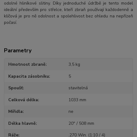
odolné hliníkové slitiny. Díky jednoduché údržbě je tento model
ideální především pro střelce, kteří zbraň používají každodenně a
klíčová je pro ně odolnost a spolehlivost bez ohledu na nepřízeň
počasí.
Parametry
Hmotnost zbraně
3,5 kg
Kapacita zásobníku
5
Spoušť
stavitelná
Celková délka
1033 mm
Mířidla
ne
Délka hlavně
20" / 508 mm
Ráže
.270 Win. (1:10 / 4)