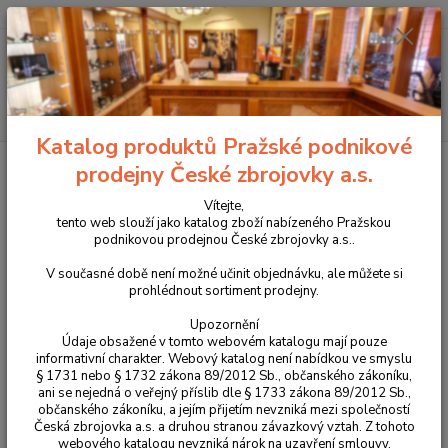
+420 225 375 800
Menu
Hledat
Katalog produktů Pražské podnikové
Úvod
Zbraně
Dlouhé zbraně
Kulovnice
série CZ 600+
CZ
prodejny České zbrojovky a.s.
600 + ALPHA
Vítejte,
CZ 600 + ALPHA
tento web slouží jako katalog zboží nabízeného Pražskou
podnikovou prodejnou České zbrojovky a.s..
Novinka
V současné době není možné učinit objednávku, ale můžete si
prohlédnout sortiment prodejny.
Upozornění
Údaje obsažené v tomto webovém katalogu mají pouze
informativní charakter. Webový katalog není nabídkou ve smyslu
§ 1731 nebo § 1732 zákona 89/2012 Sb., občanského zákoníku,
ani se nejedná o veřejný příslib dle § 1733 zákona 89/2012 Sb.,
občanského zákoníku, a jejím přijetím nevzniká mezi společností
Česká zbrojovka a.s. a druhou stranou závazkový vztah. Z tohoto
webového katalogu nevzniká nárok na uzavření smlouvy.