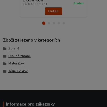
1 694 Kč
1 390 Kč
/
ks
Skladem
1 400 Kč
bez DPH
1 149 Kč
bez
Detail
Zboží zařazeno v kategoriích
Zbraně
Dlouhé zbraně
Malorážky
série CZ 457
Informace pro zákazníky