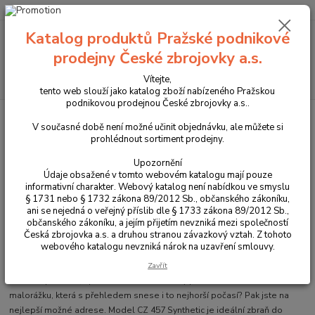
+420 225 375 800
Katalog produktů Pražské podnikové
Menu
prodejny České zbrojovky a.s.
Hledat
Vítejte,
tento web slouží jako katalog zboží nabízeného Pražskou
podnikovou prodejnou České zbrojovky a.s..
Úvod
Zbraně
Dlouhé zbraně
Malorážky
série CZ 457
CZ
457 SYNTHETIC
V současné době není možné učinit objednávku, ale můžete si
prohlédnout sortiment prodejny.
CZ 457 SYNTHETIC
Upozornění
Údaje obsažené v tomto webovém katalogu mají pouze
informativní charakter. Webový katalog není nabídkou ve smyslu
§ 1731 nebo § 1732 zákona 89/2012 Sb., občanského zákoníku,
ani se nejedná o veřejný příslib dle § 1733 zákona 89/2012 Sb.,
občanského zákoníku, a jejím přijetím nevzniká mezi společností
Česká zbrojovka a.s. a druhou stranou závazkový vztah. Z tohoto
webového katalogu nevzniká nárok na uzavření smlouvy.
Zavřít
Hledáte přesnou, spolehlivou a uživatelsky přívětivou moderní
malorážku, která s přehledem snese i to nejhorší počasí? Pak jste na
nejlepší možné adrese. Model CZ 457 Synthetic je ideální zbraň do