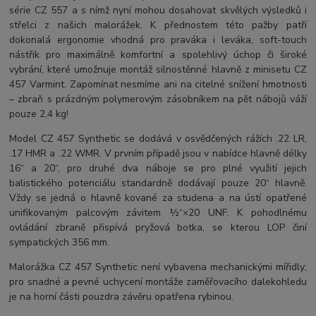
série CZ 557 a s nímž nyní mohou dosahovat skvělých výsledků i
střelci z našich malorážek. K přednostem této pažby patří
dokonalá ergonomie vhodná pro praváka i leváka, soft-touch
nástřik pro maximálně komfortní a spolehlivý úchop či široké
vybrání, které umožnuje montáž silnostěnné hlavně z minisetu CZ
457 Varmint. Zapomínat nesmíme ani na citelné snížení hmotnosti
– zbraň s prázdným polymerovým zásobníkem na pět nábojů váží
pouze 2,4 kg!
Model CZ 457 Synthetic se dodává v osvědčených rážích .22 LR,
.17 HMR a .22 WMR. V prvním případě jsou v nabídce hlavně délky
16“ a 20“, pro druhé dva náboje se pro plné využití jejich
balistického potenciálu standardně dodávají pouze 20“ hlavně.
Vždy se jedná o hlavně kované za studena a na ústí opatřené
unifikovaným palcovým závitem ½“×20 UNF. K pohodlnému
ovládání zbraně přispívá pryžová botka, se kterou LOP činí
sympatických 356 mm.
Malorážka CZ 457 Synthetic není vybavena mechanickými mířidly;
pro snadné a pevné uchycení montáže zaměřovacího dalekohledu
je na horní části pouzdra závěru opatřena rybinou.