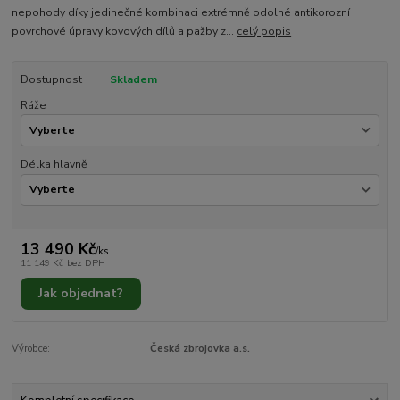
nepohody díky jedinečné kombinaci extrémně odolné antikorozní
povrchové úpravy kovových dílů a pažby z...
celý popis
Dostupnost
Skladem
Ráže
Délka hlavně
13 490 Kč
/
ks
11 149 Kč
bez DPH
Jak objednat?
Výrobce:
Česká zbrojovka a.s.