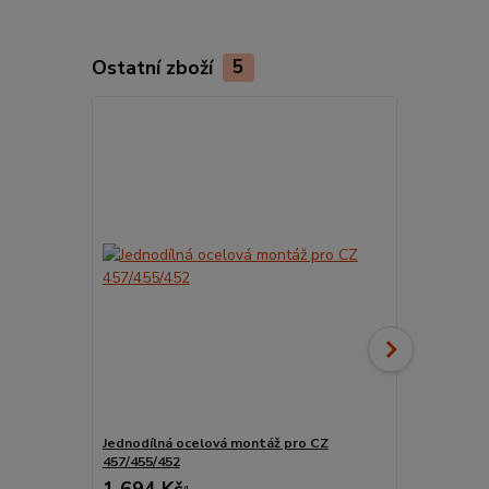
Ostatní zboží
5
TOP produkt
Jednodílná ocelová montáž pro CZ
Bipod ODEO
457/455/452