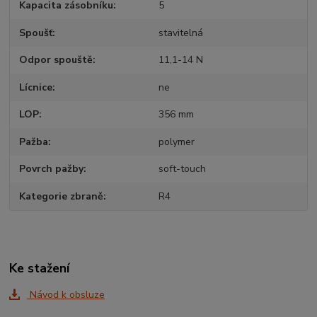
Kapacita zásobníku
5
Spoušť
stavitelná
Odpor spouště
11,1-14 N
Lícnice
ne
LOP
356 mm
Pažba
polymer
Povrch pažby
soft-touch
Kategorie zbraně
R4
Ke stažení
Návod k obsluze