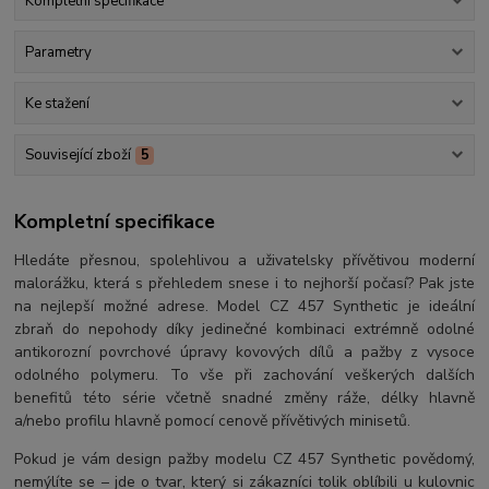
Kompletní specifikace
Parametry
Ke stažení
Související zboží
5
Kompletní specifikace
Hledáte přesnou, spolehlivou a uživatelsky přívětivou moderní
malorážku, která s přehledem snese i to nejhorší počasí? Pak jste
na nejlepší možné adrese. Model CZ 457 Synthetic je ideální
zbraň do nepohody díky jedinečné kombinaci extrémně odolné
antikorozní povrchové úpravy kovových dílů a pažby z vysoce
odolného polymeru. To vše při zachování veškerých dalších
benefitů této série včetně snadné změny ráže, délky hlavně
a/nebo profilu hlavně pomocí cenově přívětivých minisetů.
Pokud je vám design pažby modelu CZ 457 Synthetic povědomý,
nemýlíte se – jde o tvar, který si zákazníci tolik oblíbili u kulovnic