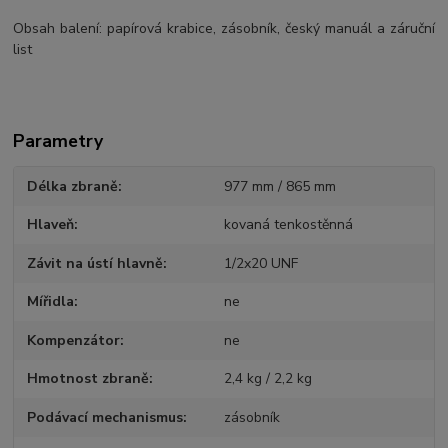
Obsah balení: papírová krabice, zásobník, český manuál a záruční
list
Parametry
Délka zbraně
977 mm / 865 mm
Hlaveň
kovaná tenkostěnná
Závit na ústí hlavně
1/2x20 UNF
Mířidla
ne
Kompenzátor
ne
Hmotnost zbraně
2,4 kg / 2,2 kg
Podávací mechanismus
zásobník