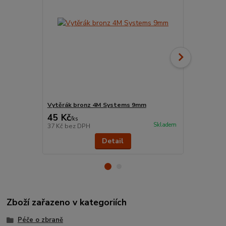
Vytěrák bronz 4M Systems 9mm
Lanko čistí
45 Kč
99 Kč
/
ks
/
ks
Skladem
37 Kč
bez DPH
82 Kč
bez D
Detail
Zboží zařazeno v kategoriích
Péče o zbraně