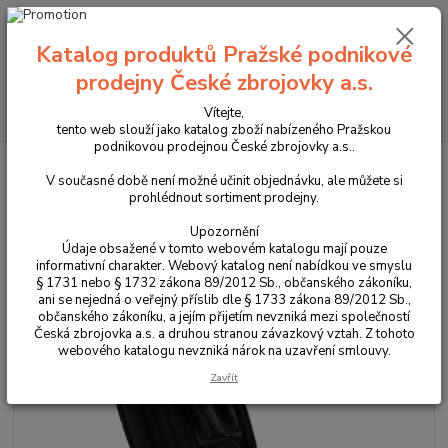
+420 225 375 800
Katalog produktů Pražské podnikové
Menu
prodejny České zbrojovky a.s.
Hledat
Vítejte,
tento web slouží jako katalog zboží nabízeného Pražskou
podnikovou prodejnou České zbrojovky a.s..
Úvod
Péče o zbraně
Čistící sady
Sada číštění 4M Systems pro ráži
9x19
V současné době není možné učinit objednávku, ale můžete si
prohlédnout sortiment prodejny.
Sada číštění 4M Systems pro ráži
Upozornění
9x19
Údaje obsažené v tomto webovém katalogu mají pouze
informativní charakter. Webový katalog není nabídkou ve smyslu
§ 1731 nebo § 1732 zákona 89/2012 Sb., občanského zákoníku,
ani se nejedná o veřejný příslib dle § 1733 zákona 89/2012 Sb.,
občanského zákoníku, a jejím přijetím nevzniká mezi společností
Česká zbrojovka a.s. a druhou stranou závazkový vztah. Z tohoto
webového katalogu nevzniká nárok na uzavření smlouvy.
Zavřít