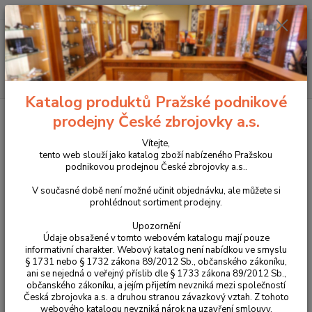
+420 225 375 800
Menu
Hledat
Katalog produktů Pražské podnikové
Úvod
Péče o zbraně
Vytěrák bronz 4M Systems 9mm
prodejny České zbrojovky a.s.
Vytěrák bronz 4M Systems 9mm
Vítejte,
tento web slouží jako katalog zboží nabízeného Pražskou
podnikovou prodejnou České zbrojovky a.s..
Novinka
V současné době není možné učinit objednávku, ale můžete si
prohlédnout sortiment prodejny.
Upozornění
Údaje obsažené v tomto webovém katalogu mají pouze
informativní charakter. Webový katalog není nabídkou ve smyslu
§ 1731 nebo § 1732 zákona 89/2012 Sb., občanského zákoníku,
ani se nejedná o veřejný příslib dle § 1733 zákona 89/2012 Sb.,
občanského zákoníku, a jejím přijetím nevzniká mezi společností
Česká zbrojovka a.s. a druhou stranou závazkový vztah. Z tohoto
webového katalogu nevzniká nárok na uzavření smlouvy.