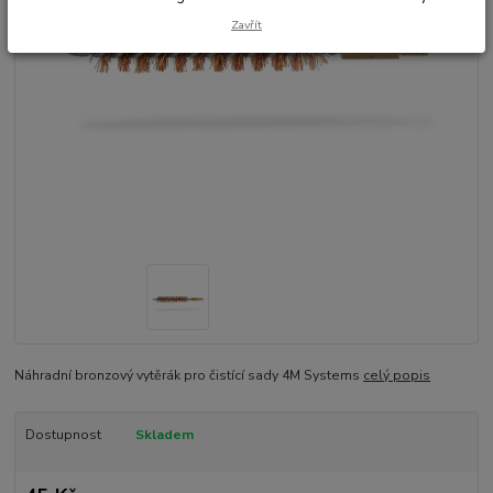
Zavřít
Náhradní bronzový vytěrák pro čistící sady 4M Systems
celý popis
Dostupnost
Skladem