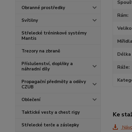
Spouš
Obranné prostředky
Rám
Svítilny
Veliko
Střelecké tréninkové systémy
Mantis
Mířidl
Trezory na zbraně
Délka 
Příslušenství, doplňky a
Ráže
náhradní díly
Katego
Propagační předměty a oděvy
CZUB
Oblečení
Taktické vesty a chest rigy
Ke sta
Střelecké terče a záslepky
Návod