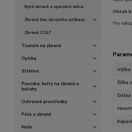
Ryté zbraně a speciální edice
Obsah ba
Zbraně bez zbrojního průkazu
Pro nákup
Zbraně COLT
Tlumiče na zbraně
Param
Optika
Výška 
Střelivo
Šířka 
Pouzdra, kufry na zbraně a
batohy
Délka
Ochranné prostředky
Hmotn
Péče o zbraně
Kapaci
Nože