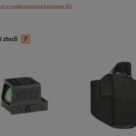
t o vydání povolení kategorie R3
í zboží
7