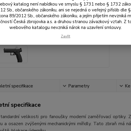
bový katalog není nabídkou ve smyslu § 1731 nebo § 1732 zák
12 Sb., občanského zákoníku, ani se nejedná o veřejný příslib dle 
19
kona 89/2012 Sb., občanského zákoníku, a jejím přijetím nevzniká m
15 
čností Česká zbrojovka a.s. a druhou stranou závazkový vztah. Z 
webového katalogu nevzniká nárok na uzavření smlouvy.
Číslo p
Zavřít
Výrobc
etní specifikace
Parametry
Ke
tní specifikace
standardní velikosti pro fanoušky moderní zaměřovací optiky.
u a osazen zvýšenými mechanickými mířidly. Tato zbraň má násl
uště, blokace úderníku.