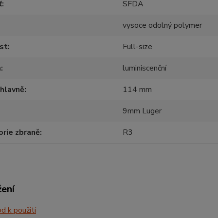
ť
SFDA
vysoce odolný polymer
st
Full-size
a
luminiscenční
hlavně
114 mm
9mm Luger
rie zbraně
R3
žení
 k použití