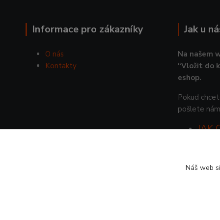
Informace pro zákazníky
Jak u n
O nás
Na našem w
Kontakty
“Vložit do 
eshop.
Pokud chcete
pošlete nám
JAK
Náš web si