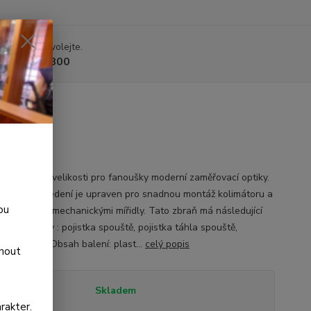
 si rady? Zavolejte.
 225 375 800
e standardní velikosti pro fanoušky moderní zaměřovací optiky.
tohoto provedení je upraven pro snadnou montáž kolimátoru a
ou
 zvýšenými mechanickými mířidly. Tato zbraň má následující
ostní prvky : pojistka spouště, pojistka táhla spouště,
e úderníku. Obsah balení: plast...
celý popis
dnout
tupnost
Skladem
rakter.