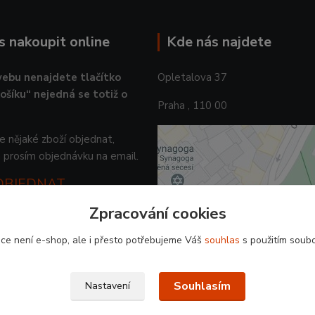
ás nakoupit online
Kde nás najdete
ebu nenajdete tlačítko
Opletalova 37
košíku“ nejedná se totiž o
Praha , 110 00
 nějaké zboží objednat,
 prosím objednávku na email.
 OBJEDNAT
Zpracování cookies
ce není e-shop, ale i přesto potřebujeme Váš
souhlas
s použitím soubo
Souhlasím
Nastavení