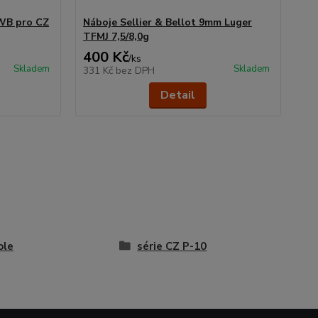
WB pro CZ
Náboje Sellier & Bellot 9mm Luger
Ku
TFMJ 7,5/8,0g
400 Kč
3 
/
ks
Skladem
Skladem
331 Kč
bez DPH
2 
Detail
ole
série CZ P-10