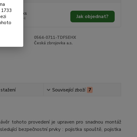
ona
§ 1733
 250 Kč
/
ks
Jak objednat?
ezi
909 Kč
bez DPH
tohoto
roduktu:
0564-0711-TDFSEHX
e:
Česká zbrojovka a.s.
 stažení
Související zboží
7
 Závěr tohoto provedení je upraven pro snadnou montáž
edující bezpečnostní prvky : pojistka spouště, pojistka