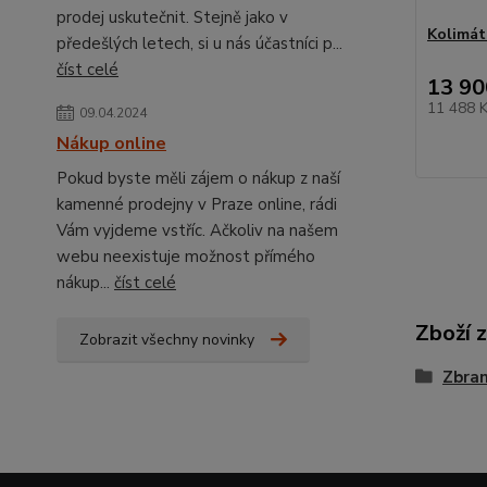
prodej uskutečnit. Stejně jako v
Kolimá
předešlých letech, si u nás účastníci p...
číst celé
13 90
11 488 
09.04.2024
Nákup online
Pokud byste měli zájem o nákup z naší
kamenné prodejny v Praze online, rádi
Vám vyjdeme vstříc. Ačkoliv na našem
webu neexistuje možnost přímého
nákup...
číst celé
Zboží 
Zobrazit všechny novinky
Zbra