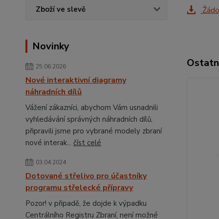
Zboží ve slevě
Žádos
Novinky
Ostatn
25.06.2026
Nové interaktivní diagramy
náhradních dílů
Vážení zákazníci, abychom Vám usnadnili
vyhledávání správných náhradních dílů,
připravili jsme pro vybrané modely zbraní
nové interak...
číst celé
03.04.2024
Dotované střelivo pro účastníky
programu střelecké přípravy
Pozor! v připadě, že dojde k výpadku
Centrálního Registru Zbraní, není možné