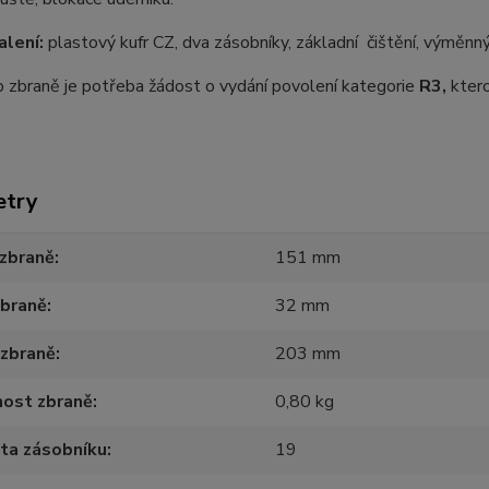
lení:
plastový kufr CZ, dva zásobníky, základní čištění, výměnný 
 zbraně je potřeba žádost o vydání povolení kategorie
R3,
kter
etry
zbraně
151 mm
zbraně
32 mm
 zbraně
203 mm
ost zbraně
0,80 kg
ta zásobníku
19