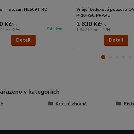
tor Holosun HE509T RD
Vnější kydexové pouzdro O
P-10F/SC PRAVÉ
0 Kč
1 630 Kč
/
ks
/
ks
Skladem
Kč
bez DPH
1 347 Kč
bez DPH
Detail
Detail
zařazeno v kategoriích
ně
Krátké zbraně
Pist