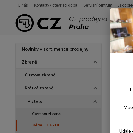
O nás
Kontakty / otevírací doba
Servisní centrum
Jak obje
Úvod
Novinky v sortimentu prodejny
CZ P
Zbraně
Custom zbraně
Krátké zbraně
t
Pistole
V so
Custom zbraně
série CZ P-10
Údaje 