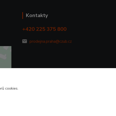
Kontakty
+420 225 375 800
prodejna.praha@czub.cz
rů cookies.