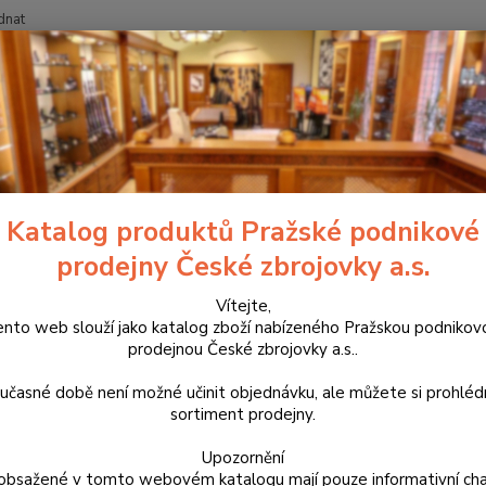
dnat
Nevíte
Hledat
+420
Zbraně
Krátké zbraně
Pistole
série CZ P-10
CZ P-10 F OR
-10 F OR
Katalog produktů Pražské podnikové
prodejny České zbrojovky a.s.
Pistol
Závěr 
Vítejte,
ento web slouží jako katalog zboží nabízeného Pražskou podnikov
osazen
prodejnou České zbrojovky a.s..
bezpečn
blokac
učasné době není možné učinit objednávku, ale můžete si prohlé
sortiment prodejny.
Dos
Upozornění
obsažené v tomto webovém katalogu mají pouze informativní cha