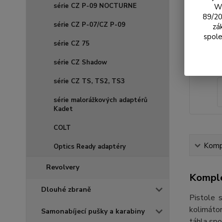
série CZ P-09 NOCTURNE
We
89/20
série CZ P-07/CZ P-09
zá
spole
série CZ 75
série CZ Shadow
série CZ TS, TS2, TS3
série malorážkových adaptérů
Kadet
COLT
Kompl
Optics Ready adaptéry
Revolvery
Komple
Dlouhé zbraně
Pistole 
kolimátor
Samonabíjecí pušky a karabiny
táhla spo