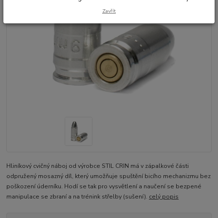
Zavřít
Hliníkový cvičný náboj od výrobce STIL CRIN má v zápalkové části
odpružený mosazný díl, který umožňuje spuštění bicího mechanizmu bez
poškození úderníku. Hodí se tak pro vysvětlení a naučení se bezpené
manipulace se zbraní a na trénink střelby (sušení).
celý popis