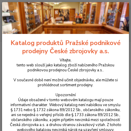
+420 225 375 800
Menu
Hledat
Katalog produktů Pražské podnikové
Úvod
Střelivo
Cvičný náboj ráže 9mm Luger
prodejny České zbrojovky a.s.
Cvičný náboj ráže 9mm Luger
Vítejte,
tento web slouží jako katalog zboží nabízeného Pražskou
podnikovou prodejnou České zbrojovky a.s..
TOP produkt
V současné době není možné učinit objednávku, ale můžete si
prohlédnout sortiment prodejny.
Upozornění
Údaje obsažené v tomto webovém katalogu mají pouze
informativní charakter. Webový katalog není nabídkou ve smyslu
§ 1731 nebo § 1732 zákona 89/2012 Sb., občanského zákoníku,
ani se nejedná o veřejný příslib dle § 1733 zákona 89/2012 Sb.,
občanského zákoníku, a jejím přijetím nevzniká mezi společností
Česká zbrojovka a.s. a druhou stranou závazkový vztah. Z tohoto
webového katalogu nevzniká nárok na uzavření smlouvy.