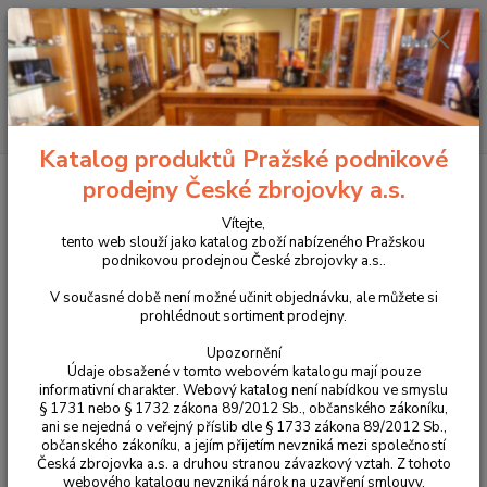
+420 225 375 800
Menu
Hledat
Katalog produktů Pražské podnikové
Úvod
Oblečení
Zimní košile Helikon Warden - Slate Crimson Plaid
prodejny České zbrojovky a.s.
Zimní košile Helikon Warden -
Vítejte,
tento web slouží jako katalog zboží nabízeného Pražskou
Slate Crimson Plaid
podnikovou prodejnou České zbrojovky a.s..
V současné době není možné učinit objednávku, ale můžete si
Novinka
prohlédnout sortiment prodejny.
Upozornění
Údaje obsažené v tomto webovém katalogu mají pouze
informativní charakter. Webový katalog není nabídkou ve smyslu
§ 1731 nebo § 1732 zákona 89/2012 Sb., občanského zákoníku,
ani se nejedná o veřejný příslib dle § 1733 zákona 89/2012 Sb.,
občanského zákoníku, a jejím přijetím nevzniká mezi společností
Česká zbrojovka a.s. a druhou stranou závazkový vztah. Z tohoto
webového katalogu nevzniká nárok na uzavření smlouvy.