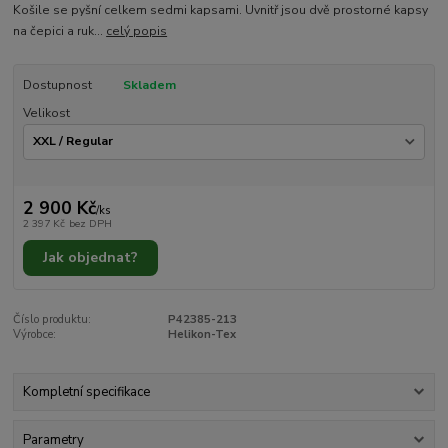
Košile se pyšní celkem sedmi kapsami. Uvnitř jsou dvě prostorné kapsy
na čepici a ruk...
celý popis
Dostupnost
Skladem
Velikost
2 900 Kč
/
ks
2 397 Kč
bez DPH
Jak objednat?
Číslo produktu:
P42385-213
Výrobce:
Helikon-Tex
Kompletní specifikace
Parametry