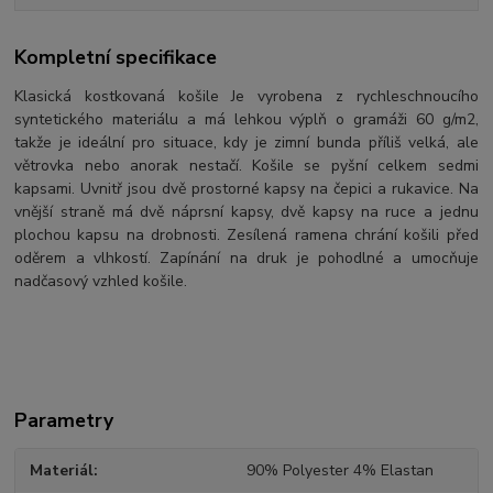
Kompletní specifikace
Klasická kostkovaná košile Je vyrobena z rychleschnoucího
syntetického materiálu a má lehkou výplň o gramáži 60 g/m2,
takže je ideální pro situace, kdy je zimní bunda příliš velká, ale
větrovka nebo anorak nestačí. Košile se pyšní celkem sedmi
kapsami. Uvnitř jsou dvě prostorné kapsy na čepici a rukavice. Na
vnější straně má dvě náprsní kapsy, dvě kapsy na ruce a jednu
plochou kapsu na drobnosti. Zesílená ramena chrání košili před
oděrem a vlhkostí. Zapínání na druk je pohodlné a umocňuje
nadčasový vzhled košile.
Parametry
Materiál
90% Polyester 4% Elastan