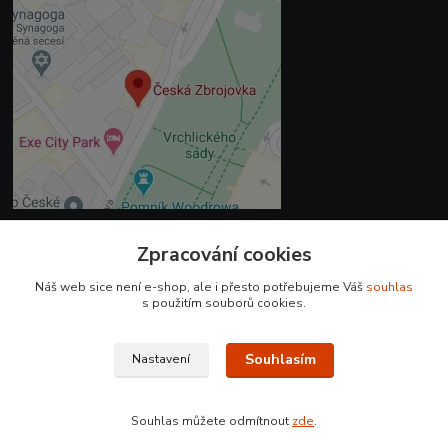
Zpracování cookies
Kontakty
Náš web sice není e-shop, ale i přesto potřebujeme Váš
souhlas
+420 225 375 800
s použitím souborů cookies.
prodejna.praha@czub.cz
Souhlasím
Nastavení
Souhlas můžete odmítnout
zde
.