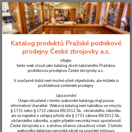
+420 225 375 800
Menu
Hledat
Katalog produktů Pražské podnikové
Úvod
Příslušenství, doplňky a náhradní díly
Pro pistole
Zásobníky
prodejny České zbrojovky a.s.
Zásobník pro CZ P-10C Ported COA 19 ran 9x19
Vítejte,
Zásobník pro CZ P-10C Ported
tento web slouží jako katalog zboží nabízeného Pražskou
podnikovou prodejnou České zbrojovky a.s..
COA 19 ran 9x19
V současné době není možné učinit objednávku, ale můžete si
prohlédnout sortiment prodejny.
Novinka
Upozornění
Údaje obsažené v tomto webovém katalogu mají pouze
informativní charakter. Webový katalog není nabídkou ve smyslu
§ 1731 nebo § 1732 zákona 89/2012 Sb., občanského zákoníku,
ani se nejedná o veřejný příslib dle § 1733 zákona 89/2012 Sb.,
občanského zákoníku, a jejím přijetím nevzniká mezi společností
Česká zbrojovka a.s. a druhou stranou závazkový vztah. Z tohoto
webového katalogu nevzniká nárok na uzavření smlouvy.