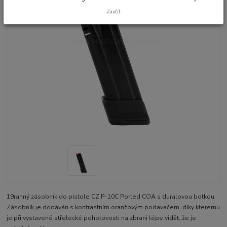
Zavřít
19ranný zásobník do pistole CZ P-10C Ported COA s duralovou botkou.
Zásobník je dodáván s kontrastním oranžovým podavačem, díky kterému
je při vystavené střelecké pohotovosti na zbrani lépe vidět, že je