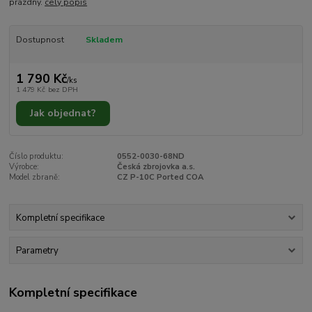
prázdný.
celý popis
Dostupnost
Skladem
1 790 Kč
/
ks
1 479 Kč
bez DPH
Jak objednat?
Číslo produktu:
0552-0030-68ND
Výrobce:
Česká zbrojovka a.s.
Model zbraně:
CZ P-10C Ported COA
Kompletní specifikace
Parametry
Kompletní specifikace