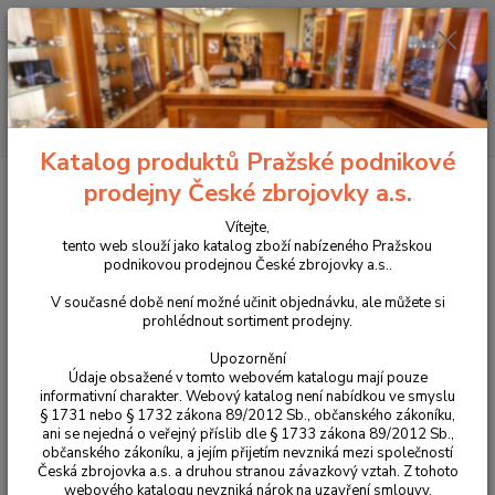
+420 225 375 800
Menu
Hledat
Katalog produktů Pražské podnikové
Úvod
Propagační předměty a oděvy CZUB
Propagační předměty CZUB
prodejny České zbrojovky a.s.
Zápisník
Vítejte,
Zápisník
tento web slouží jako katalog zboží nabízeného Pražskou
podnikovou prodejnou České zbrojovky a.s..
V současné době není možné učinit objednávku, ale můžete si
prohlédnout sortiment prodejny.
Upozornění
Údaje obsažené v tomto webovém katalogu mají pouze
informativní charakter. Webový katalog není nabídkou ve smyslu
§ 1731 nebo § 1732 zákona 89/2012 Sb., občanského zákoníku,
ani se nejedná o veřejný příslib dle § 1733 zákona 89/2012 Sb.,
občanského zákoníku, a jejím přijetím nevzniká mezi společností
Česká zbrojovka a.s. a druhou stranou závazkový vztah. Z tohoto
webového katalogu nevzniká nárok na uzavření smlouvy.