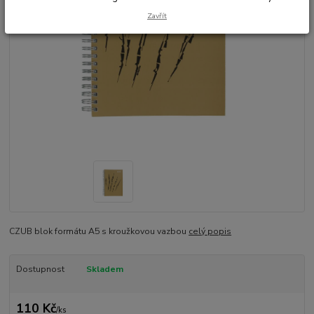
Zavřít
CZUB blok formátu A5 s kroužkovou vazbou
celý popis
Dostupnost
Skladem
110 Kč
/
ks