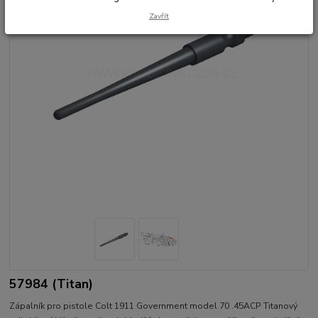
Zavřít
57984 (Titan)
Zápalník pro pistole Colt 1911 Government model 70 .45ACP Titanový