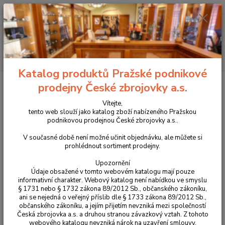
+420 225 375 800
Menu
Hledat
Katalog produktů Pražské podnikové
Úvod
Příslušenství, doplňky a náhradní díly
Pro pistole
Náhradní díly
prodejny České zbrojovky a.s.
Colt 1911
Titanový zápalník pro Colt 1911 Government serie 70
.45ACP díl č.46
Vítejte,
tento web slouží jako katalog zboží nabízeného Pražskou
Titanový zápalník pro Colt 1911
podnikovou prodejnou České zbrojovky a.s..
Government serie 70 .45ACP díl
V současné době není možné učinit objednávku, ale můžete si
prohlédnout sortiment prodejny.
č.46
Upozornění
Údaje obsažené v tomto webovém katalogu mají pouze
informativní charakter. Webový katalog není nabídkou ve smyslu
§ 1731 nebo § 1732 zákona 89/2012 Sb., občanského zákoníku,
ani se nejedná o veřejný příslib dle § 1733 zákona 89/2012 Sb.,
občanského zákoníku, a jejím přijetím nevzniká mezi společností
Česká zbrojovka a.s. a druhou stranou závazkový vztah. Z tohoto
webového katalogu nevzniká nárok na uzavření smlouvy.