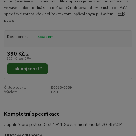
odlehčený Výměnu náhradních dílů doporučujeme svěřit odborné dílně
ve vašem okolí, jedná se o puškařský polotovar, který je nutno do Vaší
specifické zbraně vždy dolícovat k tomu vyškoleným puškařem.
celý
popis
Dostupnost
Skladem
390 Kč
/
ks
322 Kč
bez DPH
Jak objednat?
Číslo produktu:
B6013-0039
Výrobce:
Colt
Kompletní specifikace
Zápalník pro pistole Colt 1911 Government model 70 .45ACP
Titanový odlehčený