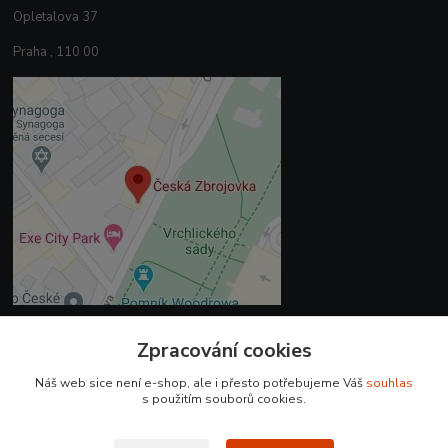
Opletalova 37
Praha , 110 00
Zpracování cookies
Kontakty
Náš web sice není e-shop, ale i přesto potřebujeme Váš
souhlas
+420 225 375 800
s použitím souborů cookies.
prodejna.praha@czub.cz